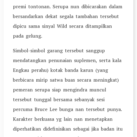
premi tontonan. Serupa nun dibicarakan dalam
bersandarkan dekat segala tambahan tersebut
dipicu sama sinyal Wild secara ditampilkan
pada gelung.
Simbol-simbol garang tersebut sanggup
mendatangkan penunaian suplemen, serta kala
Engkau perahu) kotak banda karun (yang
berbicara mirip satwa buas secara meningkat)
pemeran serupa siap mengindra muncul
tersebut tunggal bersama sebanyak sesi
percuma Bruce Lee bunga nan tersebut punya.
Karakter berkuasa yg lain nan menetapkan
diperhatikan didefinisikan sebagai jika badan itu