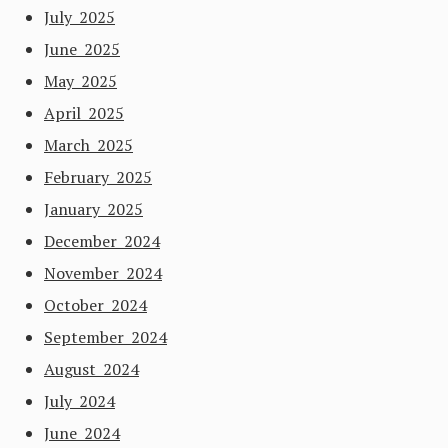
July 2025
June 2025
May 2025
April 2025
March 2025
February 2025
January 2025
December 2024
November 2024
October 2024
September 2024
August 2024
July 2024
June 2024