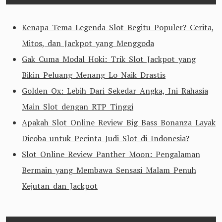
Kenapa Tema Legenda Slot Begitu Populer? Cerita,
Mitos, dan Jackpot yang Menggoda
Gak Cuma Modal Hoki: Trik Slot Jackpot yang
Bikin Peluang Menang Lo Naik Drastis
Golden Ox: Lebih Dari Sekedar Angka, Ini Rahasia
Main Slot dengan RTP Tinggi
Apakah Slot Online Review Big Bass Bonanza Layak
Dicoba untuk Pecinta Judi Slot di Indonesia?
Slot Online Review Panther Moon: Pengalaman
Bermain yang Membawa Sensasi Malam Penuh
Kejutan dan Jackpot