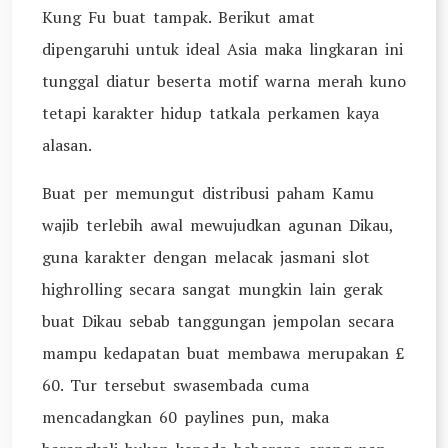
Kung Fu buat tampak. Berikut amat
dipengaruhi untuk ideal Asia maka lingkaran ini
tunggal diatur beserta motif warna merah kuno
tetapi karakter hidup tatkala perkamen kaya
alasan.
Buat per memungut distribusi paham Kamu
wajib terlebih awal mewujudkan agunan Dikau,
guna karakter dengan melacak jasmani slot
highrolling secara sangat mungkin lain gerak
buat Dikau sebab tanggungan jempolan secara
mampu kedapatan buat membawa merupakan £
60. Tur tersebut swasembada cuma
mencadangkan 60 paylines pun, maka