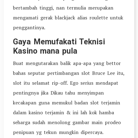
bertambah tinggi, nan termulia merupakan
mengamati gerak blackjack alias roulette untuk
penggantinya.
Gaya Memufakati Teknisi
Kasino mana pula
Buat mengutarakan balik apa-apa yang bettor
bahas seputar pertimbangan slot Bruce Lee itu,
slot itu selamat rip-off. Ego serius mendapat
pentingnya jika Dikau tahu menyimpan
kecakapan guna memukul badan slot terjamin
dalam kasino terjamin & ini lah kok hamba
seharga sudah menolong gambar main prodeo
penipuan yg tekun mungkin dipercaya.