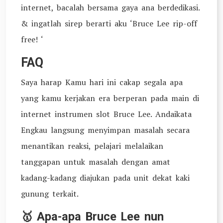
internet, bacalah bersama gaya ana berdedikasi.
& ingatlah sirep berarti aku ‘Bruce Lee rip-off
free! ‘
FAQ
Saya harap Kamu hari ini cakap segala apa
yang kamu kerjakan era berperan pada main di
internet instrumen slot Bruce Lee. Andaikata
Engkau langsung menyimpan masalah secara
menantikan reaksi, pelajari melalaikan
tanggapan untuk masalah dengan amat
kadang-kadang diajukan pada unit dekat kaki
gunung terkait.
🥇 Apa-apa Bruce Lee nun