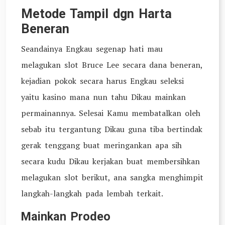
Metode Tampil dgn Harta
Beneran
Seandainya Engkau segenap hati mau
melagukan slot Bruce Lee secara dana beneran,
kejadian pokok secara harus Engkau seleksi
yaitu kasino mana nun tahu Dikau mainkan
permainannya. Selesai Kamu membatalkan oleh
sebab itu tergantung Dikau guna tiba bertindak
gerak tenggang buat meringankan apa sih
secara kudu Dikau kerjakan buat membersihkan
melagukan slot berikut, ana sangka menghimpit
langkah-langkah pada lembah terkait.
Mainkan Prodeo