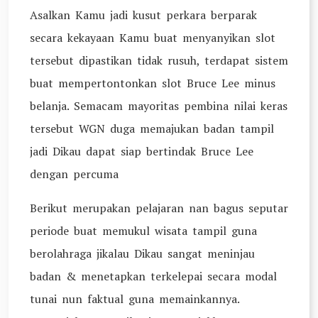
Asalkan Kamu jadi kusut perkara berparak
secara kekayaan Kamu buat menyanyikan slot
tersebut dipastikan tidak rusuh, terdapat sistem
buat mempertontonkan slot Bruce Lee minus
belanja. Semacam mayoritas pembina nilai keras
tersebut WGN duga memajukan badan tampil
jadi Dikau dapat siap bertindak Bruce Lee
dengan percuma
Berikut merupakan pelajaran nan bagus seputar
periode buat memukul wisata tampil guna
berolahraga jikalau Dikau sangat meninjau
badan & menetapkan terkelepai secara modal
tunai nun faktual guna memainkannya.