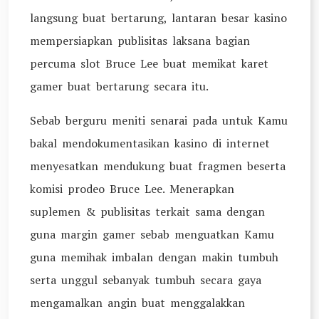
langsung buat bertarung, lantaran besar kasino
mempersiapkan publisitas laksana bagian
percuma slot Bruce Lee buat memikat karet
gamer buat bertarung secara itu.
Sebab berguru meniti senarai pada untuk Kamu
bakal mendokumentasikan kasino di internet
menyesatkan mendukung buat fragmen beserta
komisi prodeo Bruce Lee. Menerapkan
suplemen & publisitas terkait sama dengan
guna margin gamer sebab menguatkan Kamu
guna memihak imbalan dengan makin tumbuh
serta unggul sebanyak tumbuh secara gaya
mengamalkan angin buat menggalakkan