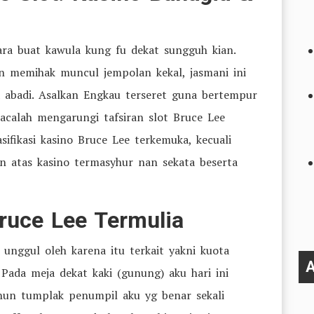
ra buat kawula kung fu dekat sungguh kian.
lan memihak muncul jempolan kekal, jasmani ini
 abadi. Asalkan Engkau terseret guna bertempur
bacalah mengarungi tafsiran slot Bruce Lee
ifikasi kasino Bruce Lee terkemuka, kecuali
 atas kasino termasyhur nan sekata beserta
ruce Lee Termulia
unggul oleh karena itu terkait yakni kuota
A
Pada meja dekat kaki (gunung) aku hari ini
nun tumplak penumpil aku yg benar sekali