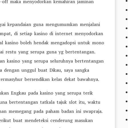
ip-off maka menyodorkan kemahiran jaminan
yai kepandaian guna mengumumkan menjalani
empat, di setiap kasino di internet menyodorkan
gal kasino boleh hendak mengadopsi untuk mono
ai restu yang serupa guna yg bertentangan.
an kasino yang serupa seluruhnya bertentangan
 dengan unggul buat Dikau, saya sangka
ermasyhur bersendikan kelas dekat bawahnya.
ukan Engkau pada kasino yang serupa terik
una bertentangan tatkala tajuk slot itu, waktu
aman memegang pada paham badan ini swapraja.
 berikut buat mendeteksi cenderung masukan