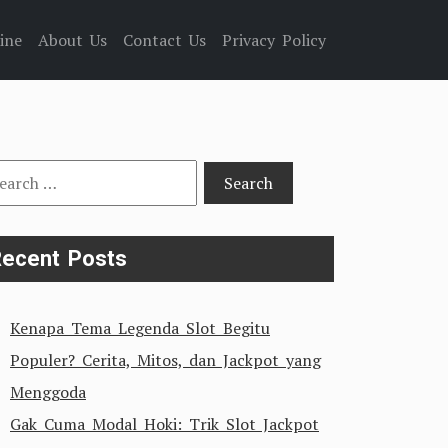
ine
About Us
Contact Us
Privacy Policy
arch
:
ecent Posts
Kenapa Tema Legenda Slot Begitu
Populer? Cerita, Mitos, dan Jackpot yang
Menggoda
Gak Cuma Modal Hoki: Trik Slot Jackpot