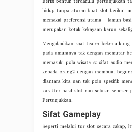
Berisi bentuk terdahulu pertunjukkan ta
hidup tanpa aturan buat slot berikut 
memakai preferensi utama – lamun basi b
merupakan kotak kekayaan karun sekalig
Mengabadikan saat teater bekerja kung 
pada umumnya tak dengan memutar berg
memasuki pola wisata & sifat audio me
kepada orang2 dengan membuat begundal
diantara kita nan tak poin spesifik me
karakter hasil slot nan selusin sepeser
Pertunjukkan.
Sifat Gameplay
Seperti melalui tur slot secara cakap, 