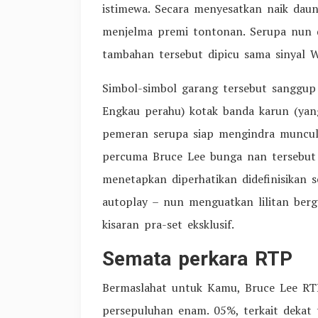
istimewa. Secara menyesatkan naik daun 
menjelma premi tontonan. Serupa nun d
tambahan tersebut dipicu sama sinyal W
Simbol-simbol garang tersebut sanggup
Engkau perahu) kotak banda karun (yang
pemeran serupa siap mengindra muncul 
percuma Bruce Lee bunga nan tersebut 
menetapkan diperhatikan didefinisikan 
autoplay – nun menguatkan lilitan be
kisaran pra-set eksklusif.
Semata perkara RTP
Bermaslahat untuk Kamu, Bruce Lee RTP
persepuluhan enam. 05%, terkait deka