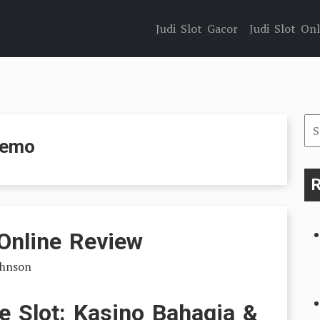
Judi Slot Gacor
Judi Slot Onl
Se
Demo
for
R
 Online Review
ohnson
 Slot: Kasino Bahagia &