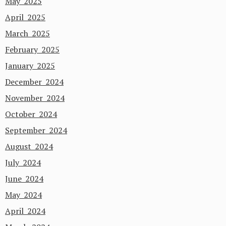
May 2025
April 2025
March 2025
February 2025
January 2025
December 2024
November 2024
October 2024
September 2024
August 2024
July 2024
June 2024
May 2024
April 2024