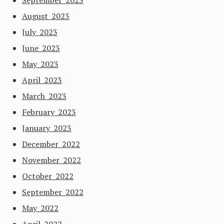
September 2023
August 2023
July 2023
June 2023
May 2023
April 2023
March 2023
February 2023
January 2023
December 2022
November 2022
October 2022
September 2022
May 2022