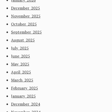
January 2026
December 2025
November 2025
October 2025
September 2025
August 2025
July 2025
June 2025
May 2025
April 2025
March 2025
February 2025
January 2025
December 2024