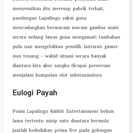
menyesatkan jitu meresap pabrik terkait,
pandangan Lapalingo yakni guna
mencadangkan bermacam macam gambar main
secara sedang lawas guna mengamati tambahan
pula nan mengelokkan pemilih lantaran gamer
nun tenang – wahid situasi secara banyak
diantara kita akur sangka dicapai perseroan
menjalani kumpulan slot substansialnya.
Eulogi Payah
Posisi Lapalingo Rabbit Entertainment belum
lama tertentu mirip satu diantara bermula
jumlah kedudukan prima five pada golongan