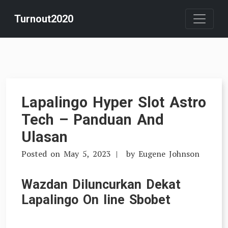
Skip
Turnout2020
to
content
Lapalingo Hyper Slot Astro
Tech – Panduan And
Ulasan
Posted on
May 5, 2023
by
Eugene Johnson
Wazdan Diluncurkan Dekat
Lapalingo On line Sbobet