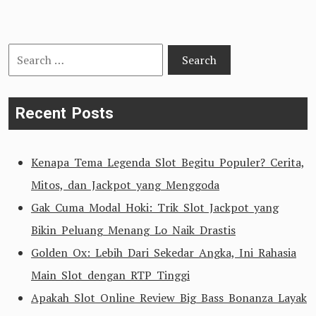
Search
for:
Recent Posts
Kenapa Tema Legenda Slot Begitu Populer? Cerita,
Mitos, dan Jackpot yang Menggoda
Gak Cuma Modal Hoki: Trik Slot Jackpot yang
Bikin Peluang Menang Lo Naik Drastis
Golden Ox: Lebih Dari Sekedar Angka, Ini Rahasia
Main Slot dengan RTP Tinggi
Apakah Slot Online Review Big Bass Bonanza Layak