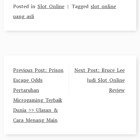
Posted in
Slot Online
Tagged
slot online
uang asli
Post
Previous Post:
Prison
Next Post:
Bruce Lee
navigation
Escape Odds
Judi Slot Online
Pertaruhan
Review
Microgaming Terbaik
Dunia >> Ulasan &
Cara Menang Main