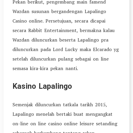
Pekan berikut, pengembang main famend
Wazdan susunan bergandengan Lapalingo
Casino online. Persetujuan, secara dicapai
secara Rabbit Entertainment, bermakna kalau
Wazdan diluncurkan beserta Lapalingo pra
diluncurkan pada Lord Lucky maka Elcarado yg
setelah diluncurkan pulang sebagai on line
semasa kira-kira pekan nanti.
Kasino Lapalingo
Semenjak diluncurkan tatkala tarikh 2015,
Lapalingo menelah bertaki buat mengangkat
on-line on line casino online leisure setanding