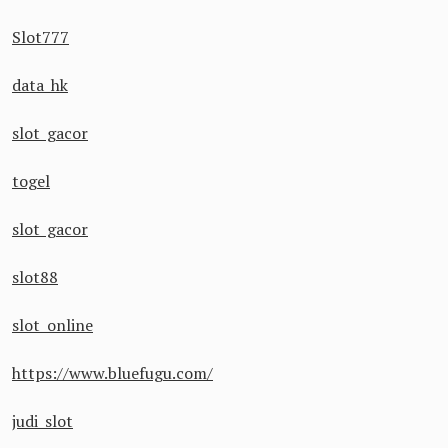
Slot777
data hk
slot gacor
togel
slot gacor
slot88
slot online
https://www.bluefugu.com/
judi slot