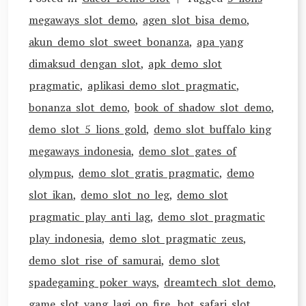
megaways slot demo
,
agen slot bisa demo
,
akun demo slot sweet bonanza
,
apa yang
dimaksud dengan slot
,
apk demo slot
pragmatic
,
aplikasi demo slot pragmatic
,
bonanza slot demo
,
book of shadow slot demo
,
demo slot 5 lions gold
,
demo slot buffalo king
megaways indonesia
,
demo slot gates of
olympus
,
demo slot gratis pragmatic
,
demo
slot ikan
,
demo slot no leg
,
demo slot
pragmatic play anti lag
,
demo slot pragmatic
play indonesia
,
demo slot pragmatic zeus
,
demo slot rise of samurai
,
demo slot
spadegaming poker ways
,
dreamtech slot demo
,
game slot yang lagi on fire
,
hot safari slot