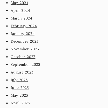
May 2024
April 2024
March 2024
February 2024
January 2024
December 2023
November 2023
October 2023
September 2023
August 2023
July 2023
June 2023
May 2023
April 2023