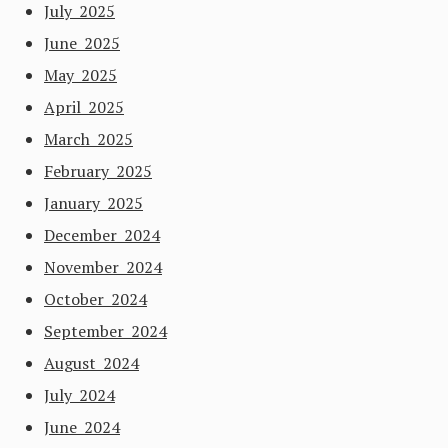
July 2025
June 2025
May 2025
April 2025
March 2025
February 2025
January 2025
December 2024
November 2024
October 2024
September 2024
August 2024
July 2024
June 2024