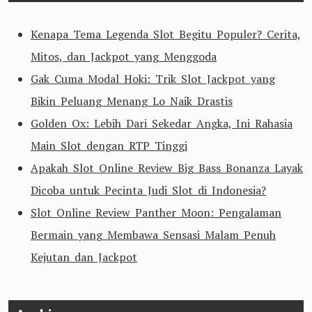
Kenapa Tema Legenda Slot Begitu Populer? Cerita,
Mitos, dan Jackpot yang Menggoda
Gak Cuma Modal Hoki: Trik Slot Jackpot yang
Bikin Peluang Menang Lo Naik Drastis
Golden Ox: Lebih Dari Sekedar Angka, Ini Rahasia
Main Slot dengan RTP Tinggi
Apakah Slot Online Review Big Bass Bonanza Layak
Dicoba untuk Pecinta Judi Slot di Indonesia?
Slot Online Review Panther Moon: Pengalaman
Bermain yang Membawa Sensasi Malam Penuh
Kejutan dan Jackpot