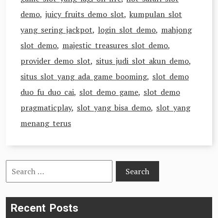
demo
,
juicy fruits demo slot
,
kumpulan slot
yang sering jackpot
,
login slot demo
,
mahjong
slot demo
,
majestic treasures slot demo
,
provider demo slot
,
situs judi slot akun demo
,
situs slot yang ada game booming
,
slot demo
duo fu duo cai
,
slot demo game
,
slot demo
pragmaticplay
,
slot yang bisa demo
,
slot yang
menang terus
Search
for:
Recent Posts