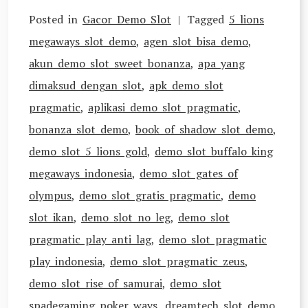
Posted in
Gacor Demo Slot
Tagged
5 lions
megaways slot demo
,
agen slot bisa demo
,
akun demo slot sweet bonanza
,
apa yang
dimaksud dengan slot
,
apk demo slot
pragmatic
,
aplikasi demo slot pragmatic
,
bonanza slot demo
,
book of shadow slot demo
,
demo slot 5 lions gold
,
demo slot buffalo king
megaways indonesia
,
demo slot gates of
olympus
,
demo slot gratis pragmatic
,
demo
slot ikan
,
demo slot no leg
,
demo slot
pragmatic play anti lag
,
demo slot pragmatic
play indonesia
,
demo slot pragmatic zeus
,
demo slot rise of samurai
,
demo slot
spadegaming poker ways
,
dreamtech slot demo
,