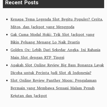
Recent Posts
Kenapa Tema Legenda Slot Begitu Populer? Cerita,
Mitos, dan Jackpot yang Menggoda
Gak Cuma Modal Hoki: Trik Slot Jackpot yang
Bikin Peluang Menang Lo Naik Drastis
Golden Ox: Lebih Dari Sekedar Angka, Ini Rahasia
Main Slot dengan RTP Tinggi
Apakah Slot Online Review Big Bass Bonanza Layak
Dicoba untuk Pecinta Judi Slot di Indonesia?
Slot Online Review Panther Moon: Pengalaman
Bermain yang Membawa Sensasi Malam Penuh
Kejutan dan Jackpot