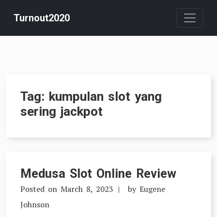
Skip
Turnout2020
to
content
Tag:
kumpulan slot yang
sering jackpot
Medusa Slot Online Review
Posted on
March 8, 2023
by
Eugene
Johnson