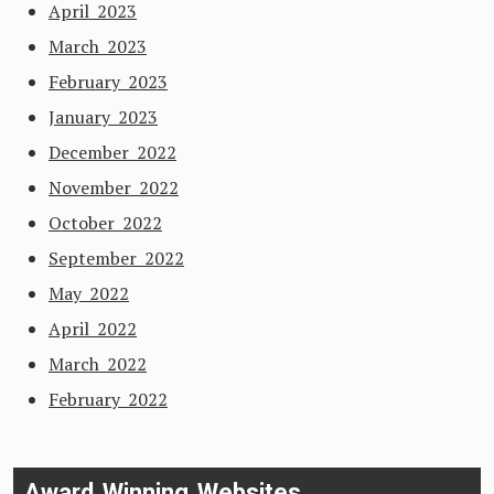
April 2023
March 2023
February 2023
January 2023
December 2022
November 2022
October 2022
September 2022
May 2022
April 2022
March 2022
February 2022
Award Winning Websites