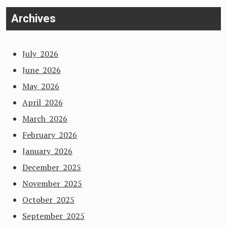
Archives
July 2026
June 2026
May 2026
April 2026
March 2026
February 2026
January 2026
December 2025
November 2025
October 2025
September 2025