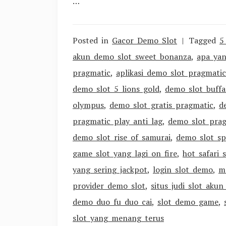
…
Posted in
Gacor Demo Slot
Tagged
5
akun demo slot sweet bonanza
,
apa yan
pragmatic
,
aplikasi demo slot pragmatic
demo slot 5 lions gold
,
demo slot buffa
olympus
,
demo slot gratis pragmatic
,
d
pragmatic play anti lag
,
demo slot prag
demo slot rise of samurai
,
demo slot s
game slot yang lagi on fire
,
hot safari 
yang sering jackpot
,
login slot demo
,
m
provider demo slot
,
situs judi slot aku
demo duo fu duo cai
,
slot demo game
,
slot yang menang terus