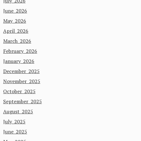
July 2026
June 2026
May 2026
April 2026
March 2026
February 2026
January 2026
December 2025
November 2025
October 2025
September 2025
August 2025
July 2025
June 2025