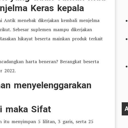
njelma Keras kepala
ni Antik menebak dikerjakan kembali menjelma
rikut. Sebesar suplemen mampu dikerjakan
 Rasakan hikayat beserta mainkan produk terkait
ncadangkan harta beneran? Berangkat beserta
r 2022.
nan menyelenggarakan
i maka Sifat
A
itu menyimpan 5 lilitan, 3 garis, serta 25