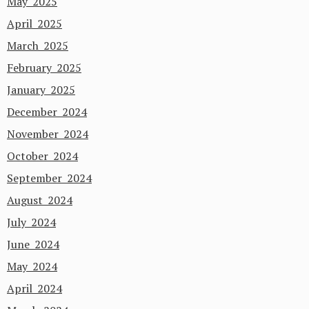
May 2025
April 2025
March 2025
February 2025
January 2025
December 2024
November 2024
October 2024
September 2024
August 2024
July 2024
June 2024
May 2024
April 2024