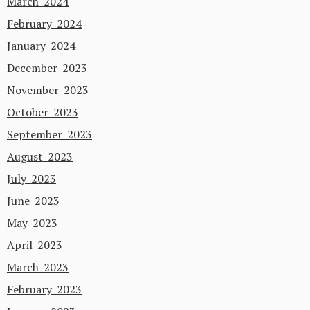
March 2024
February 2024
January 2024
December 2023
November 2023
October 2023
September 2023
August 2023
July 2023
June 2023
May 2023
April 2023
March 2023
February 2023