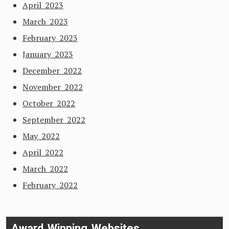
April 2023
March 2023
February 2023
January 2023
December 2022
November 2022
October 2022
September 2022
May 2022
April 2022
March 2022
February 2022
Award Winning Websites