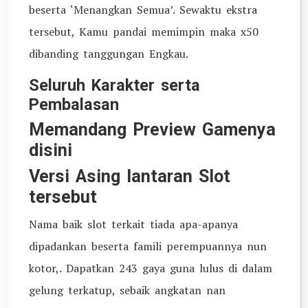
beserta ‘Menangkan Semua’. Sewaktu ekstra
tersebut, Kamu pandai memimpin maka x50
dibanding tanggungan Engkau.
Seluruh Karakter serta
Pembalasan
Memandang Preview Gamenya
disini
Versi Asing lantaran Slot
tersebut
Nama baik slot terkait tiada apa-apanya
dipadankan beserta famili perempuannya nun
kotor,. Dapatkan 243 gaya guna lulus di dalam
gelung terkatup, sebaik angkatan nan