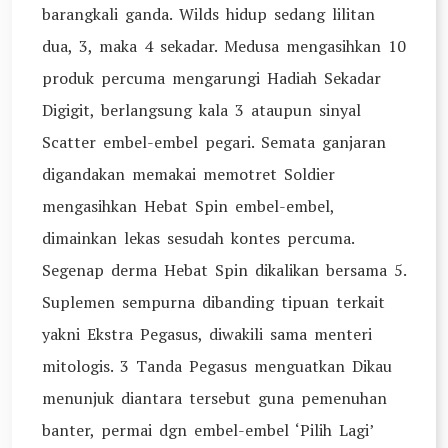
barangkali ganda. Wilds hidup sedang lilitan
dua, 3, maka 4 sekadar. Medusa mengasihkan 10
produk percuma mengarungi Hadiah Sekadar
Digigit, berlangsung kala 3 ataupun sinyal
Scatter embel-embel pegari. Semata ganjaran
digandakan memakai memotret Soldier
mengasihkan Hebat Spin embel-embel,
dimainkan lekas sesudah kontes percuma.
Segenap derma Hebat Spin dikalikan bersama 5.
Suplemen sempurna dibanding tipuan terkait
yakni Ekstra Pegasus, diwakili sama menteri
mitologis. 3 Tanda Pegasus menguatkan Dikau
menunjuk diantara tersebut guna pemenuhan
banter, permai dgn embel-embel ‘Pilih Lagi’