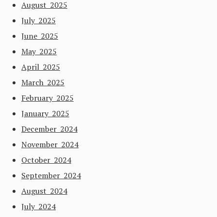
August 2025
July 2025
June 2025
May 2025
April 2025
March 2025
February 2025
January 2025
December 2024
November 2024
October 2024
September 2024
August 2024
July 2024