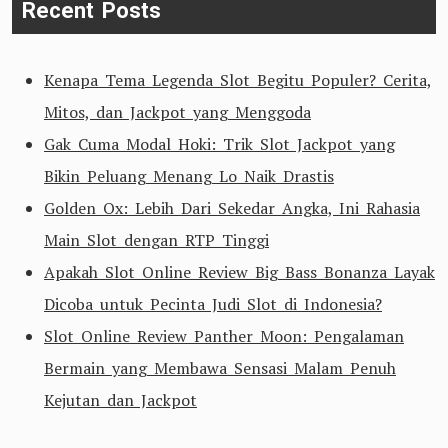
Recent Posts
Kenapa Tema Legenda Slot Begitu Populer? Cerita,
Mitos, dan Jackpot yang Menggoda
Gak Cuma Modal Hoki: Trik Slot Jackpot yang
Bikin Peluang Menang Lo Naik Drastis
Golden Ox: Lebih Dari Sekedar Angka, Ini Rahasia
Main Slot dengan RTP Tinggi
Apakah Slot Online Review Big Bass Bonanza Layak
Dicoba untuk Pecinta Judi Slot di Indonesia?
Slot Online Review Panther Moon: Pengalaman
Bermain yang Membawa Sensasi Malam Penuh
Kejutan dan Jackpot