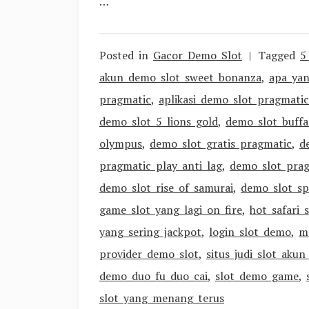
…
Posted in
Gacor Demo Slot
Tagged
5
akun demo slot sweet bonanza
,
apa yan
pragmatic
,
aplikasi demo slot pragmatic
demo slot 5 lions gold
,
demo slot buffa
olympus
,
demo slot gratis pragmatic
,
d
pragmatic play anti lag
,
demo slot prag
demo slot rise of samurai
,
demo slot s
game slot yang lagi on fire
,
hot safari 
yang sering jackpot
,
login slot demo
,
m
provider demo slot
,
situs judi slot aku
demo duo fu duo cai
,
slot demo game
,
slot yang menang terus