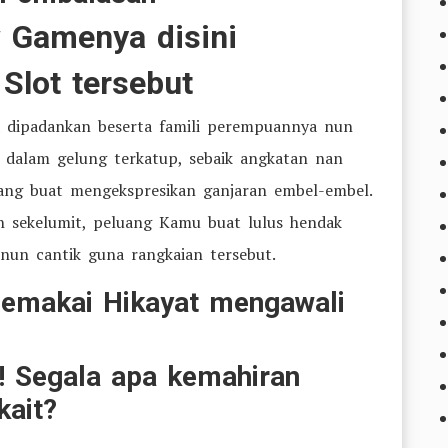
 Gamenya disini
 Slot tersebut
ya dipadankan beserta famili perempuannya nun
i dalam gelung terkatup, sebaik angkatan nan
g buat mengekspresikan ganjaran embel-embel.
 sekelumit, peluang Kamu buat lulus hendak
nun cantik guna rangkaian tersebut.
emakai Hikayat mengawali
! Segala apa kemahiran
kait?