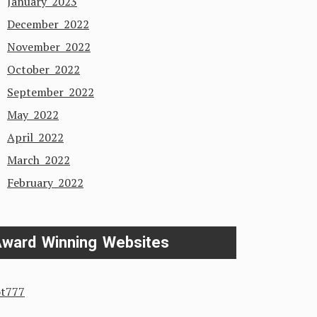
January 2023
December 2022
November 2022
October 2022
September 2022
May 2022
April 2022
March 2022
February 2022
ward Winning Websites
ot777