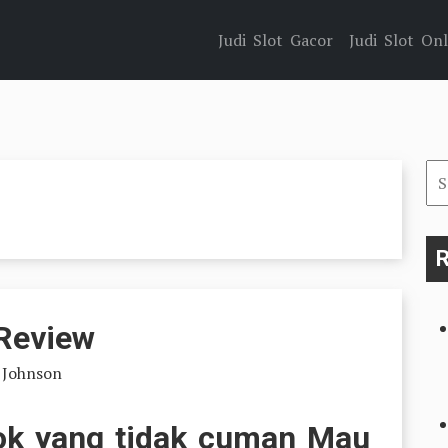
Judi Slot Gacor
Judi Slot Onl
Se
for
R
Review
 Johnson
ok yang tidak cuman Mau