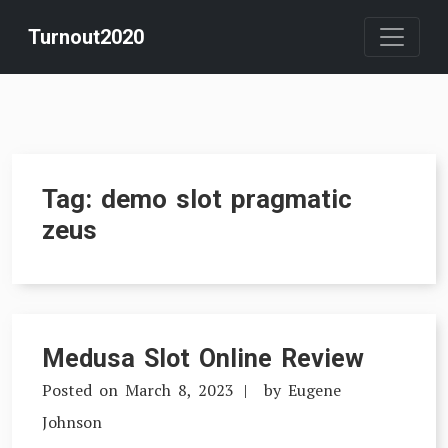
Skip
Turnout2020
to
content
Tag:
demo slot pragmatic
zeus
Medusa Slot Online Review
Posted on
March 8, 2023
by
Eugene
Johnson