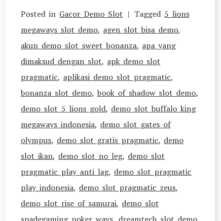
Posted in
Gacor Demo Slot
Tagged
5 lions
megaways slot demo
,
agen slot bisa demo
,
akun demo slot sweet bonanza
,
apa yang
dimaksud dengan slot
,
apk demo slot
pragmatic
,
aplikasi demo slot pragmatic
,
bonanza slot demo
,
book of shadow slot demo
,
demo slot 5 lions gold
,
demo slot buffalo king
megaways indonesia
,
demo slot gates of
olympus
,
demo slot gratis pragmatic
,
demo
slot ikan
,
demo slot no leg
,
demo slot
pragmatic play anti lag
,
demo slot pragmatic
play indonesia
,
demo slot pragmatic zeus
,
demo slot rise of samurai
,
demo slot
spadegaming poker ways
,
dreamtech slot demo
,