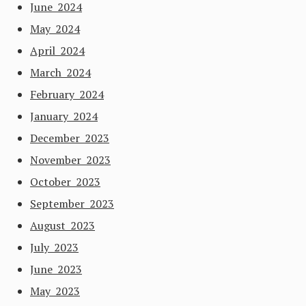
June 2024
May 2024
April 2024
March 2024
February 2024
January 2024
December 2023
November 2023
October 2023
September 2023
August 2023
July 2023
June 2023
May 2023