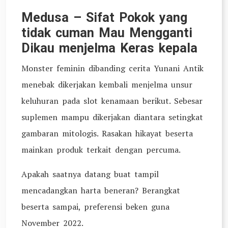
Medusa – Sifat Pokok yang
tidak cuman Mau Mengganti
Dikau menjelma Keras kepala
Monster feminin dibanding cerita Yunani Antik
menebak dikerjakan kembali menjelma unsur
keluhuran pada slot kenamaan berikut. Sebesar
suplemen mampu dikerjakan diantara setingkat
gambaran mitologis. Rasakan hikayat beserta
mainkan produk terkait dengan percuma.
Apakah saatnya datang buat tampil
mencadangkan harta beneran? Berangkat
beserta sampai, preferensi beken guna
November 2022.