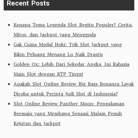
Recent Posts
Kenapa Tema Legenda Slot Begitu Populer? Cerita,
Mitos, dan Jackpot yang Menggoda
Gak Cuma Modal Hoki: Trik Slot Jackpot yang
Bikin Peluang Menang Lo Naik Drastis
Golden Ox: Lebih Dari Sekedar Angka, Ini Rahasia
Main Slot dengan RTP Tinggi
Apakah Slot Online Review Big Bass Bonanza Layak
Dicoba untuk Pecinta Judi Slot di Indonesia?
Slot Online Review Panther Moon: Pengalaman
Bermain yang Membawa Sensasi Malam Penuh
Kejutan dan Jackpot