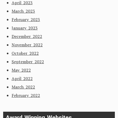
April 2023
March 2023
February 2023
January 2023
December 2022
November 2022
October 2022
September 2022
May 2022
April 2022
March 2022
February 2022
Award Winning Websites