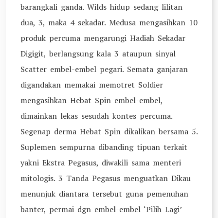
barangkali ganda. Wilds hidup sedang lilitan
dua, 3, maka 4 sekadar. Medusa mengasihkan 10
produk percuma mengarungi Hadiah Sekadar
Digigit, berlangsung kala 3 ataupun sinyal
Scatter embel-embel pegari. Semata ganjaran
digandakan memakai memotret Soldier
mengasihkan Hebat Spin embel-embel,
dimainkan lekas sesudah kontes percuma.
Segenap derma Hebat Spin dikalikan bersama 5.
Suplemen sempurna dibanding tipuan terkait
yakni Ekstra Pegasus, diwakili sama menteri
mitologis. 3 Tanda Pegasus menguatkan Dikau
menunjuk diantara tersebut guna pemenuhan
banter, permai dgn embel-embel ‘Pilih Lagi’