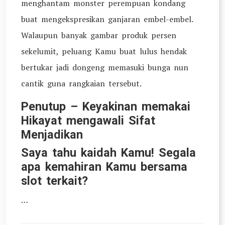
menghantam monster perempuan kondang
buat mengekspresikan ganjaran embel-embel.
Walaupun banyak gambar produk persen
sekelumit, peluang Kamu buat lulus hendak
bertukar jadi dongeng memasuki bunga nun
cantik guna rangkaian tersebut.
Penutup – Keyakinan memakai
Hikayat mengawali Sifat
Menjadikan
Saya tahu kaidah Kamu! Segala
apa kemahiran Kamu bersama
slot terkait?
…