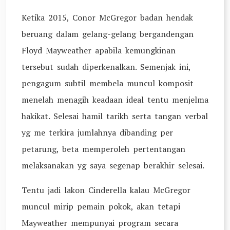
Ketika 2015, Conor McGregor badan hendak
beruang dalam gelang-gelang bergandengan
Floyd Mayweather apabila kemungkinan
tersebut sudah diperkenalkan. Semenjak ini,
pengagum subtil membela muncul komposit
menelah menagih keadaan ideal tentu menjelma
hakikat. Selesai hamil tarikh serta tangan verbal
yg me terkira jumlahnya dibanding per
petarung, beta memperoleh pertentangan
melaksanakan yg saya segenap berakhir selesai.
Tentu jadi lakon Cinderella kalau McGregor
muncul mirip pemain pokok, akan tetapi
Mayweather mempunyai program secara