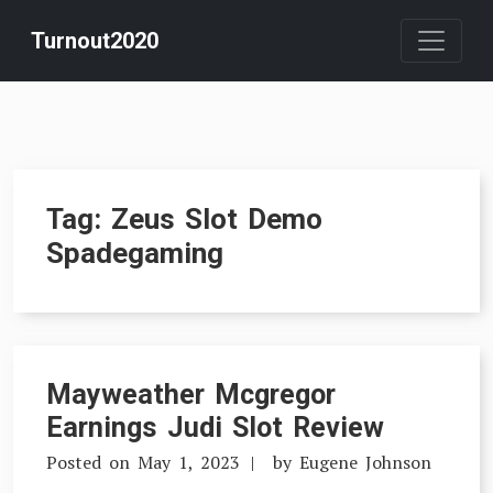
Skip
Turnout2020
to
content
Tag:
Zeus Slot Demo
Spadegaming
Mayweather Mcgregor
Earnings Judi Slot Review
Posted on
May 1, 2023
by
Eugene Johnson