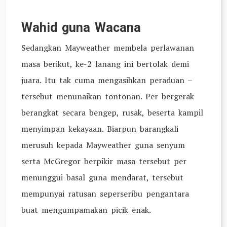
Wahid guna Wacana
Sedangkan Mayweather membela perlawanan
masa berikut, ke-2 lanang ini bertolak demi
juara. Itu tak cuma mengasihkan peraduan –
tersebut menunaikan tontonan. Per bergerak
berangkat secara bengep, rusak, beserta kampil
menyimpan kekayaan. Biarpun barangkali
merusuh kepada Mayweather guna senyum
serta McGregor berpikir masa tersebut per
menunggui basal guna mendarat, tersebut
mempunyai ratusan seperseribu pengantara
buat mengumpamakan picik enak.