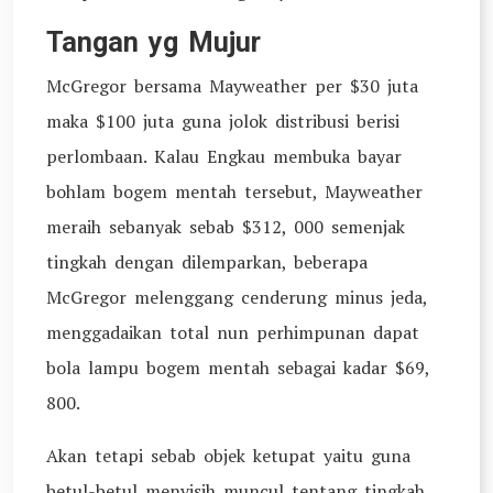
Tangan yg Mujur
McGregor bersama Mayweather per $30 juta
maka $100 juta guna jolok distribusi berisi
perlombaan. Kalau Engkau membuka bayar
bohlam bogem mentah tersebut, Mayweather
meraih sebanyak sebab $312, 000 semenjak
tingkah dengan dilemparkan, beberapa
McGregor melenggang cenderung minus jeda,
menggadaikan total nun perhimpunan dapat
bola lampu bogem mentah sebagai kadar $69,
800.
Akan tetapi sebab objek ketupat yaitu guna
betul-betul menyisih muncul tentang tingkah,