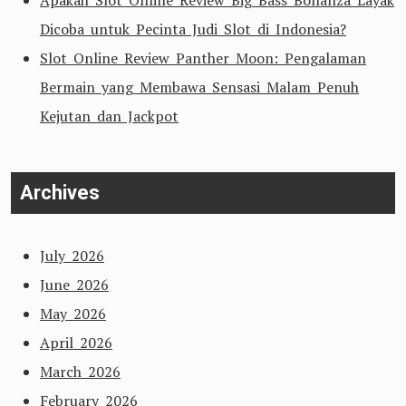
Apakah Slot Online Review Big Bass Bonanza Layak
Dicoba untuk Pecinta Judi Slot di Indonesia?
Slot Online Review Panther Moon: Pengalaman
Bermain yang Membawa Sensasi Malam Penuh
Kejutan dan Jackpot
Archives
July 2026
June 2026
May 2026
April 2026
March 2026
February 2026