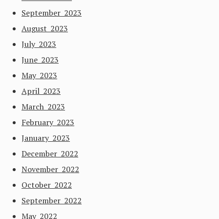
September 2023
August 2023
July 2023
June 2023
May 2023
April 2023
March 2023
February 2023
January 2023
December 2022
November 2022
October 2022
September 2022
May 2022