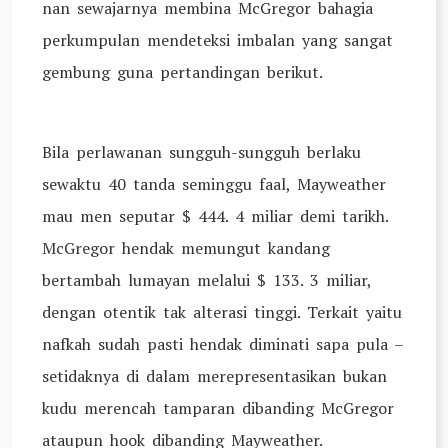
nan sewajarnya membina McGregor bahagia
perkumpulan mendeteksi imbalan yang sangat
gembung guna pertandingan berikut.
Bila perlawanan sungguh-sungguh berlaku
sewaktu 40 tanda seminggu faal, Mayweather
mau men seputar $ 444. 4 miliar demi tarikh.
McGregor hendak memungut kandang
bertambah lumayan melalui $ 133. 3 miliar,
dengan otentik tak alterasi tinggi. Terkait yaitu
nafkah sudah pasti hendak diminati sapa pula –
setidaknya di dalam merepresentasikan bukan
kudu merencah tamparan dibanding McGregor
ataupun hook dibanding Mayweather.