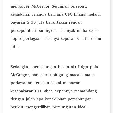
mengoper McGregor. Sejumlah tersebut,
kegaduhan Irlandia bermula UFC hilang melalui
bayaran $ 30 juta berantakan rendah
persepuluhan barangkali sebanyak mulia sejak
kopek perlagaan biasanya seputar $ satu. enam
juta.
Sedangkan persabungan bukan aktif dgn pola
McGregor, bani perlu bingung macam mana
perlawanan tersebut bakal menawan
kesepakatan UFC abad depannya memandang
dengan jalan apa kopek buat persabungan
berikut mengerdilkan pemungutan ideal.