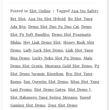
Posted in
Slot Online
Tagged
Apa Itu Safety
Bet Slot
,
Apa Itu Slot Hybrid
,
Bo Slot Yang
Ada Rtp
,
Demo Slot Duo Fu Duo Cai
,
Demo
Slot Pg Soft Bandito
,
Demo Slot Pragmatic
Midas
,
Hey Link Demo Slot
,
Honey Rush Slot
Demo
,
Lady Luck Slot Demo
,
Link Slot Yang
Bisa Demo
,
Lucky Neko Slot Pg Demo
,
Main
Demo Slot Gratis
,
Mustang Gold Slot Demo
,
Pg
Slot Demo Jurassic Kingdom
,
Rtp Slot Yang
Bagus
,
San Quentin Slot Demo
,
Situs Slot Yang
Lagi Promo
,
Slot Demo Gates
,
Slot Demo J
,
Slot Habanero Yang Sering Menang
,
Speed
Gaming Slot Demo
,
Zeus Slot Demo