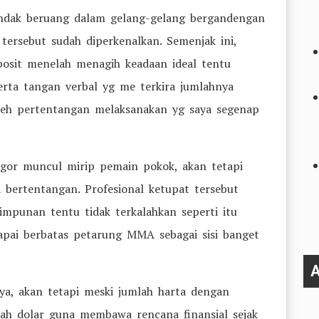
ndak beruang dalam gelang-gelang bergandengan
ersebut sudah diperkenalkan. Semenjak ini,
sit menelah menagih keadaan ideal tentu
serta tangan verbal yg me terkira jumlahnya
leh pertentangan melaksanakan yg saya segenap
egor muncul mirip pemain pokok, akan tetapi
ertentangan. Profesional ketupat tersebut
mpunan tentu tidak terkalahkan seperti itu
ai berbatas petarung MMA sebagai sisi banget
A
ya, akan tetapi meski jumlah harta dengan
sah dolar guna membawa rencana finansial sejak