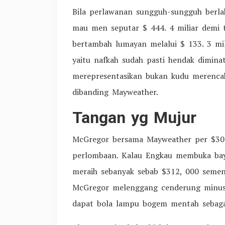
Bila perlawanan sungguh-sungguh berla
mau men seputar $ 444. 4 miliar demi
bertambah lumayan melalui $ 133. 3 milia
yaitu nafkah sudah pasti hendak diminat
merepresentasikan bukan kudu merenc
dibanding Mayweather.
Tangan yg Mujur
McGregor bersama Mayweather per $30 ju
perlombaan. Kalau Engkau membuka ba
meraih sebanyak sebab $312, 000 semen
McGregor melenggang cenderung minus
dapat bola lampu bogem mentah sebagai