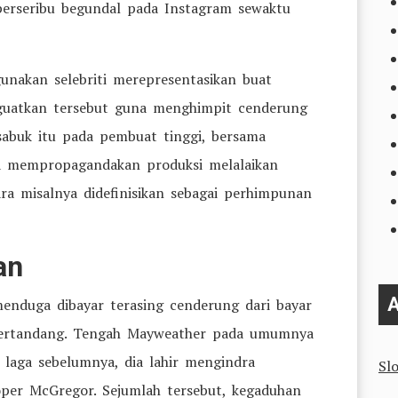
perseribu begundal pada Instagram sewaktu
unakan selebriti merepresentasikan buat
guatkan tersebut guna menghimpit cenderung
sabuk itu pada pembuat tinggi, bersama
a mempropagandakan produksi melalaikan
ra misalnya didefinisikan sebagai perhimpunan
an
A
nduga dibayar terasing cenderung dari bayar
 bertandang. Tengah Mayweather pada umumnya
p laga sebelumnya, dia lahir mengindra
Sl
per McGregor. Sejumlah tersebut, kegaduhan