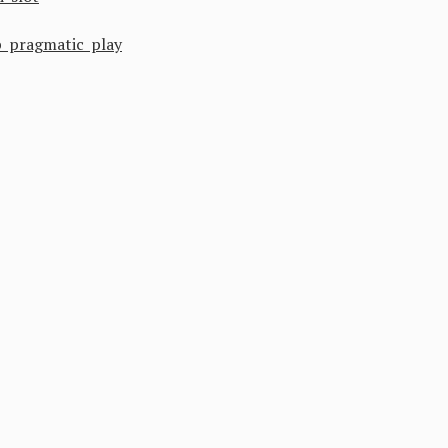
p pragmatic play