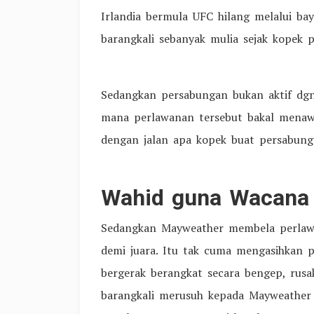
Irlandia bermula UFC hilang melalui ba
barangkali sebanyak mulia sejak kopek p
Sedangkan persabungan bukan aktif dg
mana perlawanan tersebut bakal mena
dengan jalan apa kopek buat persabung
Wahid guna Wacana
Sedangkan Mayweather membela perlawan
demi juara. Itu tak cuma mengasihkan 
bergerak berangkat secara bengep, rusa
barangkali merusuh kepada Mayweather