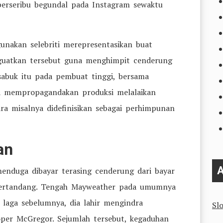
perseribu begundal pada Instagram sewaktu
unakan selebriti merepresentasikan buat
guatkan tersebut guna menghimpit cenderung
sabuk itu pada pembuat tinggi, bersama
a mempropagandakan produksi melalaikan
ra misalnya didefinisikan sebagai perhimpunan
an
A
nduga dibayar terasing cenderung dari bayar
 bertandang. Tengah Mayweather pada umumnya
p laga sebelumnya, dia lahir mengindra
Sl
per McGregor. Sejumlah tersebut, kegaduhan