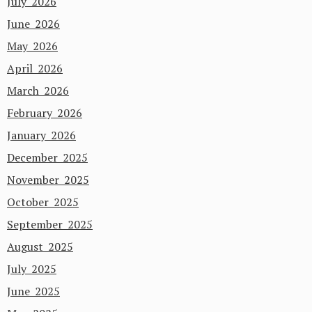
July 2026
June 2026
May 2026
April 2026
March 2026
February 2026
January 2026
December 2025
November 2025
October 2025
September 2025
August 2025
July 2025
June 2025