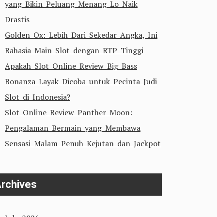
yang Bikin Peluang Menang Lo Naik
Drastis
Golden Ox: Lebih Dari Sekedar Angka, Ini
Rahasia Main Slot dengan RTP Tinggi
Apakah Slot Online Review Big Bass
Bonanza Layak Dicoba untuk Pecinta Judi
Slot di Indonesia?
Slot Online Review Panther Moon:
Pengalaman Bermain yang Membawa
Sensasi Malam Penuh Kejutan dan Jackpot
rchives