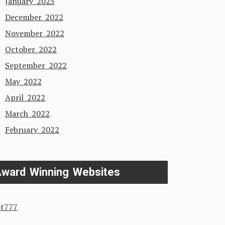
January 2023
December 2022
November 2022
October 2022
September 2022
May 2022
April 2022
March 2022
February 2022
ward Winning Websites
ot777