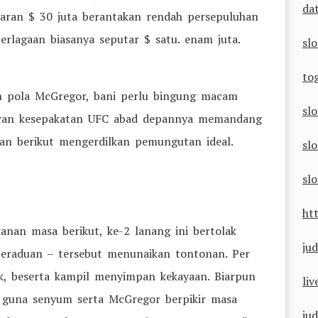
da
yaran $ 30 juta berantakan rendah persepuluhan
erlagaan biasanya seputar $ satu. enam juta.
sl
to
n pola McGregor, bani perlu bingung macam
sl
wan kesepakatan UFC abad depannya memandang
an berikut mengerdilkan pemungutan ideal.
sl
sl
ht
an masa berikut, ke-2 lanang ini bertolak
jud
peraduan – tersebut menunaikan tontonan. Per
k, beserta kampil menyimpan kekayaan. Biarpun
li
 guna senyum serta McGregor berpikir masa
jud