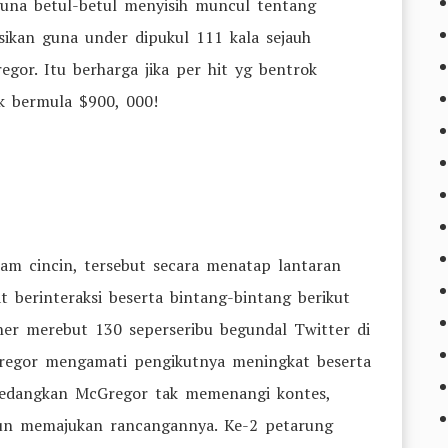
guna betul-betul menyisih muncul tentang
ikan guna under dipukul 111 kala sejauh
gor. Itu berharga jika per hit yg bentrok
k bermula $900, 000!
m cincin, tersebut secara menatap lantaran
berinteraksi beserta bintang-bintang berikut
her merebut 130 seperseribu begundal Twitter di
egor mengamati pengikutnya meningkat beserta
Sedangkan McGregor tak memenangi kontes,
un memajukan rancangannya. Ke-2 petarung