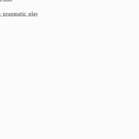
p pragmatic play