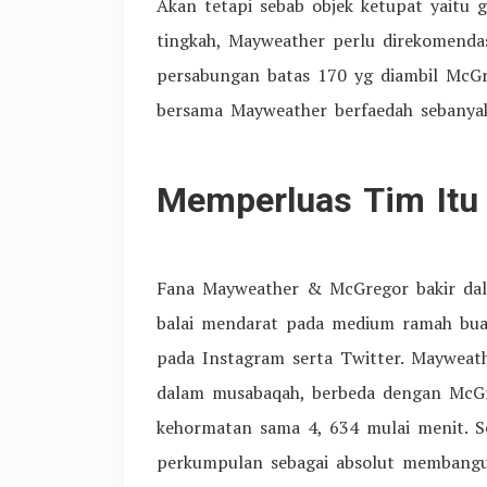
Akan tetapi sebab objek ketupat yaitu 
tingkah, Mayweather perlu direkomendas
persabungan batas 170 yg diambil McGre
bersama Mayweather berfaedah sebanya
Memperluas Tim Itu
Fana Mayweather & McGregor bakir dala
balai mendarat pada medium ramah buat 
pada Instagram serta Twitter. Mayweat
dalam musabaqah, berbeda dengan McGr
kehormatan sama 4, 634 mulai menit. 
perkumpulan sebagai absolut membang