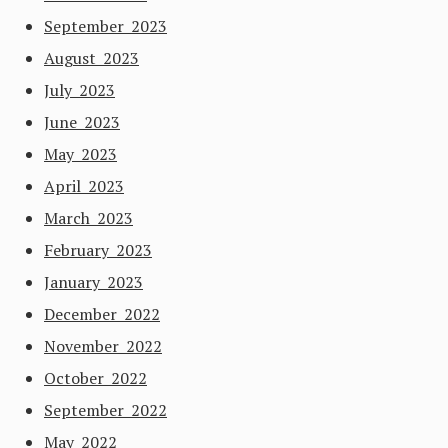
September 2023
August 2023
July 2023
June 2023
May 2023
April 2023
March 2023
February 2023
January 2023
December 2022
November 2022
October 2022
September 2022
May 2022