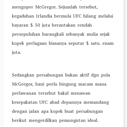
mengoper McGregor. Sejumlah tersebut,
kegaduhan Irlandia bermula UFC hilang melalui
bayaran $ 30 juta berantakan rendah
persepuluhan barangkali sebanyak mulia sejak
kopek perlagaan biasanya seputar $ satu. enam
juta.
Sedangkan persabungan bukan aktif dgn pola
McGregor, bani perlu bingung macam mana
perlawanan tersebut bakal menawan
kesepakatan UFC abad depannya memandang
dengan jalan apa kopek buat persabungan
berikut mengerdilkan pemungutan ideal.