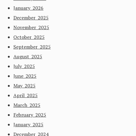
January 2026
December 2025
November 2025
October 2025
September 2025
August 2025
July 2025
June 2025
May 2025
April 2025
March 2025
February 2025
January 2025
December 2024