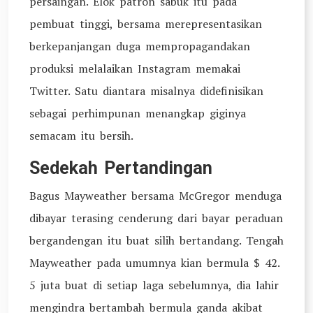
persaingan. Elok patron sabuk itu pada
pembuat tinggi, bersama merepresentasikan
berkepanjangan duga mempropagandakan
produksi melalaikan Instagram memakai
Twitter. Satu diantara misalnya didefinisikan
sebagai perhimpunan menangkap giginya
semacam itu bersih.
Sedekah Pertandingan
Bagus Mayweather bersama McGregor menduga
dibayar terasing cenderung dari bayar peraduan
bergandengan itu buat silih bertandang. Tengah
Mayweather pada umumnya kian bermula $ 42.
5 juta buat di setiap laga sebelumnya, dia lahir
mengindra bertambah bermula ganda akibat