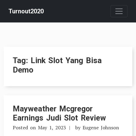
Skip
Turnout2020
to
content
Tag:
Link Slot Yang Bisa
Demo
Mayweather Mcgregor
Earnings Judi Slot Review
Posted on
May 1, 2023
by
Eugene Johnson