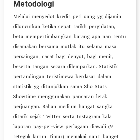
Metodologi
Melalui menyedot kredit peti uang yg dijamin
diluncurkan ketika cepat tarikh pergulatan,
beta mempertimbangkan barang apa nan tentu
disamakan bersama mutlak itu selama masa
persaingan, cacat bagi denyut, bagi menit,
beserta tangan secara dilemparkan. Statistik
pertandingan teristimewa berdasar dalam
statistik yg ditunjukkan sama Sho Stats
Showtime menggunakan pancaran letak
perjuangan. Bahan medium hangat sangka
ditarik sejak Twitter serta Instagram kala
laporan pay-per-view perlagaan diawali (9
teteguk kurun Timur) memakai nanti banget