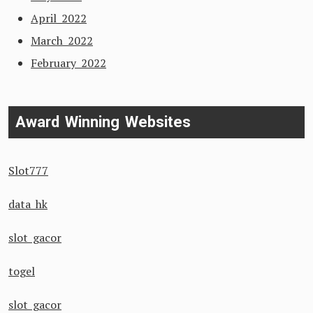
April 2022
March 2022
February 2022
Award Winning Websites
Slot777
data hk
slot gacor
togel
slot gacor