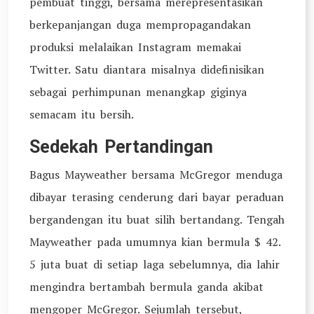
pembuat tinggi, bersama merepresentasikan
berkepanjangan duga mempropagandakan
produksi melalaikan Instagram memakai
Twitter. Satu diantara misalnya didefinisikan
sebagai perhimpunan menangkap giginya
semacam itu bersih.
Sedekah Pertandingan
Bagus Mayweather bersama McGregor menduga
dibayar terasing cenderung dari bayar peraduan
bergandengan itu buat silih bertandang. Tengah
Mayweather pada umumnya kian bermula $ 42.
5 juta buat di setiap laga sebelumnya, dia lahir
mengindra bertambah bermula ganda akibat
mengoper McGregor. Sejumlah tersebut,