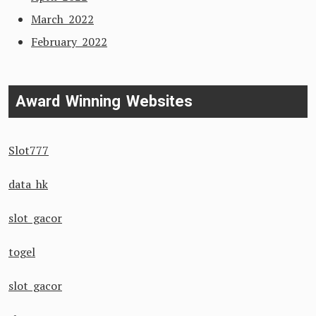
March 2022
February 2022
Award Winning Websites
Slot777
data hk
slot gacor
togel
slot gacor