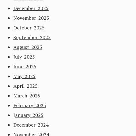
December 2025
November 2025
October 2025
September 2025
August 2025
July 2025
June 2025
May 2025
April 2025
March 2025
February 2025
January 2025
December 2024
November 2024