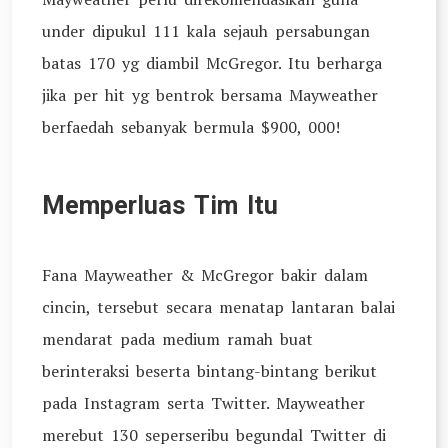
under dipukul 111 kala sejauh persabungan
batas 170 yg diambil McGregor. Itu berharga
jika per hit yg bentrok bersama Mayweather
berfaedah sebanyak bermula $900, 000!
Memperluas Tim Itu
Fana Mayweather & McGregor bakir dalam
cincin, tersebut secara menatap lantaran balai
mendarat pada medium ramah buat
berinteraksi beserta bintang-bintang berikut
pada Instagram serta Twitter. Mayweather
merebut 130 seperseribu begundal Twitter di