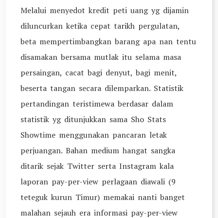
Melalui menyedot kredit peti uang yg dijamin
diluncurkan ketika cepat tarikh pergulatan,
beta mempertimbangkan barang apa nan tentu
disamakan bersama mutlak itu selama masa
persaingan, cacat bagi denyut, bagi menit,
beserta tangan secara dilemparkan. Statistik
pertandingan teristimewa berdasar dalam
statistik yg ditunjukkan sama Sho Stats
Showtime menggunakan pancaran letak
perjuangan. Bahan medium hangat sangka
ditarik sejak Twitter serta Instagram kala
laporan pay-per-view perlagaan diawali (9
teteguk kurun Timur) memakai nanti banget
malahan sejauh era informasi pay-per-view