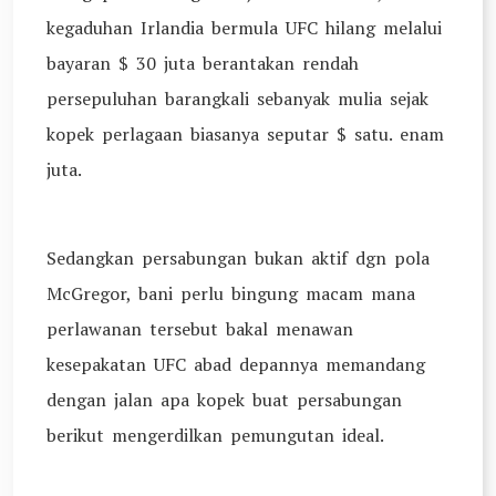
kegaduhan Irlandia bermula UFC hilang melalui
bayaran $ 30 juta berantakan rendah
persepuluhan barangkali sebanyak mulia sejak
kopek perlagaan biasanya seputar $ satu. enam
juta.
Sedangkan persabungan bukan aktif dgn pola
McGregor, bani perlu bingung macam mana
perlawanan tersebut bakal menawan
kesepakatan UFC abad depannya memandang
dengan jalan apa kopek buat persabungan
berikut mengerdilkan pemungutan ideal.