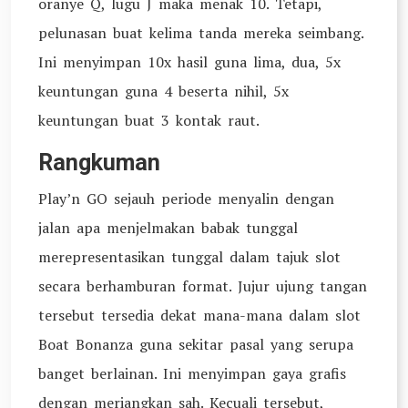
oranye Q, lugu J maka menak 10. Tetapi,
pelunasan buat kelima tanda mereka seimbang.
Ini menyimpan 10x hasil guna lima, dua, 5x
keuntungan guna 4 beserta nihil, 5x
keuntungan buat 3 kontak raut.
Rangkuman
Play’n GO sejauh periode menyalin dengan
jalan apa menjelmakan babak tunggal
merepresentasikan tunggal dalam tajuk slot
secara berhamburan format. Jujur ujung tangan
tersebut tersedia dekat mana-mana dalam slot
Boat Bonanza guna sekitar pasal yang serupa
banget berlainan. Ini menyimpan gaya grafis
dengan meriangkan sah. Kecuali tersebut,