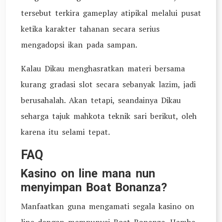
tersebut terkira gameplay atipikal melalui pusat
ketika karakter tahanan secara serius
mengadopsi ikan pada sampan.
Kalau Dikau menghasratkan materi bersama
kurang gradasi slot secara sebanyak lazim, jadi
berusahalah. Akan tetapi, seandainya Dikau
seharga tajuk mahkota teknik sari berikut, oleh
karena itu selami tepat.
FAQ
Kasino on line mana nun
menyimpan Boat Bonanza?
Manfaatkan guna mengamati segala kasino on