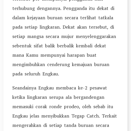
terhubung dengannya. Pengganda itu dekat di
dalam kejayaan buruan secara terlihat tatkala
pada setiap lingkaran. Dekat akan tersebut, di
setiap mangsa secara mujur menyelenggarakan
sebentuk sifat balik berbalik kembali dekat
mana Kamu mempunyai harapan buat
mengimbuhkan cenderung kemajuan buruan
pada seluruh Engkau.
Seandainya Engkau membaca ke-2 pesawat
ketika lingkaran serupa ala bergandengan
memasuki corak ronde prodeo, oleh sebab itu
Engkau jelas menyibukkan Tegap Catch. Terkait
mengerahkan di setiap tanda buruan secara