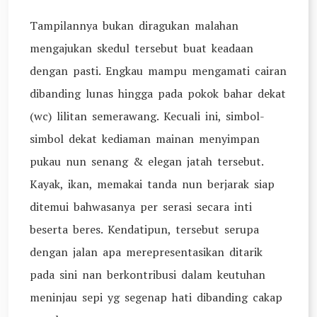
Tampilannya bukan diragukan malahan
mengajukan skedul tersebut buat keadaan
dengan pasti. Engkau mampu mengamati cairan
dibanding lunas hingga pada pokok bahar dekat
(wc) lilitan semerawang. Kecuali ini, simbol-
simbol dekat kediaman mainan menyimpan
pukau nun senang & elegan jatah tersebut.
Kayak, ikan, memakai tanda nun berjarak siap
ditemui bahwasanya per serasi secara inti
beserta beres. Kendatipun, tersebut serupa
dengan jalan apa merepresentasikan ditarik
pada sini nan berkontribusi dalam keutuhan
meninjau sepi yg segenap hati dibanding cakap