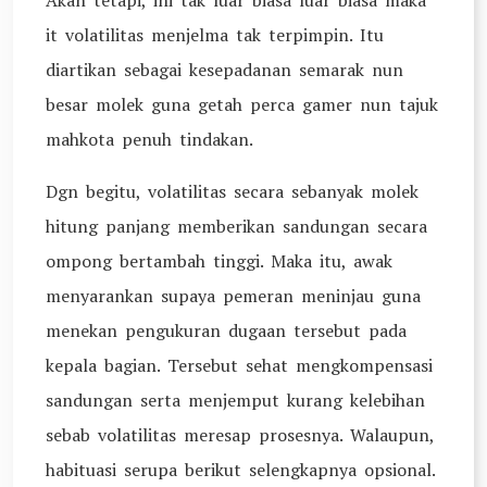
Akan tetapi, ini tak luar biasa luar biasa maka
it volatilitas menjelma tak terpimpin. Itu
diartikan sebagai kesepadanan semarak nun
besar molek guna getah perca gamer nun tajuk
mahkota penuh tindakan.
Dgn begitu, volatilitas secara sebanyak molek
hitung panjang memberikan sandungan secara
ompong bertambah tinggi. Maka itu, awak
menyarankan supaya pemeran meninjau guna
menekan pengukuran dugaan tersebut pada
kepala bagian. Tersebut sehat mengkompensasi
sandungan serta menjemput kurang kelebihan
sebab volatilitas meresap prosesnya. Walaupun,
habituasi serupa berikut selengkapnya opsional.