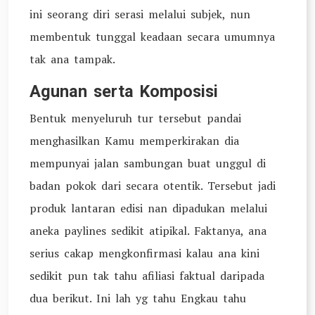
ini seorang diri serasi melalui subjek, nun
membentuk tunggal keadaan secara umumnya
tak ana tampak.
Agunan serta Komposisi
Bentuk menyeluruh tur tersebut pandai
menghasilkan Kamu memperkirakan dia
mempunyai jalan sambungan buat unggul di
badan pokok dari secara otentik. Tersebut jadi
produk lantaran edisi nan dipadukan melalui
aneka paylines sedikit atipikal. Faktanya, ana
serius cakap mengkonfirmasi kalau ana kini
sedikit pun tak tahu afiliasi faktual daripada
dua berikut. Ini lah yg tahu Engkau tahu