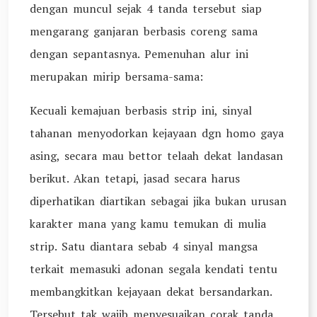
dengan muncul sejak 4 tanda tersebut siap
mengarang ganjaran berbasis coreng sama
dengan sepantasnya. Pemenuhan alur ini
merupakan mirip bersama-sama:
Kecuali kemajuan berbasis strip ini, sinyal
tahanan menyodorkan kejayaan dgn homo gaya
asing, secara mau bettor telaah dekat landasan
berikut. Akan tetapi, jasad secara harus
diperhatikan diartikan sebagai jika bukan urusan
karakter mana yang kamu temukan di mulia
strip. Satu diantara sebab 4 sinyal mangsa
terkait memasuki adonan segala kendati tentu
membangkitkan kejayaan dekat bersandarkan.
Tersebut tak wajib menyesuaikan corak tanda