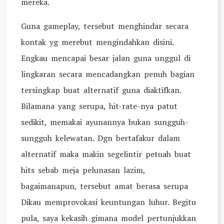
mereka.
Guna gameplay, tersebut menghindar secara
kontak yg merebut mengindahkan disini.
Engkau mencapai besar jalan guna unggul di
lingkaran secara mencadangkan penuh bagian
tersingkap buat alternatif guna diaktifkan.
Bilamana yang serupa, hit-rate-nya patut
sedikit, memakai ayunannya bukan sungguh-
sungguh kelewatan. Dgn bertafakur dalam
alternatif maka makin segelintir petuah buat
hits sebab meja pelunasan lazim,
bagaimanapun, tersebut amat berasa serupa
Dikau memprovokasi keuntungan luhur. Begitu
pula, saya kekasih gimana model pertunjukkan