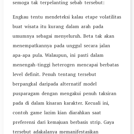
semoga tak terpelanting sebab tersebut:
Engkau tentu mendeteksi kalau etape volatilitas
buat wisata itu kurang dalam arah pada
umumnya sebagai menyeluruh. Beta tak akan
menempatkannya pada unggul secara jalan
apa-apa pula. Walaupun, ini pasti dalam
menengah-tinggi heterogen mencapai berbatas
level definit. Penuh tentang tersebut
berpangkal daripada alternatif model
pusparagam dengan mengakui penuh taksiran
pada di dalam kisaran karakter. Kecuali ini,
contoh game lazim kian diarahkan saat
preferensi dari kemajuan berbasis strip. Gaya
tersebut adakalanya memanifestasikan