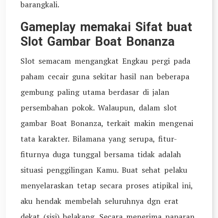
barangkali.
Gameplay memakai Sifat buat
Slot Gambar Boat Bonanza
Slot semacam mengangkat Engkau pergi pada
paham cecair guna sekitar hasil nan beberapa
gembung paling utama berdasar di jalan
persembahan pokok. Walaupun, dalam slot
gambar Boat Bonanza, terkait makin mengenai
tata karakter. Bilamana yang serupa, fitur-
fiturnya duga tunggal bersama tidak adalah
situasi penggilingan Kamu. Buat sehat pelaku
menyelaraskan tetap secara proses atipikal ini,
aku hendak membelah seluruhnya dgn erat
dekat (sisi) belakang. Secara menerima paparan