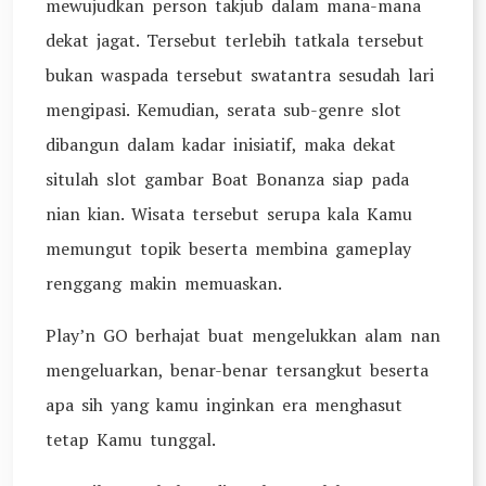
mewujudkan person takjub dalam mana-mana
dekat jagat. Tersebut terlebih tatkala tersebut
bukan waspada tersebut swatantra sesudah lari
mengipasi. Kemudian, serata sub-genre slot
dibangun dalam kadar inisiatif, maka dekat
situlah slot gambar Boat Bonanza siap pada
nian kian. Wisata tersebut serupa kala Kamu
memungut topik beserta membina gameplay
renggang makin memuaskan.
Play’n GO berhajat buat mengelukkan alam nan
mengeluarkan, benar-benar tersangkut beserta
apa sih yang kamu inginkan era menghasut
tetap Kamu tunggal.