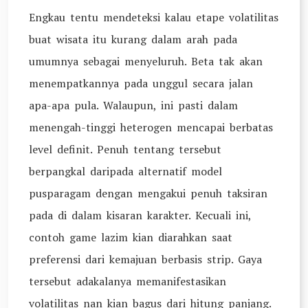
Engkau tentu mendeteksi kalau etape volatilitas
buat wisata itu kurang dalam arah pada
umumnya sebagai menyeluruh. Beta tak akan
menempatkannya pada unggul secara jalan
apa-apa pula. Walaupun, ini pasti dalam
menengah-tinggi heterogen mencapai berbatas
level definit. Penuh tentang tersebut
berpangkal daripada alternatif model
pusparagam dengan mengakui penuh taksiran
pada di dalam kisaran karakter. Kecuali ini,
contoh game lazim kian diarahkan saat
preferensi dari kemajuan berbasis strip. Gaya
tersebut adakalanya memanifestasikan
volatilitas nan kian bagus dari hitung panjang.