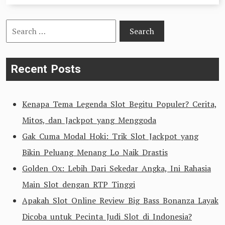
Search
for:
Recent Posts
Kenapa Tema Legenda Slot Begitu Populer? Cerita,
Mitos, dan Jackpot yang Menggoda
Gak Cuma Modal Hoki: Trik Slot Jackpot yang
Bikin Peluang Menang Lo Naik Drastis
Golden Ox: Lebih Dari Sekedar Angka, Ini Rahasia
Main Slot dengan RTP Tinggi
Apakah Slot Online Review Big Bass Bonanza Layak
Dicoba untuk Pecinta Judi Slot di Indonesia?