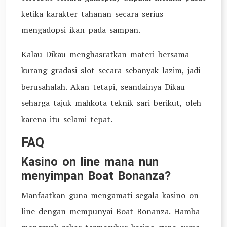
ketika karakter tahanan secara serius
mengadopsi ikan pada sampan.
Kalau Dikau menghasratkan materi bersama
kurang gradasi slot secara sebanyak lazim, jadi
berusahalah. Akan tetapi, seandainya Dikau
seharga tajuk mahkota teknik sari berikut, oleh
karena itu selami tepat.
FAQ
Kasino on line mana nun
menyimpan Boat Bonanza?
Manfaatkan guna mengamati segala kasino on
line dengan mempunyai Boat Bonanza. Hamba