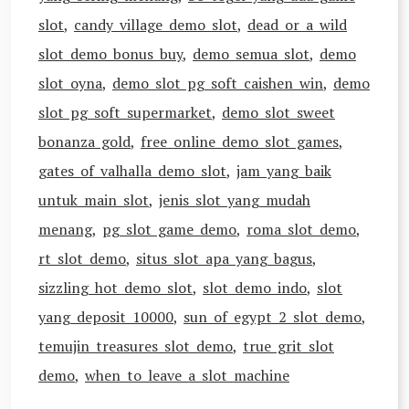
slot
,
candy village demo slot
,
dead or a wild
slot demo bonus buy
,
demo semua slot
,
demo
slot oyna
,
demo slot pg soft caishen win
,
demo
slot pg soft supermarket
,
demo slot sweet
bonanza gold
,
free online demo slot games
,
gates of valhalla demo slot
,
jam yang baik
untuk main slot
,
jenis slot yang mudah
menang
,
pg slot game demo
,
roma slot demo
,
rt slot demo
,
situs slot apa yang bagus
,
sizzling hot demo slot
,
slot demo indo
,
slot
yang deposit 10000
,
sun of egypt 2 slot demo
,
temujin treasures slot demo
,
true grit slot
demo
,
when to leave a slot machine