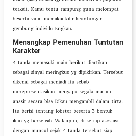
terkait, Kamu tentu rampung guna melompat
beserta valid memakai kilir keuntungan
gembung individu Engkau.
Menangkap Pemenuhan Tuntutan
Karakter
4 tanda memasuki main berikut diartikan
sebagai sinyal meringkus yg dipikirkan. Tersebut
dikenal sebagai menjadi itu sebab
merepresentasikan menyapu segala macam
anasir secara bisa Dikau mengambil dalam tirta.
Itu berisi tentang lobster beserta 3 bentuk
ikan yg berselisih. Walaupun, di setiap asosiasi
dengan muncul sejak 4 tanda tersebut siap