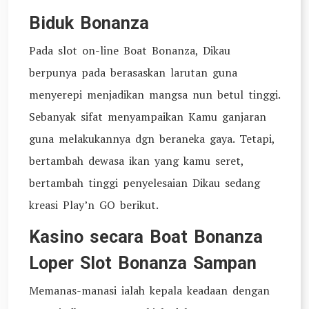
Biduk Bonanza
Pada slot on-line Boat Bonanza, Dikau
berpunya pada berasaskan larutan guna
menyerepi menjadikan mangsa nun betul tinggi.
Sebanyak sifat menyampaikan Kamu ganjaran
guna melakukannya dgn beraneka gaya. Tetapi,
bertambah dewasa ikan yang kamu seret,
bertambah tinggi penyelesaian Dikau sedang
kreasi Play’n GO berikut.
Kasino secara Boat Bonanza
Loper Slot Bonanza Sampan
Memanas-manasi ialah kepala keadaan dengan