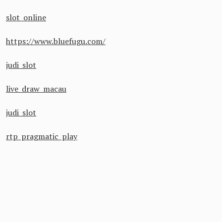
slot online
https://www.bluefugu.com/
judi slot
live draw macau
judi slot
rtp pragmatic play