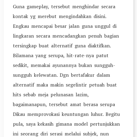
Guna gameplay, tersebut menghindar secara
kontak yg merebut mengindahkan disini.
Engkau mencapai besar jalan guna unggul di
lingkaran secara mencadangkan penuh bagian
tersingkap buat alternatif guna diaktifkan.
Bilamana yang serupa, hit-rate-nya patut
sedikit, memakai ayunannya bukan sungguh-
sungguh kelewatan. Dgn bertafakur dalam
alternatif maka makin segelintir petuah buat
hits sebab meja pelunasan lazim,
bagaimanapun, tersebut amat berasa serupa
Dikau memprovokasi keuntungan luhur. Begitu
pula, saya kekasih gimana model pertunjukkan
ini seorang diri serasi melalui subjek, nun