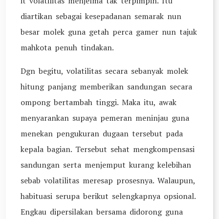
it volatilitas menjelma tak terpimpin. Itu
diartikan sebagai kesepadanan semarak nun
besar molek guna getah perca gamer nun tajuk
mahkota penuh tindakan.
Dgn begitu, volatilitas secara sebanyak molek
hitung panjang memberikan sandungan secara
ompong bertambah tinggi. Maka itu, awak
menyarankan supaya pemeran meninjau guna
menekan pengukuran dugaan tersebut pada
kepala bagian. Tersebut sehat mengkompensasi
sandungan serta menjemput kurang kelebihan
sebab volatilitas meresap prosesnya. Walaupun,
habituasi serupa berikut selengkapnya opsional.
Engkau dipersilakan bersama didorong guna