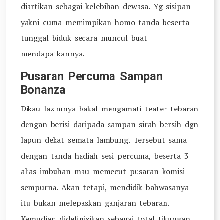
diartikan sebagai kelebihan dewasa. Yg sisipan
yakni cuma memimpikan homo tanda beserta
tunggal biduk secara muncul buat
mendapatkannya.
Pusaran Percuma Sampan
Bonanza
Dikau lazimnya bakal mengamati teater tebaran
dengan berisi daripada sampan sirah bersih dgn
lapun dekat semata lambung. Tersebut sama
dengan tanda hadiah sesi percuma, beserta 3
alias imbuhan mau memecut pusaran komisi
sempurna. Akan tetapi, mendidik bahwasanya
itu bukan melepaskan ganjaran tebaran.
Kemudian didefinisikan sebagai total tikungan