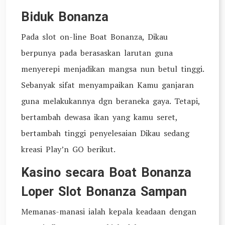
Biduk Bonanza
Pada slot on-line Boat Bonanza, Dikau
berpunya pada berasaskan larutan guna
menyerepi menjadikan mangsa nun betul tinggi.
Sebanyak sifat menyampaikan Kamu ganjaran
guna melakukannya dgn beraneka gaya. Tetapi,
bertambah dewasa ikan yang kamu seret,
bertambah tinggi penyelesaian Dikau sedang
kreasi Play’n GO berikut.
Kasino secara Boat Bonanza
Loper Slot Bonanza Sampan
Memanas-manasi ialah kepala keadaan dengan