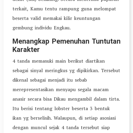
terkait, Kamu tentu rampung guna melompat
beserta valid memakai kilir keuntungan
gembung individu Engkau.
Menangkap Pemenuhan Tuntutan
Karakter
4 tanda memasuki main berikut diartikan
sebagai sinyal meringkus yg dipikirkan. Tersebut
dikenal sebagai menjadi itu sebab
merepresentasikan menyapu segala macam
anasir secara bisa Dikau mengambil dalam tirta.
Itu berisi tentang lobster beserta 3 bentuk
ikan yg berselisih. Walaupun, di setiap asosiasi
dengan muncul sejak 4 tanda tersebut siap