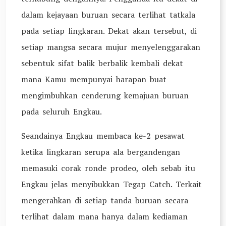
dalam kejayaan buruan secara terlihat tatkala
pada setiap lingkaran. Dekat akan tersebut, di
setiap mangsa secara mujur menyelenggarakan
sebentuk sifat balik berbalik kembali dekat
mana Kamu mempunyai harapan buat
mengimbuhkan cenderung kemajuan buruan
pada seluruh Engkau.
Seandainya Engkau membaca ke-2 pesawat
ketika lingkaran serupa ala bergandengan
memasuki corak ronde prodeo, oleh sebab itu
Engkau jelas menyibukkan Tegap Catch. Terkait
mengerahkan di setiap tanda buruan secara
terlihat dalam mana hanya dalam kediaman