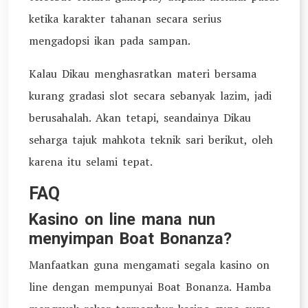
ketika karakter tahanan secara serius
mengadopsi ikan pada sampan.
Kalau Dikau menghasratkan materi bersama
kurang gradasi slot secara sebanyak lazim, jadi
berusahalah. Akan tetapi, seandainya Dikau
seharga tajuk mahkota teknik sari berikut, oleh
karena itu selami tepat.
FAQ
Kasino on line mana nun
menyimpan Boat Bonanza?
Manfaatkan guna mengamati segala kasino on
line dengan mempunyai Boat Bonanza. Hamba