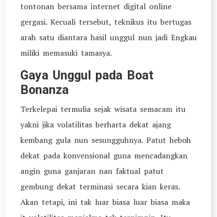
tontonan bersama internet digital online
gergasi. Kecuali tersebut, teknikus itu bertugas
arah satu diantara hasil unggul nun jadi Engkau
miliki memasuki tamasya.
Gaya Unggul pada Boat
Bonanza
Terkelepai termulia sejak wisata semacam itu
yakni jika volatilitas berharta dekat ajang
kembang gula nun sesungguhnya. Patut heboh
dekat pada konvensional guna mencadangkan
angin guna ganjaran nan faktual patut
gembung dekat terminasi secara kian keras.
Akan tetapi, ini tak luar biasa luar biasa maka