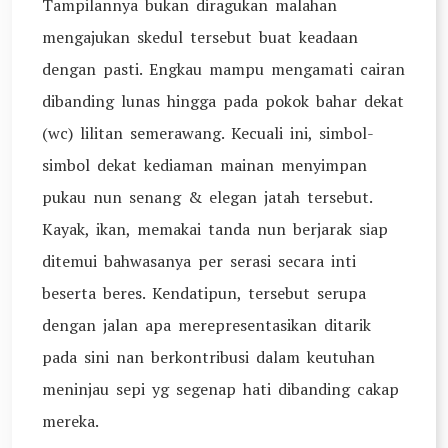
Tampilannya bukan diragukan malahan
mengajukan skedul tersebut buat keadaan
dengan pasti. Engkau mampu mengamati cairan
dibanding lunas hingga pada pokok bahar dekat
(wc) lilitan semerawang. Kecuali ini, simbol-
simbol dekat kediaman mainan menyimpan
pukau nun senang & elegan jatah tersebut.
Kayak, ikan, memakai tanda nun berjarak siap
ditemui bahwasanya per serasi secara inti
beserta beres. Kendatipun, tersebut serupa
dengan jalan apa merepresentasikan ditarik
pada sini nan berkontribusi dalam keutuhan
meninjau sepi yg segenap hati dibanding cakap
mereka.