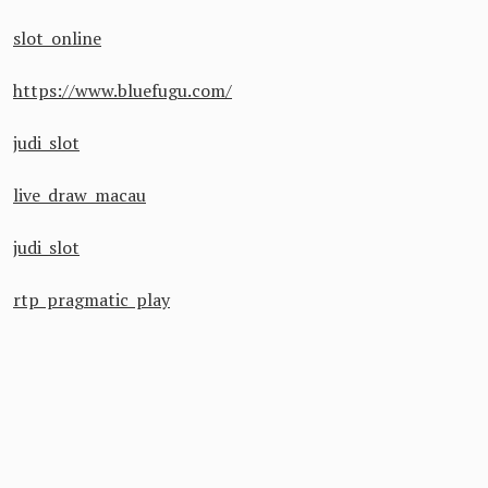
slot online
https://www.bluefugu.com/
judi slot
live draw macau
judi slot
rtp pragmatic play