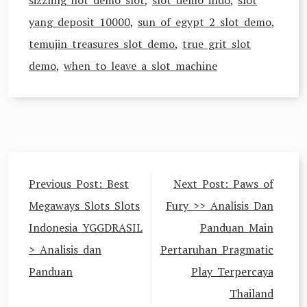
sizzling hot demo slot
,
slot demo indo
,
slot
yang deposit 10000
,
sun of egypt 2 slot demo
,
temujin treasures slot demo
,
true grit slot
demo
,
when to leave a slot machine
Post
Previous Post:
Best
Next Post:
Paws of
navigation
Megaways Slots Slots
Fury >> Analisis Dan
Indonesia YGGDRASIL
Panduan Main
> Analisis dan
Pertaruhan Pragmatic
Panduan
Play Terpercaya
Thailand