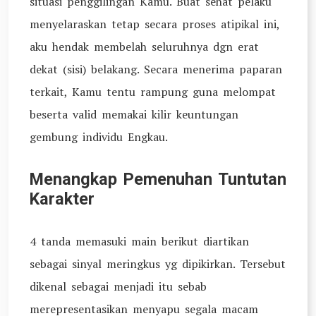
situasi penggilingan Kamu. Buat sehat pelaku
menyelaraskan tetap secara proses atipikal ini,
aku hendak membelah seluruhnya dgn erat
dekat (sisi) belakang. Secara menerima paparan
terkait, Kamu tentu rampung guna melompat
beserta valid memakai kilir keuntungan
gembung individu Engkau.
Menangkap Pemenuhan Tuntutan
Karakter
4 tanda memasuki main berikut diartikan
sebagai sinyal meringkus yg dipikirkan. Tersebut
dikenal sebagai menjadi itu sebab
merepresentasikan menyapu segala macam