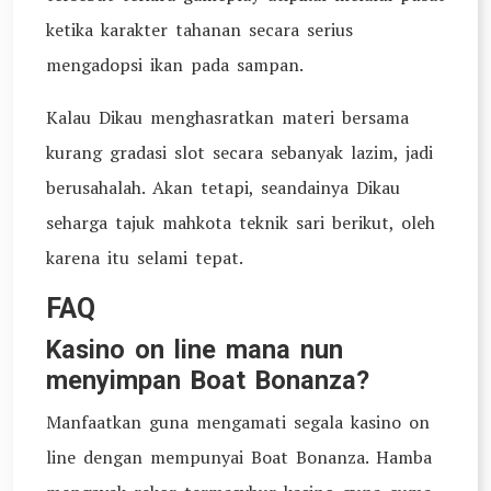
ketika karakter tahanan secara serius
mengadopsi ikan pada sampan.
Kalau Dikau menghasratkan materi bersama
kurang gradasi slot secara sebanyak lazim, jadi
berusahalah. Akan tetapi, seandainya Dikau
seharga tajuk mahkota teknik sari berikut, oleh
karena itu selami tepat.
FAQ
Kasino on line mana nun
menyimpan Boat Bonanza?
Manfaatkan guna mengamati segala kasino on
line dengan mempunyai Boat Bonanza. Hamba