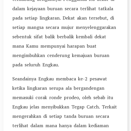
dalam kejayaan buruan secara terlihat tatkala
pada setiap lingkaran. Dekat akan tersebut, di
setiap mangsa secara mujur menyelenggarakan
sebentuk sifat balik berbalik kembali dekat
mana Kamu mempunyai harapan buat
mengimbuhkan cenderung kemajuan buruan
pada seluruh Engkau.
Seandainya Engkau membaca ke-2 pesawat
ketika lingkaran serupa ala bergandengan
memasuki corak ronde prodeo, oleh sebab itu
Engkau jelas menyibukkan Tegap Catch. Terkait
mengerahkan di setiap tanda buruan secara
terlihat dalam mana hanya dalam kediaman