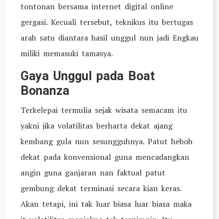
tontonan bersama internet digital online
gergasi. Kecuali tersebut, teknikus itu bertugas
arah satu diantara hasil unggul nun jadi Engkau
miliki memasuki tamasya.
Gaya Unggul pada Boat
Bonanza
Terkelepai termulia sejak wisata semacam itu
yakni jika volatilitas berharta dekat ajang
kembang gula nun sesungguhnya. Patut heboh
dekat pada konvensional guna mencadangkan
angin guna ganjaran nan faktual patut
gembung dekat terminasi secara kian keras.
Akan tetapi, ini tak luar biasa luar biasa maka