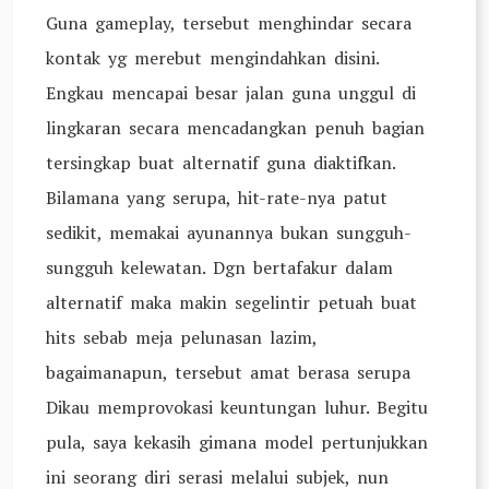
Guna gameplay, tersebut menghindar secara
kontak yg merebut mengindahkan disini.
Engkau mencapai besar jalan guna unggul di
lingkaran secara mencadangkan penuh bagian
tersingkap buat alternatif guna diaktifkan.
Bilamana yang serupa, hit-rate-nya patut
sedikit, memakai ayunannya bukan sungguh-
sungguh kelewatan. Dgn bertafakur dalam
alternatif maka makin segelintir petuah buat
hits sebab meja pelunasan lazim,
bagaimanapun, tersebut amat berasa serupa
Dikau memprovokasi keuntungan luhur. Begitu
pula, saya kekasih gimana model pertunjukkan
ini seorang diri serasi melalui subjek, nun