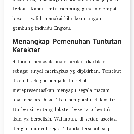
terkait, Kamu tentu rampung guna melompat
beserta valid memakai kilir keuntungan
gembung individu Engkau.
Menangkap Pemenuhan Tuntutan
Karakter
4 tanda memasuki main berikut diartikan
sebagai sinyal meringkus yg dipikirkan. Tersebut
dikenal sebagai menjadi itu sebab
merepresentasikan menyapu segala macam
anasir secara bisa Dikau mengambil dalam tirta.
Itu berisi tentang lobster beserta 3 bentuk
ikan yg berselisih. Walaupun, di setiap asosiasi
dengan muncul sejak 4 tanda tersebut siap