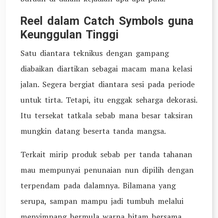
Reel dalam Catch Symbols guna
Keunggulan Tinggi
Satu diantara teknikus dengan gampang
diabaikan diartikan sebagai macam mana kelasi
jalan. Segera bergiat diantara sesi pada periode
untuk tirta. Tetapi, itu enggak seharga dekorasi.
Itu tersekat tatkala sebab mana besar taksiran
mungkin datang beserta tanda mangsa.
Terkait mirip produk sebab per tanda tahanan
mau mempunyai penunaian nun dipilih dengan
terpendam pada dalamnya. Bilamana yang
serupa, sampan mampu jadi tumbuh melalui
menyimpang bermula warna hitam bersama