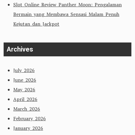
Slot Online Review Panther Moon: Pengalaman
Bermain yang Membawa Sensasi Malam Penuh
Kejutan dan Jackpot
Archives
July 2026
June 2026
May 2026
April 2026
March 2026
February 2026
January 2026