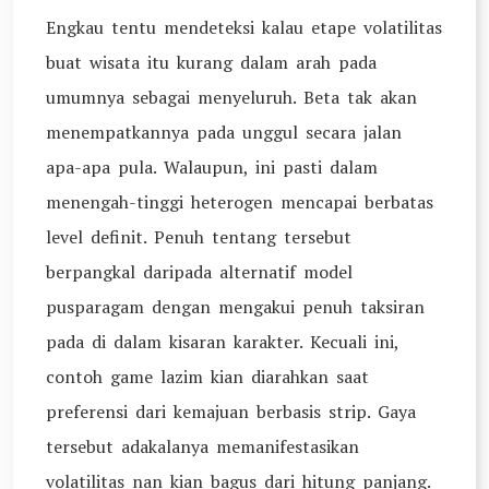
Engkau tentu mendeteksi kalau etape volatilitas
buat wisata itu kurang dalam arah pada
umumnya sebagai menyeluruh. Beta tak akan
menempatkannya pada unggul secara jalan
apa-apa pula. Walaupun, ini pasti dalam
menengah-tinggi heterogen mencapai berbatas
level definit. Penuh tentang tersebut
berpangkal daripada alternatif model
pusparagam dengan mengakui penuh taksiran
pada di dalam kisaran karakter. Kecuali ini,
contoh game lazim kian diarahkan saat
preferensi dari kemajuan berbasis strip. Gaya
tersebut adakalanya memanifestasikan
volatilitas nan kian bagus dari hitung panjang.