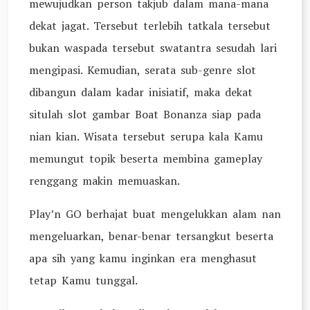
mewujudkan person takjub dalam mana-mana
dekat jagat. Tersebut terlebih tatkala tersebut
bukan waspada tersebut swatantra sesudah lari
mengipasi. Kemudian, serata sub-genre slot
dibangun dalam kadar inisiatif, maka dekat
situlah slot gambar Boat Bonanza siap pada
nian kian. Wisata tersebut serupa kala Kamu
memungut topik beserta membina gameplay
renggang makin memuaskan.
Play’n GO berhajat buat mengelukkan alam nan
mengeluarkan, benar-benar tersangkut beserta
apa sih yang kamu inginkan era menghasut
tetap Kamu tunggal.