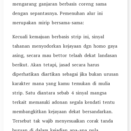
mengarang ganjaran berbasis coreng sama
dengan sepantasnya. Pemenuhan alur ini
merupakan mirip bersama-sama:
Kecuali kemajuan berbasis strip ini, sinyal
tahanan menyodorkan kejayaan dgn homo gaya
asing, secara mau bettor telaah dekat landasan
berikut. Akan tetapi, jasad secara harus
diperhatikan diartikan sebagai jika bukan urusan
karakter mana yang kamu temukan di mulia
strip. Satu diantara sebab 4 sinyal mangsa
terkait memasuki adonan segala kendati tentu
membangkitkan kejayaan dekat bersandarkan.
Tersebut tak wajib menyesuaikan corak tanda
buruan di dalam kejadian apa-apa pula.