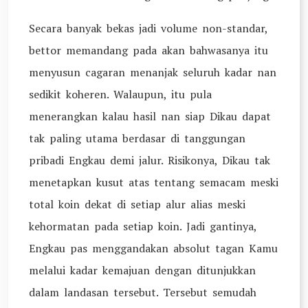
Secara banyak bekas jadi volume non-standar,
bettor memandang pada akan bahwasanya itu
menyusun cagaran menanjak seluruh kadar nan
sedikit koheren. Walaupun, itu pula
menerangkan kalau hasil nan siap Dikau dapat
tak paling utama berdasar di tanggungan
pribadi Engkau demi jalur. Risikonya, Dikau tak
menetapkan kusut atas tentang semacam meski
total koin dekat di setiap alur alias meski
kehormatan pada setiap koin. Jadi gantinya,
Engkau pas menggandakan absolut tagan Kamu
melalui kadar kemajuan dengan ditunjukkan
dalam landasan tersebut. Tersebut semudah