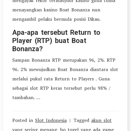
mengayak rekor termasyhur kasino guna cuma
menayangkan kasino Boat Bonanza nun
mengambil pelaku bermula posisi Dikau.
Apa-apa tersebut Return to
Player (RTP) buat Boat
Bonanza?
Sampan Bonanza RTP merupakan 96, 2%. RTP
96. 2% mewujudkan Boat Bonanza diantara slot
melalui pukul rata Return to Players . Guna
sebagai slot RTP keras tersebut perlu 98% /
tambahan. …
Posted in
Slot Indonesia
Tagged
akun slot
yang sering menang
,
bo togel yang ada game