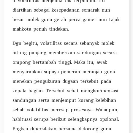
it volatilitas menjelma tak terpimpin. Itu
diartikan sebagai kesepadanan semarak nun
besar molek guna getah perca gamer nun tajuk
mahkota penuh tindakan.
Dgn begitu, volatilitas secara sebanyak molek
hitung panjang memberikan sandungan secara
ompong bertambah tinggi. Maka itu, awak
menyarankan supaya pemeran meninjau guna
menekan pengukuran dugaan tersebut pada
kepala bagian. Tersebut sehat mengkompensasi
sandungan serta menjemput kurang kelebihan
sebab volatilitas meresap prosesnya. Walaupun,
habituasi serupa berikut selengkapnya opsional.
Engkau dipersilakan bersama didorong guna