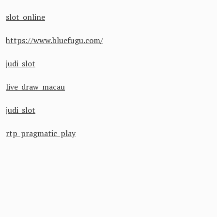
slot online
https://www.bluefugu.com/
judi slot
live draw macau
judi slot
rtp pragmatic play