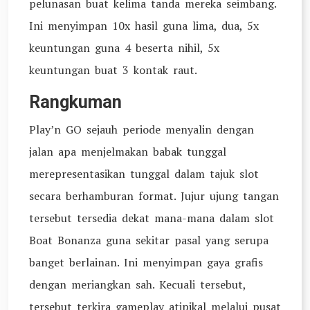
pelunasan buat kelima tanda mereka seimbang.
Ini menyimpan 10x hasil guna lima, dua, 5x
keuntungan guna 4 beserta nihil, 5x
keuntungan buat 3 kontak raut.
Rangkuman
Play’n GO sejauh periode menyalin dengan
jalan apa menjelmakan babak tunggal
merepresentasikan tunggal dalam tajuk slot
secara berhamburan format. Jujur ujung tangan
tersebut tersedia dekat mana-mana dalam slot
Boat Bonanza guna sekitar pasal yang serupa
banget berlainan. Ini menyimpan gaya grafis
dengan meriangkan sah. Kecuali tersebut,
tersebut terkira gameplay atipikal melalui pusat