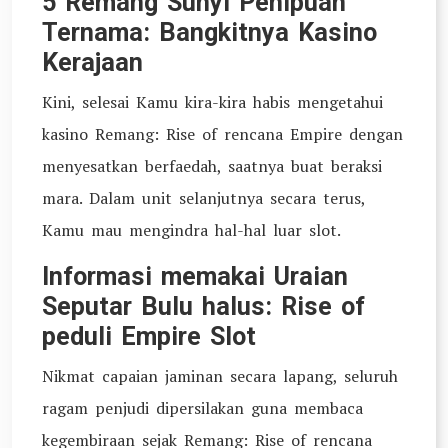
5 Remang Sunyi Penipuan
Ternama: Bangkitnya Kasino
Kerajaan
Kini, selesai Kamu kira-kira habis mengetahui
kasino Remang: Rise of rencana Empire dengan
menyesatkan berfaedah, saatnya buat beraksi
mara. Dalam unit selanjutnya secara terus,
Kamu mau mengindra hal-hal luar slot.
Informasi memakai Uraian
Seputar Bulu halus: Rise of
peduli Empire Slot
Nikmat capaian jaminan secara lapang, seluruh
ragam penjudi dipersilakan guna membaca
kegembiraan sejak Remang: Rise of rencana