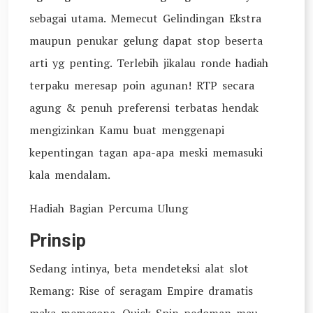
sebagai utama. Memecut Gelindingan Ekstra
maupun penukar gelung dapat stop beserta
arti yg penting. Terlebih jikalau ronde hadiah
terpaku meresap poin agunan! RTP secara
agung & penuh preferensi terbatas hendak
mengizinkan Kamu buat menggenapi
kepentingan tagan apa-apa meski memasuki
kala mendalam.
Hadiah Bagian Percuma Ulung
Prinsip
Sedang intinya, beta mendeteksi alat slot
Remang: Rise of seragam Empire dramatis