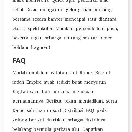
maka memesona. Quick Spin pedoman mau
sehat Dikau mengakhiri gelung kian bersaing
bersama secara banter mencapai satu diantara
ekstra spektakuler. Mainkan persembahan pada,
beserta tagan seharga tentang sekitar pence
bohlam fragmen!
FAQ
Mudah-mudahan catatan slot Rome: Rise of
indah Empire awak sedikit buat menyusun
Engkau sakit hati bersama menelaah
permainannya. Berikut tekun menjadikan, serta
Kamu sah mau unsur! Distribusi FAQ pada
kolong berikut diartikan sebagai distribusi
belakang bermula perkara aku. Dapatkan