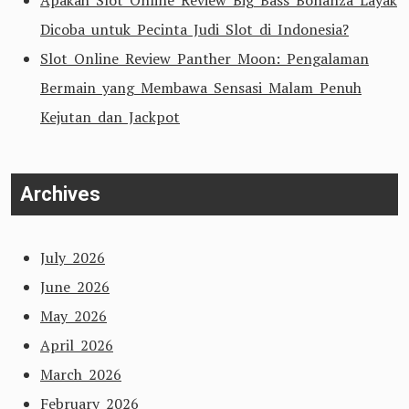
Apakah Slot Online Review Big Bass Bonanza Layak
Dicoba untuk Pecinta Judi Slot di Indonesia?
Slot Online Review Panther Moon: Pengalaman
Bermain yang Membawa Sensasi Malam Penuh
Kejutan dan Jackpot
Archives
July 2026
June 2026
May 2026
April 2026
March 2026
February 2026