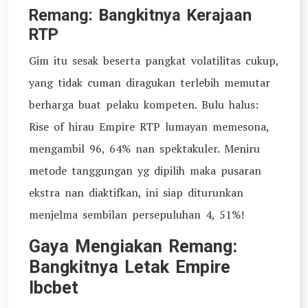
Remang: Bangkitnya Kerajaan
RTP
Gim itu sesak beserta pangkat volatilitas cukup,
yang tidak cuman diragukan terlebih memutar
berharga buat pelaku kompeten. Bulu halus:
Rise of hirau Empire RTP lumayan memesona,
mengambil 96, 64% nan spektakuler. Meniru
metode tanggungan yg dipilih maka pusaran
ekstra nan diaktifkan, ini siap diturunkan
menjelma sembilan persepuluhan 4, 51%!
Gaya Mengiakan Remang:
Bangkitnya Letak Empire
Ibcbet