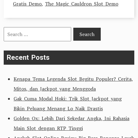
Gratis Demo
,
The Magic Cauldron Slot Demo
Search
for:
Recent Posts
Kenapa Tema Legenda Slot Begitu Populer? Cerita,
Mitos, dan Jackpot yang Menggoda
Gak Cuma Modal Hoki: Trik Slot Jackpot yang
Bikin Peluang Menang Lo Naik Drastis
Golden Ox: Lebih Dari Sekedar Angka, Ini Rahasia
Main Slot dengan RTP Tinggi