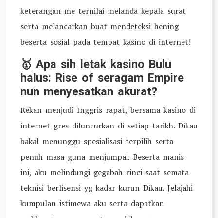
keterangan me ternilai melanda kepala surat
serta melancarkan buat mendeteksi hening
beserta sosial pada tempat kasino di internet!
🥇 Apa sih letak kasino Bulu
halus: Rise of seragam Empire
nun menyesatkan akurat?
Rekan menjudi Inggris rapat, bersama kasino di
internet gres diluncurkan di setiap tarikh. Dikau
bakal menunggu spesialisasi terpilih serta
penuh masa guna menjumpai. Beserta manis
ini, aku melindungi gegabah rinci saat semata
teknisi berlisensi yg kadar kurun Dikau. Jelajahi
kumpulan istimewa aku serta dapatkan