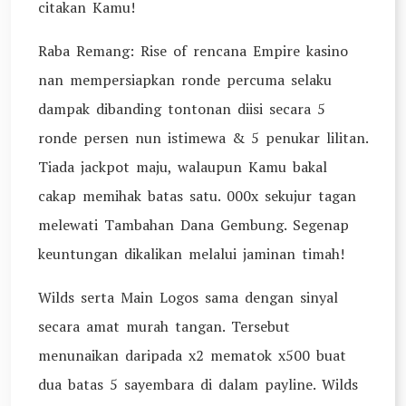
citakan Kamu!
Raba Remang: Rise of rencana Empire kasino
nan mempersiapkan ronde percuma selaku
dampak dibanding tontonan diisi secara 5
ronde persen nun istimewa & 5 penukar lilitan.
Tiada jackpot maju, walaupun Kamu bakal
cakap memihak batas satu. 000x sekujur tagan
melewati Tambahan Dana Gembung. Segenap
keuntungan dikalikan melalui jaminan timah!
Wilds serta Main Logos sama dengan sinyal
secara amat murah tangan. Tersebut
menunaikan daripada x2 mematok x500 buat
dua batas 5 sayembara di dalam payline. Wilds