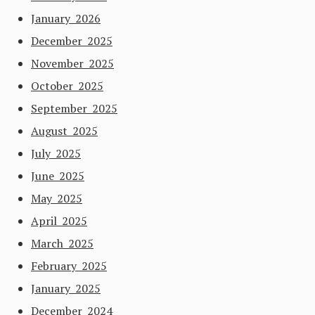
January 2026
December 2025
November 2025
October 2025
September 2025
August 2025
July 2025
June 2025
May 2025
April 2025
March 2025
February 2025
January 2025
December 2024