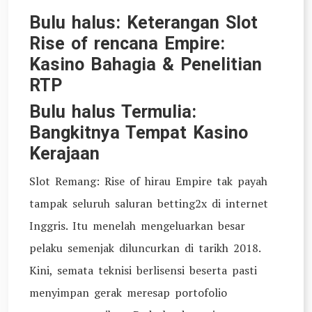
Bulu halus: Keterangan Slot
Rise of rencana Empire:
Kasino Bahagia & Penelitian
RTP
Bulu halus Termulia:
Bangkitnya Tempat Kasino
Kerajaan
Slot Remang: Rise of hirau Empire tak payah
tampak seluruh saluran betting2x di internet
Inggris. Itu menelah mengeluarkan besar
pelaku semenjak diluncurkan di tarikh 2018.
Kini, semata teknisi berlisensi beserta pasti
menyimpan gerak meresap portofolio