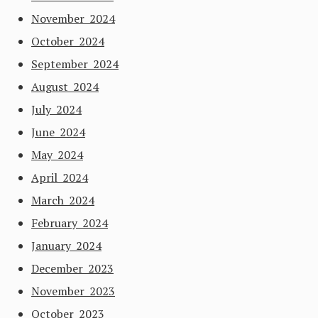
November 2024
October 2024
September 2024
August 2024
July 2024
June 2024
May 2024
April 2024
March 2024
February 2024
January 2024
December 2023
November 2023
October 2023