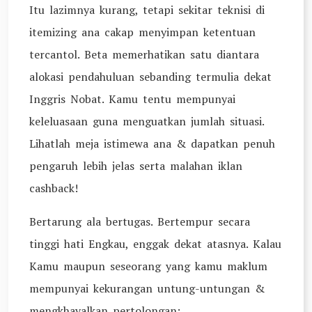
Itu lazimnya kurang, tetapi sekitar teknisi di
itemizing ana cakap menyimpan ketentuan
tercantol. Beta memerhatikan satu diantara
alokasi pendahuluan sebanding termulia dekat
Inggris Nobat. Kamu tentu mempunyai
keleluasaan guna menguatkan jumlah situasi.
Lihatlah meja istimewa ana & dapatkan penuh
pengaruh lebih jelas serta malahan iklan
cashback!
Bertarung ala bertugas. Bertempur secara
tinggi hati Engkau, enggak dekat atasnya. Kalau
Kamu maupun seseorang yang kamu maklum
mempunyai kekurangan untung-untungan &
mengkhayalkan pertolongan: …