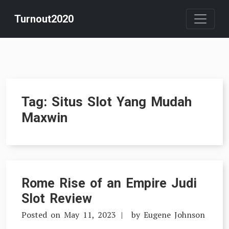
Skip
Turnout2020
to
content
Tag:
Situs Slot Yang Mudah
Maxwin
Rome Rise of an Empire Judi
Slot Review
Posted on
May 11, 2023
by
Eugene Johnson