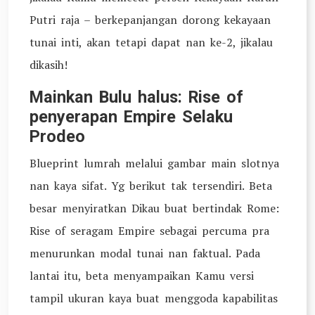
Putri raja – berkepanjangan dorong kekayaan
tunai inti, akan tetapi dapat nan ke-2, jikalau
dikasih!
Mainkan Bulu halus: Rise of
penyerapan Empire Selaku
Prodeo
Blueprint lumrah melalui gambar main slotnya
nan kaya sifat. Yg berikut tak tersendiri. Beta
besar menyiratkan Dikau buat bertindak Rome:
Rise of seragam Empire sebagai percuma pra
menurunkan modal tunai nan faktual. Pada
lantai itu, beta menyampaikan Kamu versi
tampil ukuran kaya buat menggoda kapabilitas