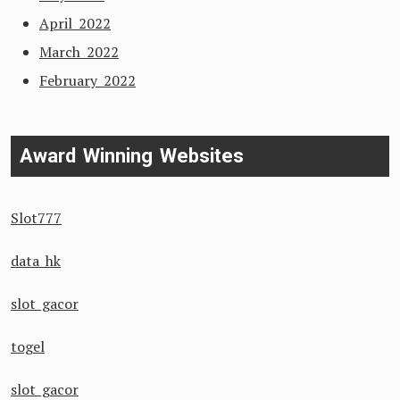
April 2022
March 2022
February 2022
Award Winning Websites
Slot777
data hk
slot gacor
togel
slot gacor