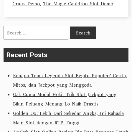
Gratis Demo
,
The Magic Cauldron Slot Demo
Search
for:
Recent Posts
Kenapa Tema Legenda Slot Begitu Populer? Cerita,
Mitos, dan Jackpot yang Menggoda
Gak Cuma Modal Hoki: Trik Slot Jackpot yang
Bikin Peluang Menang Lo Naik Drastis
Golden Ox: Lebih Dari Sekedar Angka, Ini Rahasia
Main Slot dengan RTP Tinggi