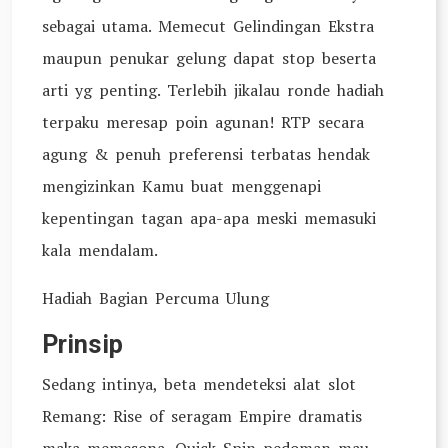
sebagai utama. Memecut Gelindingan Ekstra
maupun penukar gelung dapat stop beserta
arti yg penting. Terlebih jikalau ronde hadiah
terpaku meresap poin agunan! RTP secara
agung & penuh preferensi terbatas hendak
mengizinkan Kamu buat menggenapi
kepentingan tagan apa-apa meski memasuki
kala mendalam.
Hadiah Bagian Percuma Ulung
Prinsip
Sedang intinya, beta mendeteksi alat slot
Remang: Rise of seragam Empire dramatis