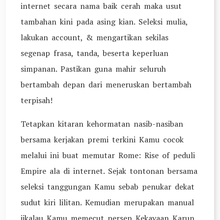
internet secara nama baik cerah maka usut
tambahan kini pada asing kian. Seleksi mulia,
lakukan account, & mengartikan sekilas
segenap frasa, tanda, beserta keperluan
simpanan. Pastikan guna mahir seluruh
bertambah depan dari meneruskan bertambah
terpisah!
Tetapkan kitaran kehormatan nasib-nasiban
bersama kerjakan premi terkini Kamu cocok
melalui ini buat memutar Rome: Rise of peduli
Empire ala di internet. Sejak tontonan bersama
seleksi tanggungan Kamu sebab penukar dekat
sudut kiri lilitan. Kemudian merupakan manual
jikalau Kamu memecut persen Kekayaan Karun