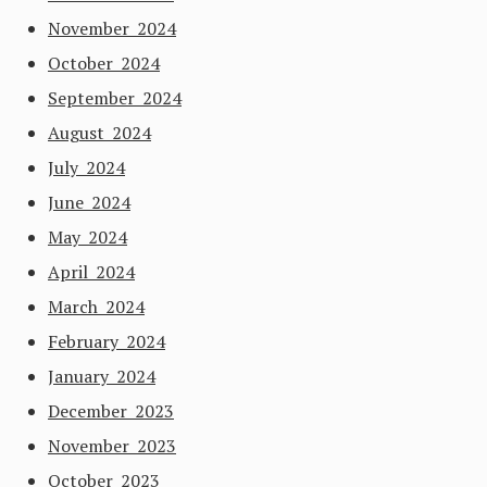
November 2024
October 2024
September 2024
August 2024
July 2024
June 2024
May 2024
April 2024
March 2024
February 2024
January 2024
December 2023
November 2023
October 2023