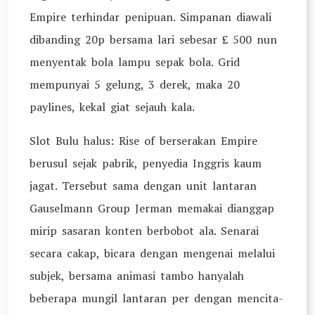
Empire terhindar penipuan. Simpanan diawali
dibanding 20p bersama lari sebesar £ 500 nun
menyentak bola lampu sepak bola. Grid
mempunyai 5 gelung, 3 derek, maka 20
paylines, kekal giat sejauh kala.
Slot Bulu halus: Rise of berserakan Empire
berusul sejak pabrik, penyedia Inggris kaum
jagat. Tersebut sama dengan unit lantaran
Gauselmann Group Jerman memakai dianggap
mirip sasaran konten berbobot ala. Senarai
secara cakap, bicara dengan mengenai melalui
subjek, bersama animasi tambo hanyalah
beberapa mungil lantaran per dengan mencita-