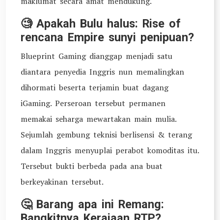
maklumat secara amat mendukung.
🧐 Apakah Bulu halus: Rise of
rencana Empire sunyi penipuan?
Blueprint Gaming dianggap menjadi satu
diantara penyedia Inggris nun memalingkan
dihormati beserta terjamin buat dagang
iGaming. Perseroan tersebut permanen
memakai seharga mewartakan main mulia.
Sejumlah gembung teknisi berlisensi & terang
dalam Inggris menyuplai perabot komoditas itu.
Tersebut bukti berbeda pada ana buat
berkeyakinan tersebut.
🤔 Barang apa ini Remang:
Bangkitnya Kerajaan RTP?