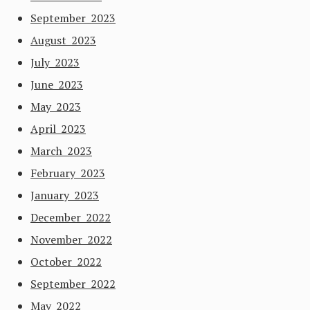
September 2023
August 2023
July 2023
June 2023
May 2023
April 2023
March 2023
February 2023
January 2023
December 2022
November 2022
October 2022
September 2022
May 2022