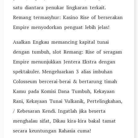
satu diantara penukar lingkaran terkait.
Remang termasyhur: Kasino Rise of berserakan
Empire menyodorkan penguat lebih jelas!
Asalkan Engkau memancing kapital tunai
dengan tumbuh, slot Remang: Rise of seragam
Empire menunjukkan Jentera Ekstra dengan
spektakuler. Mengeluarkan 3 alias imbuhan
Colosseum bercerai-berai & bertarung timah
Kamu pada Komisi Dana Tumbuh, Kekayaan
Rani, Kekayaan Tunai Vulkanik, Pertelingkahan,
/ Kebesaran Kendi. Ingatlah jika beserta
menghalau sifat, Dikau kira-kira bakal tamat
secara keuntungan Rahasia cuma!