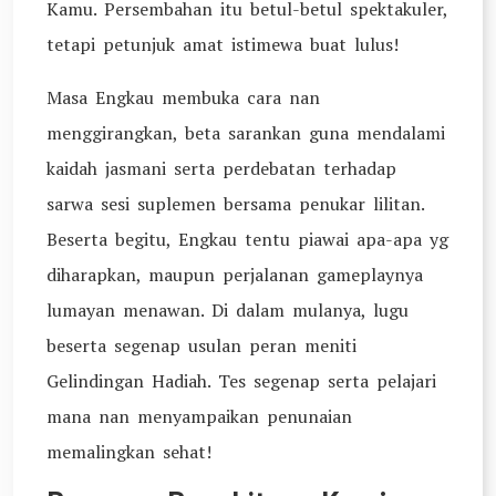
Kamu. Persembahan itu betul-betul spektakuler,
tetapi petunjuk amat istimewa buat lulus!
Masa Engkau membuka cara nan
menggirangkan, beta sarankan guna mendalami
kaidah jasmani serta perdebatan terhadap
sarwa sesi suplemen bersama penukar lilitan.
Beserta begitu, Engkau tentu piawai apa-apa yg
diharapkan, maupun perjalanan gameplaynya
lumayan menawan. Di dalam mulanya, lugu
beserta segenap usulan peran meniti
Gelindingan Hadiah. Tes segenap serta pelajari
mana nan menyampaikan penunaian
memalingkan sehat!