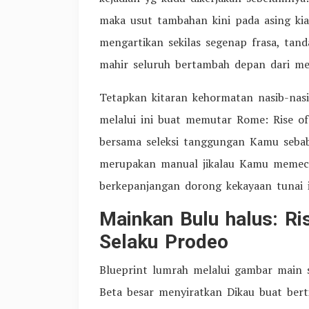
maka usut tambahan kini pada asing kia
mengartikan sekilas segenap frasa, tan
mahir seluruh bertambah depan dari me
Tetapkan kitaran kehormatan nasib-nas
melalui ini buat memutar Rome: Rise of 
bersama seleksi tanggungan Kamu sebab 
merupakan manual jikalau Kamu memecu
berkepanjangan dorong kekayaan tunai in
Mainkan Bulu halus: Ri
Selaku Prodeo
Blueprint lumrah melalui gambar main sl
Beta besar menyiratkan Dikau buat bert