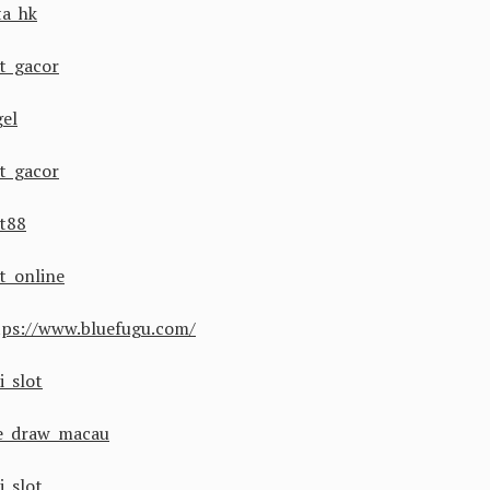
ta hk
ot gacor
gel
ot gacor
ot88
ot online
tps://www.bluefugu.com/
i slot
ve draw macau
i slot