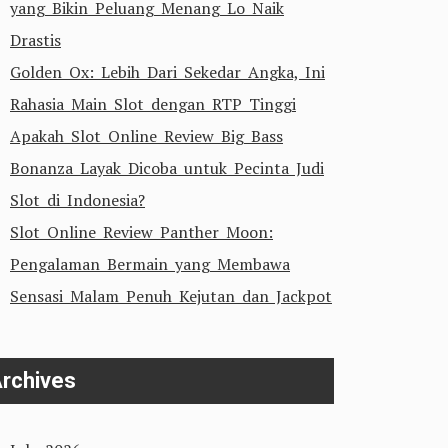
yang Bikin Peluang Menang Lo Naik
Drastis
Golden Ox: Lebih Dari Sekedar Angka, Ini
Rahasia Main Slot dengan RTP Tinggi
Apakah Slot Online Review Big Bass
Bonanza Layak Dicoba untuk Pecinta Judi
Slot di Indonesia?
Slot Online Review Panther Moon:
Pengalaman Bermain yang Membawa
Sensasi Malam Penuh Kejutan dan Jackpot
rchives