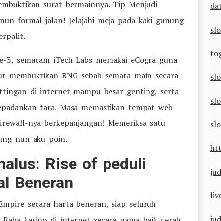
embuktikan surat bermainnya. Tip Menjudi
da
nun formal jalan! Jelajahi meja pada kaki gunung
sl
rpalit.
to
 ke-3, semacam iTech Labs memakai eCogra guna
ikut membuktikan RNG sebab semata main secara
sl
ttingan di internet mampu besar genting, serta
sl
epadankan tara. Masa memastikan tempat web
firewall-nya berkepanjangan! Memeriksa satu
sl
rung nun aku poin.
ht
alus: Rise of peduli
jud
al Beneran
li
mpire secara harta beneran, siap seluruh
jud
 Raba kasino di internet secara nama baik cerah