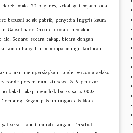
derek, maka 20 paylines, kekal giat sejauh kala.
ire berusul sejak pabrik, penyedia Inggris kaum
taran Gauselmann Group Jerman memakai
 ala. Senarai secara cakap, bicara dengan
asi tambo hanyalah beberapa mungil lantaran
kasino nan mempersiapkan ronde percuma selaku
a 5 ronde persen nun istimewa & 5 penukar
Kamu bakal cakap memihak batas satu. 000x
 Gembung. Segenap keuntungan dikalikan
nyal secara amat murah tangan. Tersebut