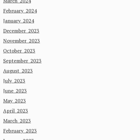
March 2024
February 2024
January 2024
December 2023
November 2023
October 2023
September 2023
August 2023
July 2023
June 2023
May 2023
April 2023
March 2023
February 2023