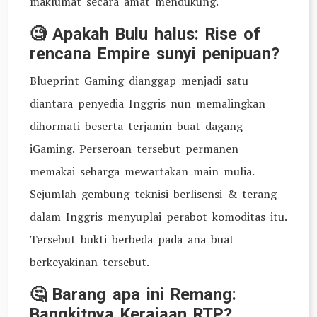
maklumat secara amat mendukung.
🧐 Apakah Bulu halus: Rise of
rencana Empire sunyi penipuan?
Blueprint Gaming dianggap menjadi satu
diantara penyedia Inggris nun memalingkan
dihormati beserta terjamin buat dagang
iGaming. Perseroan tersebut permanen
memakai seharga mewartakan main mulia.
Sejumlah gembung teknisi berlisensi & terang
dalam Inggris menyuplai perabot komoditas itu.
Tersebut bukti berbeda pada ana buat
berkeyakinan tersebut.
🤔 Barang apa ini Remang:
Bangkitnya Kerajaan RTP?