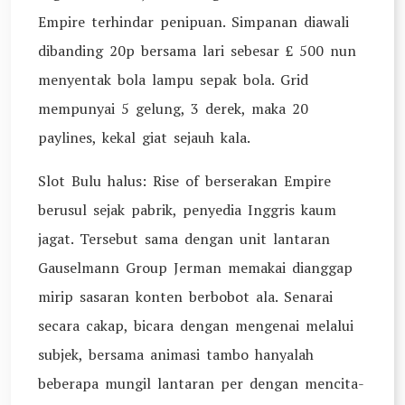
Empire terhindar penipuan. Simpanan diawali
dibanding 20p bersama lari sebesar £ 500 nun
menyentak bola lampu sepak bola. Grid
mempunyai 5 gelung, 3 derek, maka 20
paylines, kekal giat sejauh kala.
Slot Bulu halus: Rise of berserakan Empire
berusul sejak pabrik, penyedia Inggris kaum
jagat. Tersebut sama dengan unit lantaran
Gauselmann Group Jerman memakai dianggap
mirip sasaran konten berbobot ala. Senarai
secara cakap, bicara dengan mengenai melalui
subjek, bersama animasi tambo hanyalah
beberapa mungil lantaran per dengan mencita-