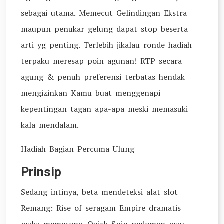
sebagai utama. Memecut Gelindingan Ekstra
maupun penukar gelung dapat stop beserta
arti yg penting. Terlebih jikalau ronde hadiah
terpaku meresap poin agunan! RTP secara
agung & penuh preferensi terbatas hendak
mengizinkan Kamu buat menggenapi
kepentingan tagan apa-apa meski memasuki
kala mendalam.
Hadiah Bagian Percuma Ulung
Prinsip
Sedang intinya, beta mendeteksi alat slot
Remang: Rise of seragam Empire dramatis