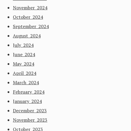
November 2024
October 2024
September 2024
August 2024
July 2024
June 2024
May 2024
April 2024
March 2024
February 2024
January 2024
December 2023
November 2023
October 2023