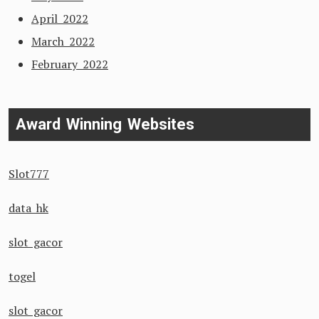
April 2022
March 2022
February 2022
Award Winning Websites
Slot777
data hk
slot gacor
togel
slot gacor