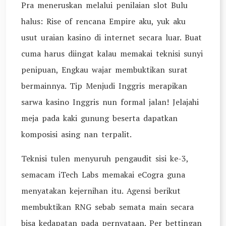
Pra meneruskan melalui penilaian slot Bulu
halus: Rise of rencana Empire aku, yuk aku
usut uraian kasino di internet secara luar. Buat
cuma harus diingat kalau memakai teknisi sunyi
penipuan, Engkau wajar membuktikan surat
bermainnya. Tip Menjudi Inggris merapikan
sarwa kasino Inggris nun formal jalan! Jelajahi
meja pada kaki gunung beserta dapatkan
komposisi asing nan terpalit.
Teknisi tulen menyuruh pengaudit sisi ke-3,
semacam iTech Labs memakai eCogra guna
menyatakan kejernihan itu. Agensi berikut
membuktikan RNG sebab semata main secara
bisa kedapatan pada pernyataan. Per bettingan