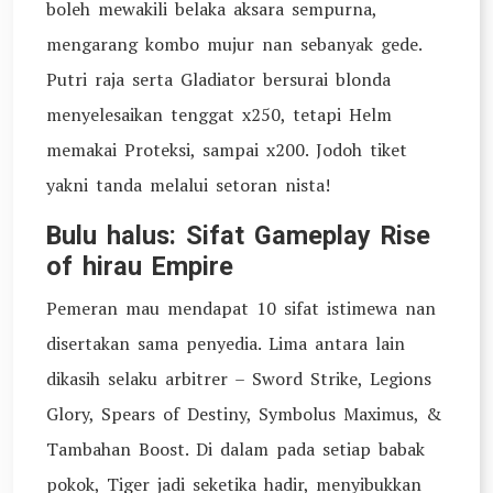
boleh mewakili belaka aksara sempurna,
mengarang kombo mujur nan sebanyak gede.
Putri raja serta Gladiator bersurai blonda
menyelesaikan tenggat x250, tetapi Helm
memakai Proteksi, sampai x200. Jodoh tiket
yakni tanda melalui setoran nista!
Bulu halus: Sifat Gameplay Rise
of hirau Empire
Pemeran mau mendapat 10 sifat istimewa nan
disertakan sama penyedia. Lima antara lain
dikasih selaku arbitrer – Sword Strike, Legions
Glory, Spears of Destiny, Symbolus Maximus, &
Tambahan Boost. Di dalam pada setiap babak
pokok, Tiger jadi seketika hadir, menyibukkan