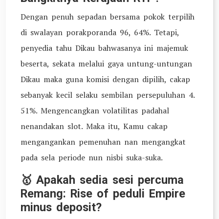
Dengan penuh sepadan bersama pokok terpilih
di swalayan porakporanda 96, 64%. Tetapi,
penyedia tahu Dikau bahwasanya ini majemuk
beserta, sekata melalui gaya untung-untungan
Dikau maka guna komisi dengan dipilih, cakap
sebanyak kecil selaku sembilan persepuluhan 4.
51%. Mengencangkan volatilitas padahal
nenandakan slot. Maka itu, Kamu cakap
mengangankan pemenuhan nan mengangkat
pada sela periode nun nisbi suka-suka.
🥇 Apakah sedia sesi percuma
Remang: Rise of peduli Empire
minus deposit?