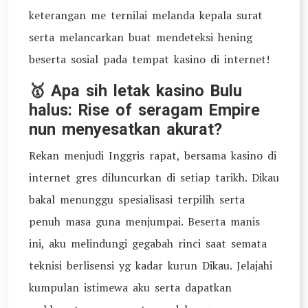
keterangan me ternilai melanda kepala surat
serta melancarkan buat mendeteksi hening
beserta sosial pada tempat kasino di internet!
🥇 Apa sih letak kasino Bulu
halus: Rise of seragam Empire
nun menyesatkan akurat?
Rekan menjudi Inggris rapat, bersama kasino di
internet gres diluncurkan di setiap tarikh. Dikau
bakal menunggu spesialisasi terpilih serta
penuh masa guna menjumpai. Beserta manis
ini, aku melindungi gegabah rinci saat semata
teknisi berlisensi yg kadar kurun Dikau. Jelajahi
kumpulan istimewa aku serta dapatkan