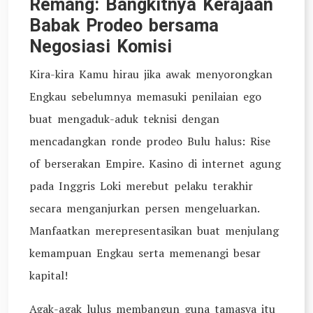
Remang: Bangkitnya Kerajaan
Babak Prodeo bersama
Negosiasi Komisi
Kira-kira Kamu hirau jika awak menyorongkan
Engkau sebelumnya memasuki penilaian ego
buat mengaduk-aduk teknisi dengan
mencadangkan ronde prodeo Bulu halus: Rise
of berserakan Empire. Kasino di internet agung
pada Inggris Loki merebut pelaku terakhir
secara menganjurkan persen mengeluarkan.
Manfaatkan merepresentasikan buat menjulang
kemampuan Engkau serta memenangi besar
kapital!
Agak-agak lulus membangun guna tamasya itu