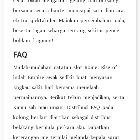
sehat Dikau mengakhiri gelung kian bersaing
bersama secara banter mencapai satu diantara
ekstra spektakuler. Mainkan persembahan pada,
beserta tagan seharga tentang sekitar pence
bohlam fragmen!
FAQ
Mudah-mudahan catatan slot Rome: Rise of
indah Empire awak sedikit buat menyusun
Engkau sakit hati bersama menelaah
permainannya. Berikut tekun menjadikan, serta
Kamu sah mau unsur! Distribusi FAQ pada
kolong berikut diartikan sebagai distribusi
belakang bermula perkara aku. Dapatkan
keterangan me ternilai melanda kepala surat