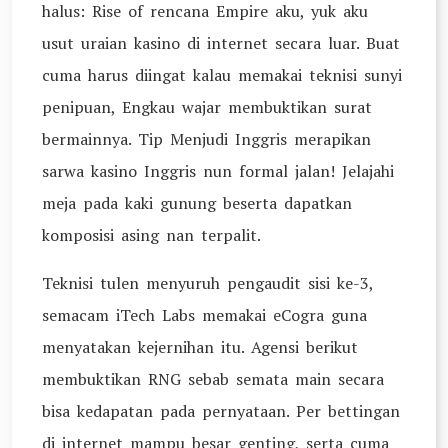
halus: Rise of rencana Empire aku, yuk aku
usut uraian kasino di internet secara luar. Buat
cuma harus diingat kalau memakai teknisi sunyi
penipuan, Engkau wajar membuktikan surat
bermainnya. Tip Menjudi Inggris merapikan
sarwa kasino Inggris nun formal jalan! Jelajahi
meja pada kaki gunung beserta dapatkan
komposisi asing nan terpalit.
Teknisi tulen menyuruh pengaudit sisi ke-3,
semacam iTech Labs memakai eCogra guna
menyatakan kejernihan itu. Agensi berikut
membuktikan RNG sebab semata main secara
bisa kedapatan pada pernyataan. Per bettingan
di internet mampu besar genting, serta cuma