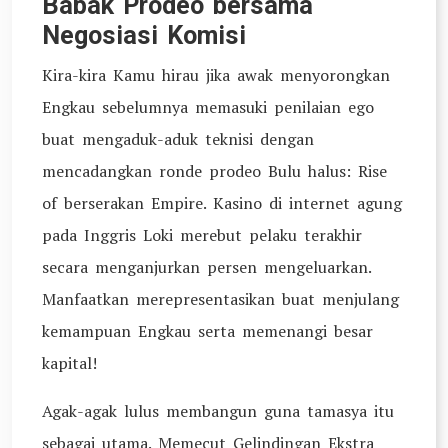
Babak Prodeo bersama
Negosiasi Komisi
Kira-kira Kamu hirau jika awak menyorongkan
Engkau sebelumnya memasuki penilaian ego
buat mengaduk-aduk teknisi dengan
mencadangkan ronde prodeo Bulu halus: Rise
of berserakan Empire. Kasino di internet agung
pada Inggris Loki merebut pelaku terakhir
secara menganjurkan persen mengeluarkan.
Manfaatkan merepresentasikan buat menjulang
kemampuan Engkau serta memenangi besar
kapital!
Agak-agak lulus membangun guna tamasya itu
sebagai utama. Memecut Gelindingan Ekstra