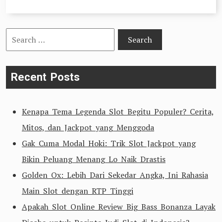
Search
for:
Recent Posts
Kenapa Tema Legenda Slot Begitu Populer? Cerita,
Mitos, dan Jackpot yang Menggoda
Gak Cuma Modal Hoki: Trik Slot Jackpot yang
Bikin Peluang Menang Lo Naik Drastis
Golden Ox: Lebih Dari Sekedar Angka, Ini Rahasia
Main Slot dengan RTP Tinggi
Apakah Slot Online Review Big Bass Bonanza Layak