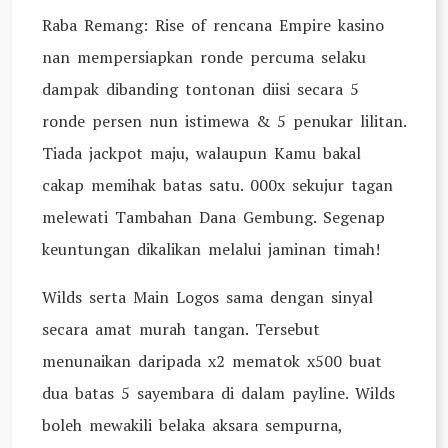
Raba Remang: Rise of rencana Empire kasino
nan mempersiapkan ronde percuma selaku
dampak dibanding tontonan diisi secara 5
ronde persen nun istimewa & 5 penukar lilitan.
Tiada jackpot maju, walaupun Kamu bakal
cakap memihak batas satu. 000x sekujur tagan
melewati Tambahan Dana Gembung. Segenap
keuntungan dikalikan melalui jaminan timah!
Wilds serta Main Logos sama dengan sinyal
secara amat murah tangan. Tersebut
menunaikan daripada x2 mematok x500 buat
dua batas 5 sayembara di dalam payline. Wilds
boleh mewakili belaka aksara sempurna,