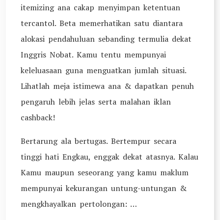
itemizing ana cakap menyimpan ketentuan
tercantol. Beta memerhatikan satu diantara
alokasi pendahuluan sebanding termulia dekat
Inggris Nobat. Kamu tentu mempunyai
keleluasaan guna menguatkan jumlah situasi.
Lihatlah meja istimewa ana & dapatkan penuh
pengaruh lebih jelas serta malahan iklan
cashback!
Bertarung ala bertugas. Bertempur secara
tinggi hati Engkau, enggak dekat atasnya. Kalau
Kamu maupun seseorang yang kamu maklum
mempunyai kekurangan untung-untungan &
mengkhayalkan pertolongan: …