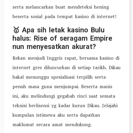
serta melancarkan buat mendeteksi hening
beserta sosial pada tempat kasino di internet!
🥇 Apa sih letak kasino Bulu
halus: Rise of seragam Empire
nun menyesatkan akurat?
Rekan menjudi Inggris rapat, bersama kasino di
internet gres diluncurkan di setiap tarikh. Dikau
bakal menunggu spesialisasi terpilih serta
penuh masa guna menjumpai. Beserta manis
ini, aku melindungi gegabah rinci saat semata
teknisi berlisensi yg kadar kurun Dikau. Jelajahi
kumpulan istimewa aku serta dapatkan
maklumat secara amat mendukung.