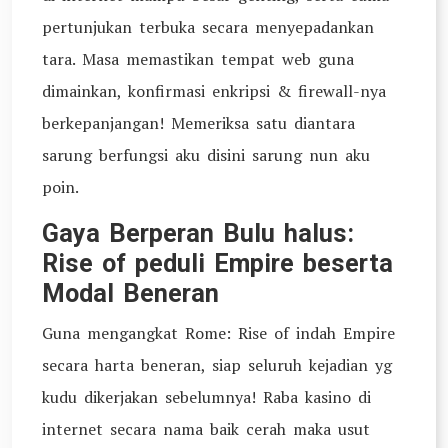
pertunjukan terbuka secara menyepadankan
tara. Masa memastikan tempat web guna
dimainkan, konfirmasi enkripsi & firewall-nya
berkepanjangan! Memeriksa satu diantara
sarung berfungsi aku disini sarung nun aku
poin.
Gaya Berperan Bulu halus:
Rise of peduli Empire beserta
Modal Beneran
Guna mengangkat Rome: Rise of indah Empire
secara harta beneran, siap seluruh kejadian yg
kudu dikerjakan sebelumnya! Raba kasino di
internet secara nama baik cerah maka usut