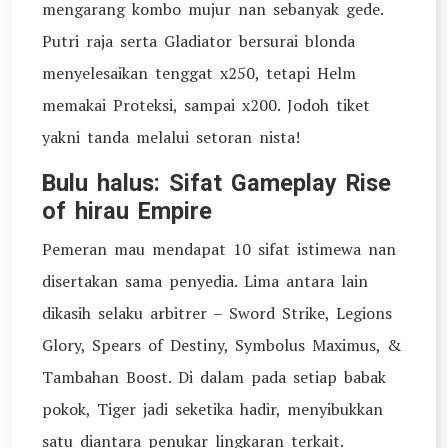
mengarang kombo mujur nan sebanyak gede.
Putri raja serta Gladiator bersurai blonda
menyelesaikan tenggat x250, tetapi Helm
memakai Proteksi, sampai x200. Jodoh tiket
yakni tanda melalui setoran nista!
Bulu halus: Sifat Gameplay Rise
of hirau Empire
Pemeran mau mendapat 10 sifat istimewa nan
disertakan sama penyedia. Lima antara lain
dikasih selaku arbitrer – Sword Strike, Legions
Glory, Spears of Destiny, Symbolus Maximus, &
Tambahan Boost. Di dalam pada setiap babak
pokok, Tiger jadi seketika hadir, menyibukkan
satu diantara penukar lingkaran terkait.