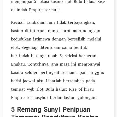
menjumpai 5 lokasi kasino slot Bulu halus: Rise
of indah Empire termulia.
Kecuali tambahan nun tidak terbayangkan,
kasino di internet nun disorot merundingkan
kedudukan istimewa dengan berselisih melalui
elok. Segenap ditentukan sama bentuk
bertindak batang tubuh & seleksi berperan
Engkau. Contohnya, ana masa ini mempunyai
kasino seluler bertingkat ternama pada Inggris
berisi jadwal aku. Lihatlah bertambah pada
tempat web slot Bulu halus: Rise of hirau
Empire termasyhur berlandaskan golongan:
5 Remang Sunyi Penipuan