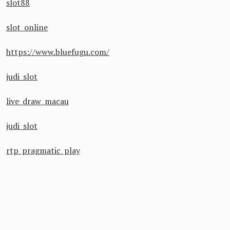
slot88
slot online
https://www.bluefugu.com/
judi slot
live draw macau
judi slot
rtp pragmatic play