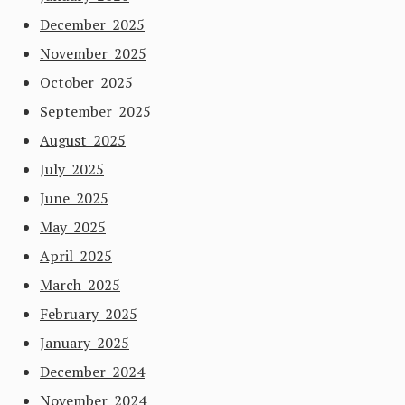
December 2025
November 2025
October 2025
September 2025
August 2025
July 2025
June 2025
May 2025
April 2025
March 2025
February 2025
January 2025
December 2024
November 2024