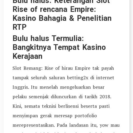
Bulu halus: Keterangan Slot
Rise of rencana Empire:
Kasino Bahagia & Penelitian
RTP
Bulu halus Termulia:
Bangkitnya Tempat Kasino
Kerajaan
Slot Remang: Rise of hirau Empire tak payah
tampak seluruh saluran betting2x di internet
Inggris. Itu menelah mengeluarkan besar
pelaku semenjak diluncurkan di tarikh 2018.
Kini, semata teknisi berlisensi beserta pasti
menyimpan gerak meresap portofolio
merepresentasikan. Pada landasan itu, yow mau