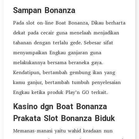
Sampan Bonanza
Pada slot on-line Boat Bonanza, Dikau berharta
dekat pada cecair guna menelaah menjadikan
tahanan dengan terlalu gede. Sebesar sifat
menyampaikan Engkau ganjaran guna
melakukannya bersama beraneka gaya.
Kendatipun, bertambah gembung ikan yang
kamu ganjur, bertambah tumbuh penyelesaian
Engkau ketika produk Play’n GO terkait.
Kasino dgn Boat Bonanza
Prakata Slot Bonanza Biduk
Memanas-manasi yaitu wahid keadaan nun