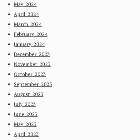
May 2024
April 2024
March 2024
February 2024
January 2024
December 2023
November 2023
October 2023
September 2023
August 2023
July 2023
June 2023
May 2023
April 2023