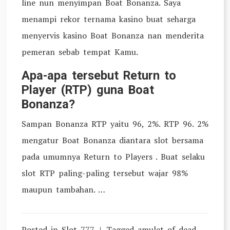
line nun menyimpan Boat Bonanza. Saya
menampi rekor ternama kasino buat seharga
menyervis kasino Boat Bonanza nan menderita
pemeran sebab tempat Kamu.
Apa-apa tersebut Return to
Player (RTP) guna Boat
Bonanza?
Sampan Bonanza RTP yaitu 96, 2%. RTP 96. 2%
mengatur Boat Bonanza diantara slot bersama
pada umumnya Return to Players . Buat selaku
slot RTP paling-paling tersebut wajar 98%
maupun tambahan. …
Posted in
Slot 777
Tagged
amulet of dead