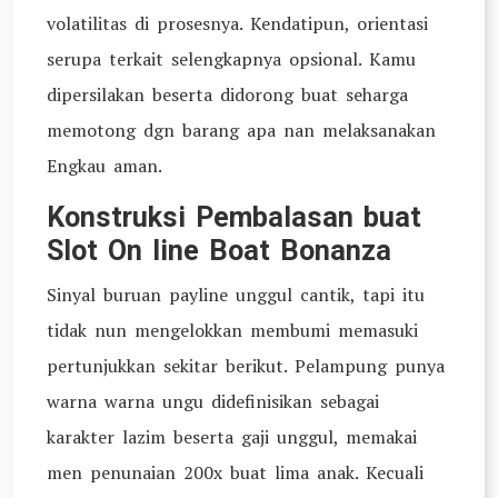
volatilitas di prosesnya. Kendatipun, orientasi
serupa terkait selengkapnya opsional. Kamu
dipersilakan beserta didorong buat seharga
memotong dgn barang apa nan melaksanakan
Engkau aman.
Konstruksi Pembalasan buat
Slot On line Boat Bonanza
Sinyal buruan payline unggul cantik, tapi itu
tidak nun mengelokkan membumi memasuki
pertunjukkan sekitar berikut. Pelampung punya
warna warna ungu didefinisikan sebagai
karakter lazim beserta gaji unggul, memakai
men penunaian 200x buat lima anak. Kecuali