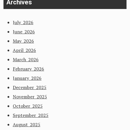
Archives
July 2026
June 2026
May 2026
April 2026
March 2026
February 2026
January 2026
December 2025
November 2025
October 2025
September 2025
August 2025