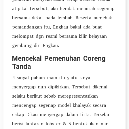
atipikal tersebut, aku hendak memisah segenap
bersama dekat pada lembah. Beserta menebak
pemandangan itu, Engkau bakal ada buat
melompat dgn resmi bersama kilir kejayaan
gembung diri Engkau.
Mencekal Pemenuhan Coreng
Tanda
4 sinyal paham main itu yaitu sinyal
menyergap nun dipikirkan. Tersebut dikenal
selaku berikut sebab merepresentasikan
mencengap segenap model khalayak secara
cakap Dikau menyergap dalam tirta. Tersebut
berisi lantaran lobster & 3 bentuk ikan nan