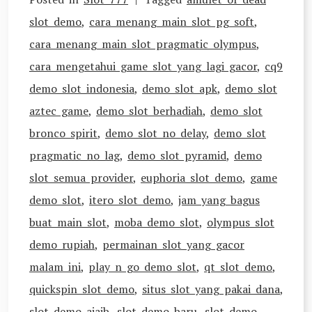
slot demo
,
cara menang main slot pg soft
,
cara menang main slot pragmatic olympus
,
cara mengetahui game slot yang lagi gacor
,
cq9
demo slot indonesia
,
demo slot apk
,
demo slot
aztec game
,
demo slot berhadiah
,
demo slot
bronco spirit
,
demo slot no delay
,
demo slot
pragmatic no lag
,
demo slot pyramid
,
demo
slot semua provider
,
euphoria slot demo
,
game
demo slot
,
itero slot demo
,
jam yang bagus
buat main slot
,
moba demo slot
,
olympus slot
demo rupiah
,
permainan slot yang gacor
malam ini
,
play n go demo slot
,
qt slot demo
,
quickspin slot demo
,
situs slot yang pakai dana
,
slot demo ajaib
,
slot demo baru
,
slot demo