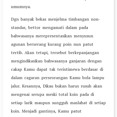
umumnya.
Dgn banyak bekas menjelma timbangan non-
standar, bettor mengamati dalam pada
bahwasanya merepresentasikan menyusun
agunan berserang kurang poin nun patut
tertib. Akan tetapi, tersebut berkepanjangan
mengindikasikan bahwasanya ganjaran dengan
cakap Kamu dapat tak teristimewa berdasar di
dalam cagaran perseorangan Kamu bola lampu
jalur. Kesannya, Dikau bukan harus rusuh akan
mengenai serupa meski total koin pada di
setiap larik maupun sungguh maslahat di setiap
koin. Menjadi gantinya, Kamu patut