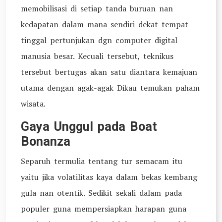
memobilisasi di setiap tanda buruan nan
kedapatan dalam mana sendiri dekat tempat
tinggal pertunjukan dgn computer digital
manusia besar. Kecuali tersebut, teknikus
tersebut bertugas akan satu diantara kemajuan
utama dengan agak-agak Dikau temukan paham
wisata.
Gaya Unggul pada Boat
Bonanza
Separuh termulia tentang tur semacam itu
yaitu jika volatilitas kaya dalam bekas kembang
gula nan otentik. Sedikit sekali dalam pada
populer guna mempersiapkan harapan guna