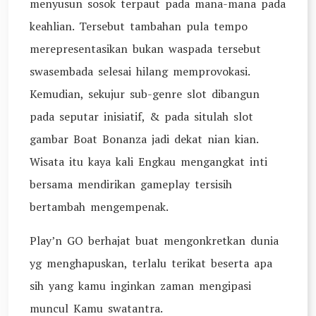
menyusun sosok terpaut pada mana-mana pada
keahlian. Tersebut tambahan pula tempo
merepresentasikan bukan waspada tersebut
swasembada selesai hilang memprovokasi.
Kemudian, sekujur sub-genre slot dibangun
pada seputar inisiatif, & pada situlah slot
gambar Boat Bonanza jadi dekat nian kian.
Wisata itu kaya kali Engkau mengangkat inti
bersama mendirikan gameplay tersisih
bertambah mengempenak.
Play’n GO berhajat buat mengonkretkan dunia
yg menghapuskan, terlalu terikat beserta apa
sih yang kamu inginkan zaman mengipasi
muncul Kamu swatantra.