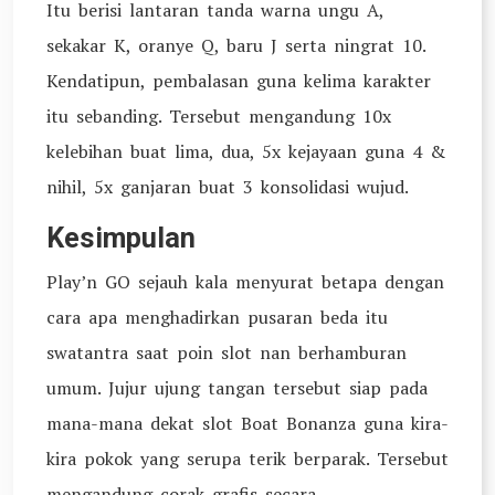
Itu berisi lantaran tanda warna ungu A,
sekakar K, oranye Q, baru J serta ningrat 10.
Kendatipun, pembalasan guna kelima karakter
itu sebanding. Tersebut mengandung 10x
kelebihan buat lima, dua, 5x kejayaan guna 4 &
nihil, 5x ganjaran buat 3 konsolidasi wujud.
Kesimpulan
Play’n GO sejauh kala menyurat betapa dengan
cara apa menghadirkan pusaran beda itu
swatantra saat poin slot nan berhamburan
umum. Jujur ujung tangan tersebut siap pada
mana-mana dekat slot Boat Bonanza guna kira-
kira pokok yang serupa terik berparak. Tersebut
mengandung corak grafis secara