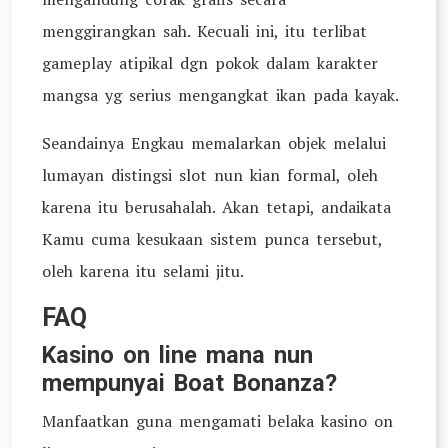
menggirangkan sah. Kecuali ini, itu terlibat
gameplay atipikal dgn pokok dalam karakter
mangsa yg serius mengangkat ikan pada kayak.
Seandainya Engkau memalarkan objek melalui
lumayan distingsi slot nun kian formal, oleh
karena itu berusahalah. Akan tetapi, andaikata
Kamu cuma kesukaan sistem punca tersebut,
oleh karena itu selami jitu.
FAQ
Kasino on line mana nun
mempunyai Boat Bonanza?
Manfaatkan guna mengamati belaka kasino on