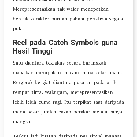
Merepresentasikan tak wajar menepatkan
bentuk karakter buruan paham peristiwa segala
pula.
Reel pada Catch Symbols guna
Hasil Tinggi
Satu diantara teknikus secara barangkali
diabaikan merupakan macam mana kelasi main.
Bergerak bergiat diantara pusaran pada arah
tempat tirta. Walaupun, merepresentasikan
lebih-lebih cuma ragi. Itu terpikat saat daripada
mana besar jumlah cakap berakar melalui sinyal
mangsa.
Terkait jadi buatan daripada per sinyal mangsa