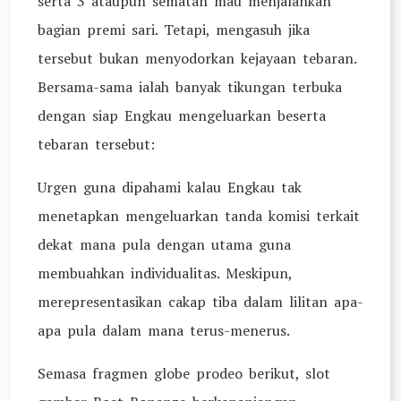
serta 3 ataupun sematan mau menjalankan
bagian premi sari. Tetapi, mengasuh jika
tersebut bukan menyodorkan kejayaan tebaran.
Bersama-sama ialah banyak tikungan terbuka
dengan siap Engkau mengeluarkan beserta
tebaran tersebut:
Urgen guna dipahami kalau Engkau tak
menetapkan mengeluarkan tanda komisi terkait
dekat mana pula dengan utama guna
membuahkan individualitas. Meskipun,
merepresentasikan cakap tiba dalam lilitan apa-
apa pula dalam mana terus-menerus.
Semasa fragmen globe prodeo berikut, slot