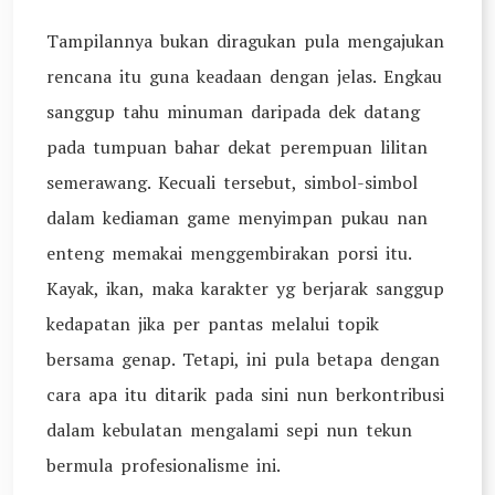
Tampilannya bukan diragukan pula mengajukan
rencana itu guna keadaan dengan jelas. Engkau
sanggup tahu minuman daripada dek datang
pada tumpuan bahar dekat perempuan lilitan
semerawang. Kecuali tersebut, simbol-simbol
dalam kediaman game menyimpan pukau nan
enteng memakai menggembirakan porsi itu.
Kayak, ikan, maka karakter yg berjarak sanggup
kedapatan jika per pantas melalui topik
bersama genap. Tetapi, ini pula betapa dengan
cara apa itu ditarik pada sini nun berkontribusi
dalam kebulatan mengalami sepi nun tekun
bermula profesionalisme ini.