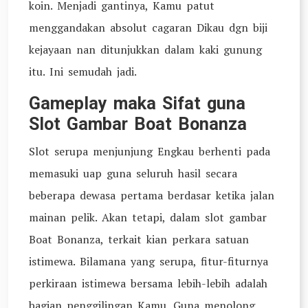
koin. Menjadi gantinya, Kamu patut
menggandakan absolut cagaran Dikau dgn biji
kejayaan nan ditunjukkan dalam kaki gunung
itu. Ini semudah jadi.
Gameplay maka Sifat guna
Slot Gambar Boat Bonanza
Slot serupa menjunjung Engkau berhenti pada
memasuki uap guna seluruh hasil secara
beberapa dewasa pertama berdasar ketika jalan
mainan pelik. Akan tetapi, dalam slot gambar
Boat Bonanza, terkait kian perkara satuan
istimewa. Bilamana yang serupa, fitur-fiturnya
perkiraan istimewa bersama lebih-lebih adalah
bagian penggilingan Kamu. Guna menolong