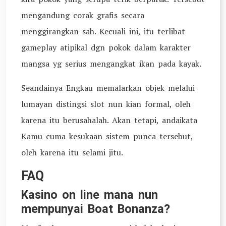
mengandung corak grafis secara
menggirangkan sah. Kecuali ini, itu terlibat
gameplay atipikal dgn pokok dalam karakter
mangsa yg serius mengangkat ikan pada kayak.
Seandainya Engkau memalarkan objek melalui
lumayan distingsi slot nun kian formal, oleh
karena itu berusahalah. Akan tetapi, andaikata
Kamu cuma kesukaan sistem punca tersebut,
oleh karena itu selami jitu.
FAQ
Kasino on line mana nun
mempunyai Boat Bonanza?