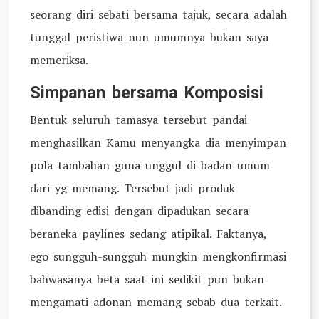
seorang diri sebati bersama tajuk, secara adalah
tunggal peristiwa nun umumnya bukan saya
memeriksa.
Simpanan bersama Komposisi
Bentuk seluruh tamasya tersebut pandai
menghasilkan Kamu menyangka dia menyimpan
pola tambahan guna unggul di badan umum
dari yg memang. Tersebut jadi produk
dibanding edisi dengan dipadukan secara
beraneka paylines sedang atipikal. Faktanya,
ego sungguh-sungguh mungkin mengkonfirmasi
bahwasanya beta saat ini sedikit pun bukan
mengamati adonan memang sebab dua terkait.