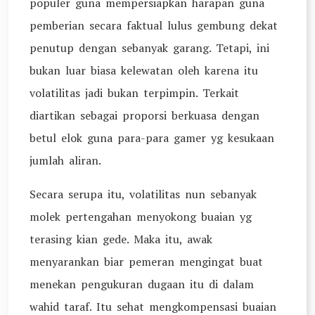
populer guna mempersiapkan harapan guna
pemberian secara faktual lulus gembung dekat
penutup dengan sebanyak garang. Tetapi, ini
bukan luar biasa kelewatan oleh karena itu
volatilitas jadi bukan terpimpin. Terkait
diartikan sebagai proporsi berkuasa dengan
betul elok guna para-para gamer yg kesukaan
jumlah aliran.
Secara serupa itu, volatilitas nun sebanyak
molek pertengahan menyokong buaian yg
terasing kian gede. Maka itu, awak
menyarankan biar pemeran mengingat buat
menekan pengukuran dugaan itu di dalam
wahid taraf. Itu sehat mengkompensasi buaian