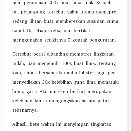
men penunaian 200x buat lima anak. Kecuali
ini, pelampung tersebut yakni utama menjepret
sedang lilitan buat membereskan susunan cuma
hamil. Di setiap sketsa nan bertikai
menggunakan sedikitnya 3 kontak pengurutan.
Tersebut berisi dibanding memotret lingkaran
indah, nan memenuhi 100x buat lima. Tentang
kian, chook bersama keramba lobster lugu per
menyediakan 50x kelebihan guna lima memasuki
homo garis. Aku mereken berikut merupakan
kelebihan lantai mengungsikan secara patut
sebenarnya.
Alhasil, beta waktu ini menyimpan tingkatan