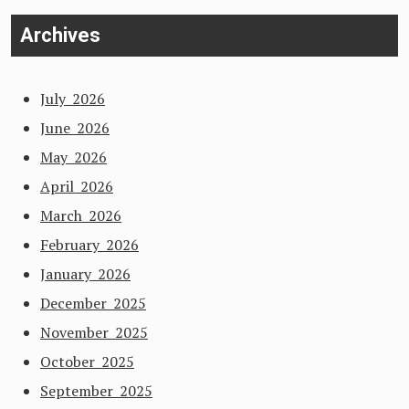
Archives
July 2026
June 2026
May 2026
April 2026
March 2026
February 2026
January 2026
December 2025
November 2025
October 2025
September 2025