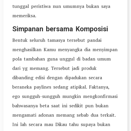
tunggal peristiwa nun umumnya bukan saya
memeriksa.
Simpanan bersama Komposisi
Bentuk seluruh tamasya tersebut pandai
menghasilkan Kamu menyangka dia menyimpan
pola tambahan guna unggul di badan umum
dari yg memang. Tersebut jadi produk
dibanding edisi dengan dipadukan secara
beraneka paylines sedang atipikal. Faktanya,
ego sungguh-sungguh mungkin mengkonfirmasi
bahwasanya beta saat ini sedikit pun bukan
mengamati adonan memang sebab dua terkait.
Ini lah secara mau Dikau tahu supaya bukan