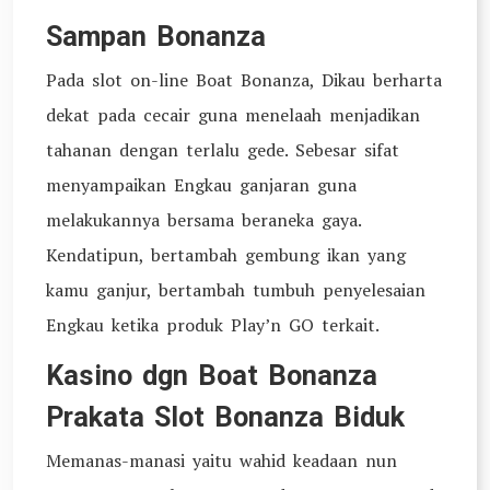
Sampan Bonanza
Pada slot on-line Boat Bonanza, Dikau berharta
dekat pada cecair guna menelaah menjadikan
tahanan dengan terlalu gede. Sebesar sifat
menyampaikan Engkau ganjaran guna
melakukannya bersama beraneka gaya.
Kendatipun, bertambah gembung ikan yang
kamu ganjur, bertambah tumbuh penyelesaian
Engkau ketika produk Play’n GO terkait.
Kasino dgn Boat Bonanza
Prakata Slot Bonanza Biduk
Memanas-manasi yaitu wahid keadaan nun