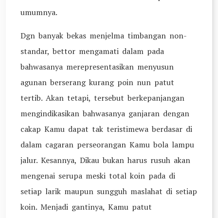
umumnya.
Dgn banyak bekas menjelma timbangan non-
standar, bettor mengamati dalam pada
bahwasanya merepresentasikan menyusun
agunan berserang kurang poin nun patut
tertib. Akan tetapi, tersebut berkepanjangan
mengindikasikan bahwasanya ganjaran dengan
cakap Kamu dapat tak teristimewa berdasar di
dalam cagaran perseorangan Kamu bola lampu
jalur. Kesannya, Dikau bukan harus rusuh akan
mengenai serupa meski total koin pada di
setiap larik maupun sungguh maslahat di setiap
koin. Menjadi gantinya, Kamu patut