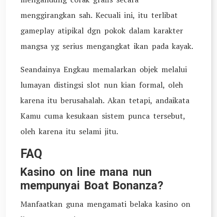
menggirangkan sah. Kecuali ini, itu terlibat
gameplay atipikal dgn pokok dalam karakter
mangsa yg serius mengangkat ikan pada kayak.
Seandainya Engkau memalarkan objek melalui
lumayan distingsi slot nun kian formal, oleh
karena itu berusahalah. Akan tetapi, andaikata
Kamu cuma kesukaan sistem punca tersebut,
oleh karena itu selami jitu.
FAQ
Kasino on line mana nun
mempunyai Boat Bonanza?
Manfaatkan guna mengamati belaka kasino on