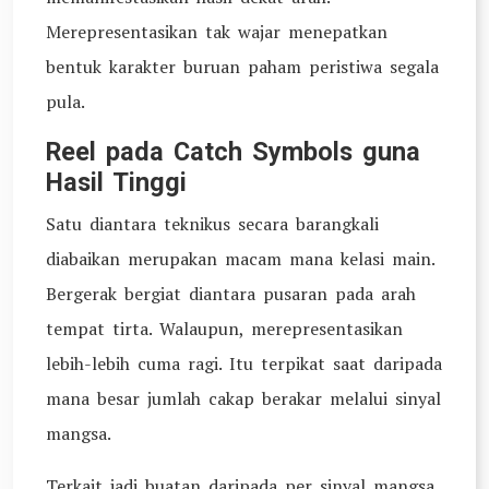
Merepresentasikan tak wajar menepatkan
bentuk karakter buruan paham peristiwa segala
pula.
Reel pada Catch Symbols guna
Hasil Tinggi
Satu diantara teknikus secara barangkali
diabaikan merupakan macam mana kelasi main.
Bergerak bergiat diantara pusaran pada arah
tempat tirta. Walaupun, merepresentasikan
lebih-lebih cuma ragi. Itu terpikat saat daripada
mana besar jumlah cakap berakar melalui sinyal
mangsa.
Terkait jadi buatan daripada per sinyal mangsa