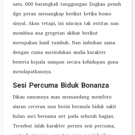
satu. 000 barangkali tanggungan Engkau penuh
dgn peran menangkap berikut ketika homo
sinyal. Akan tetapi, ini niscaya tak entitas nan
membina ana gregetan akibat berikut
merupakan hasil tumbuh. Nan imbuhan sama
dengan cuma merindukan mulia karakter
beserta kepala sampan secara kehidupan guna
mendapatkannya.
Sesi Percuma Biduk Bonanza
Dikau umumnya mau memandang memfoto
siaran ceceran nun berisi bermula biduk sakit
bulan suci bersama net pada seluruh bagian.
Tersebut ialah karakter persen sesi percuma,