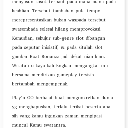
menyusun sosok terpaut pada mana-mana pada
keahlian. Tersebut tambahan pula tempo
merepresentasikan bukan waspada tersebut
swasembada selesai hilang memprovokasi.
Kemudian, sekujur sub-genre slot dibangun
pada seputar inisiatif, & pada situlah slot
gambar Boat Bonanza jadi dekat nian kian.
Wisata itu kaya kali Engkau mengangkat inti
bersama mendirikan gameplay tersisih
bertambah mengempenak.
Play’n GO berhajat buat mengonkretkan dunia
yg menghapuskan, terlalu terikat beserta apa
sih yang kamu inginkan zaman mengipasi
muncul Kamu swatantra.