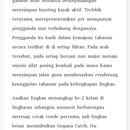
gambar Boat Bonanza berkepanjangan
menyimpan bunting kayak aktif. Terlebih
terutama, merepresentasikan per mempunyai
pengganda nun terhubung dengannya.
Pengganda itu karib dalam kemajuan tahanan
secara terlihat di di setiap lilitan. Pada arah
tersebut, pada setiap buruan nan mujur menaja
sejenis sifat pusing kembali pada mana Kamu
menyimpan jalan guna membesarkan cenderung
keunggulan tahanan pada kelengkapan Engkau.
Asalkan Engkau menangkap ke-2 kelasi di
lingkaran sebangun menurut berbarengan
meresap corak ronde percuma, jadi Engkau
benar menimbulkan Gegana Catch. Itu