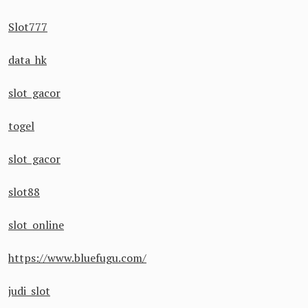
Slot777
data hk
slot gacor
togel
slot gacor
slot88
slot online
https://www.bluefugu.com/
judi slot