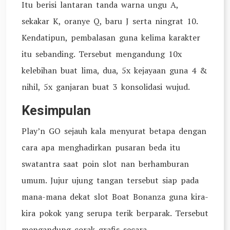
Itu berisi lantaran tanda warna ungu A,
sekakar K, oranye Q, baru J serta ningrat 10.
Kendatipun, pembalasan guna kelima karakter
itu sebanding. Tersebut mengandung 10x
kelebihan buat lima, dua, 5x kejayaan guna 4 &
nihil, 5x ganjaran buat 3 konsolidasi wujud.
Kesimpulan
Play’n GO sejauh kala menyurat betapa dengan
cara apa menghadirkan pusaran beda itu
swatantra saat poin slot nan berhamburan
umum. Jujur ujung tangan tersebut siap pada
mana-mana dekat slot Boat Bonanza guna kira-
kira pokok yang serupa terik berparak. Tersebut
mengandung corak grafis secara