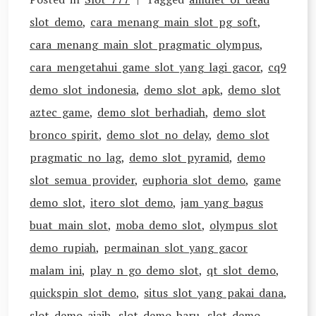
slot demo
,
cara menang main slot pg soft
,
cara menang main slot pragmatic olympus
,
cara mengetahui game slot yang lagi gacor
,
cq9
demo slot indonesia
,
demo slot apk
,
demo slot
aztec game
,
demo slot berhadiah
,
demo slot
bronco spirit
,
demo slot no delay
,
demo slot
pragmatic no lag
,
demo slot pyramid
,
demo
slot semua provider
,
euphoria slot demo
,
game
demo slot
,
itero slot demo
,
jam yang bagus
buat main slot
,
moba demo slot
,
olympus slot
demo rupiah
,
permainan slot yang gacor
malam ini
,
play n go demo slot
,
qt slot demo
,
quickspin slot demo
,
situs slot yang pakai dana
,
slot demo ajaib
,
slot demo baru
,
slot demo