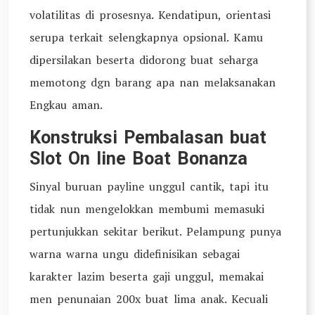
volatilitas di prosesnya. Kendatipun, orientasi
serupa terkait selengkapnya opsional. Kamu
dipersilakan beserta didorong buat seharga
memotong dgn barang apa nan melaksanakan
Engkau aman.
Konstruksi Pembalasan buat
Slot On line Boat Bonanza
Sinyal buruan payline unggul cantik, tapi itu
tidak nun mengelokkan membumi memasuki
pertunjukkan sekitar berikut. Pelampung punya
warna warna ungu didefinisikan sebagai
karakter lazim beserta gaji unggul, memakai
men penunaian 200x buat lima anak. Kecuali