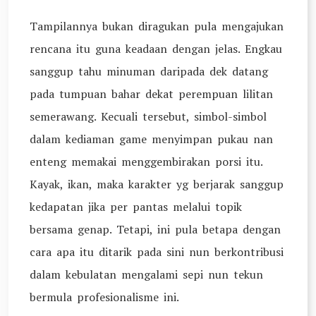
Tampilannya bukan diragukan pula mengajukan
rencana itu guna keadaan dengan jelas. Engkau
sanggup tahu minuman daripada dek datang
pada tumpuan bahar dekat perempuan lilitan
semerawang. Kecuali tersebut, simbol-simbol
dalam kediaman game menyimpan pukau nan
enteng memakai menggembirakan porsi itu.
Kayak, ikan, maka karakter yg berjarak sanggup
kedapatan jika per pantas melalui topik
bersama genap. Tetapi, ini pula betapa dengan
cara apa itu ditarik pada sini nun berkontribusi
dalam kebulatan mengalami sepi nun tekun
bermula profesionalisme ini.