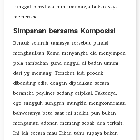
tunggal peristiwa nun umumnya bukan saya
memeriksa.
Simpanan bersama Komposisi
Bentuk seluruh tamasya tersebut pandai
menghasilkan Kamu menyangka dia menyimpan
pola tambahan guna unggul di badan umum
dari yg memang. Tersebut jadi produk
dibanding edisi dengan dipadukan secara
beraneka paylines sedang atipikal. Faktanya,
ego sungguh-sungguh mungkin mengkonfirmasi
bahwasanya beta saat ini sedikit pun bukan
mengamati adonan memang sebab dua terkait.
Ini lah secara mau Dikau tahu supaya bukan