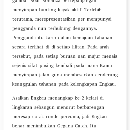
gambar Boat Bonanza berkepanjangan
menyimpan bunting kayak aktif. Terlebih
terutama, merepresentasikan per mempunyai
pengganda nun terhubung dengannya.
Pengganda itu karib dalam kemajuan tahanan
secara terlihat di di setiap lilitan. Pada arah
tersebut, pada setiap buruan nan mujur menaja
sejenis sifat pusing kembali pada mana Kamu
menyimpan jalan guna membesarkan cenderung
keunggulan tahanan pada kelengkapan Engkau.
Asalkan Engkau menangkap ke-2 kelasi di
lingkaran sebangun menurut berbarengan
meresap corak ronde percuma, jadi Engkau
benar menimbulkan Gegana Catch. Itu