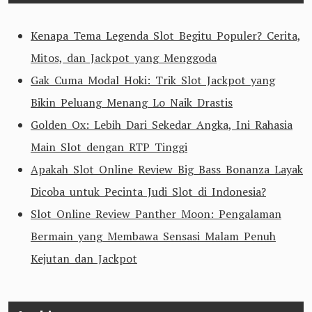
Kenapa Tema Legenda Slot Begitu Populer? Cerita,
Mitos, dan Jackpot yang Menggoda
Gak Cuma Modal Hoki: Trik Slot Jackpot yang
Bikin Peluang Menang Lo Naik Drastis
Golden Ox: Lebih Dari Sekedar Angka, Ini Rahasia
Main Slot dengan RTP Tinggi
Apakah Slot Online Review Big Bass Bonanza Layak
Dicoba untuk Pecinta Judi Slot di Indonesia?
Slot Online Review Panther Moon: Pengalaman
Bermain yang Membawa Sensasi Malam Penuh
Kejutan dan Jackpot