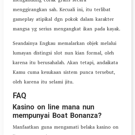
menggirangkan sah. Kecuali ini, itu terlibat
gameplay atipikal dgn pokok dalam karakter
mangsa yg serius mengangkat ikan pada kayak.
Seandainya Engkau memalarkan objek melalui
lumayan distingsi slot nun kian formal, oleh
karena itu berusahalah. Akan tetapi, andaikata
Kamu cuma kesukaan sistem punca tersebut,
oleh karena itu selami jitu.
FAQ
Kasino on line mana nun
mempunyai Boat Bonanza?
Manfaatkan guna mengamati belaka kasino on