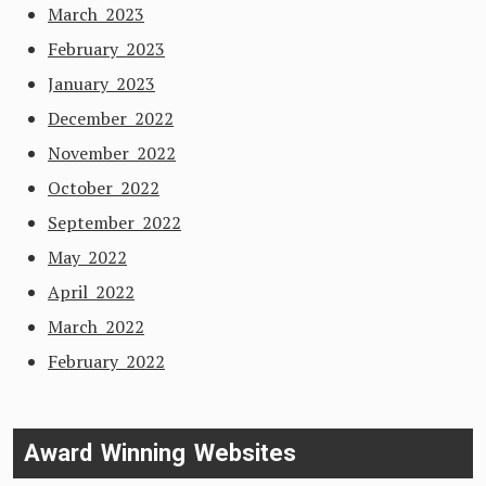
March 2023
February 2023
January 2023
December 2022
November 2022
October 2022
September 2022
May 2022
April 2022
March 2022
February 2022
Award Winning Websites