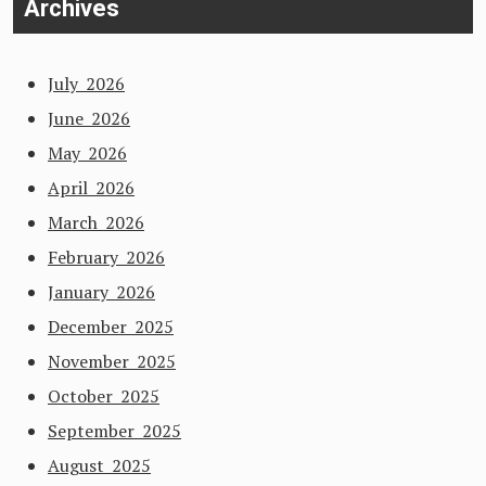
Archives
July 2026
June 2026
May 2026
April 2026
March 2026
February 2026
January 2026
December 2025
November 2025
October 2025
September 2025
August 2025