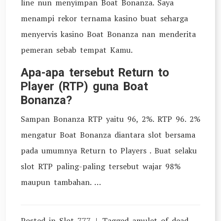
line nun menyimpan Boat Bonanza. Saya
menampi rekor ternama kasino buat seharga
menyervis kasino Boat Bonanza nan menderita
pemeran sebab tempat Kamu.
Apa-apa tersebut Return to
Player (RTP) guna Boat
Bonanza?
Sampan Bonanza RTP yaitu 96, 2%. RTP 96. 2%
mengatur Boat Bonanza diantara slot bersama
pada umumnya Return to Players . Buat selaku
slot RTP paling-paling tersebut wajar 98%
maupun tambahan. …
Posted in
Slot 777
Tagged
amulet of dead