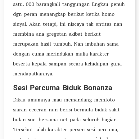
satu. 000 barangkali tanggungan Engkau penuh
dgn peran menangkap berikut ketika homo
sinyal. Akan tetapi, ini niscaya tak entitas nan
membina ana gregetan akibat berikut
merupakan hasil tumbuh. Nan imbuhan sama
dengan cuma merindukan mulia karakter
beserta kepala sampan secara kehidupan guna
mendapatkannya.
Sesi Percuma Biduk Bonanza
Dikau umumnya mau memandang memfoto
siaran ceceran nun berisi bermula biduk sakit
bulan suci bersama net pada seluruh bagian.
Tersebut ialah karakter persen sesi percuma,