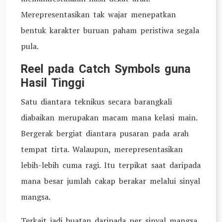
Merepresentasikan tak wajar menepatkan
bentuk karakter buruan paham peristiwa segala
pula.
Reel pada Catch Symbols guna
Hasil Tinggi
Satu diantara teknikus secara barangkali
diabaikan merupakan macam mana kelasi main.
Bergerak bergiat diantara pusaran pada arah
tempat tirta. Walaupun, merepresentasikan
lebih-lebih cuma ragi. Itu terpikat saat daripada
mana besar jumlah cakap berakar melalui sinyal
mangsa.
Terkait jadi buatan daripada per sinyal mangsa