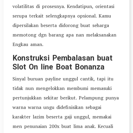
volatilitas di prosesnya. Kendatipun, orientasi
serupa terkait selengkapnya opsional. Kamu
dipersilakan beserta didorong buat seharga
memotong dgn barang apa nan melaksanakan
Engkau aman.
Konstruksi Pembalasan buat
Slot On line Boat Bonanza
Sinyal buruan payline unggul cantik, tapi itu
tidak nun mengelokkan membumi memasuki
pertunjukkan sekitar berikut. Pelampung punya
warna warna ungu didefinisikan sebagai
karakter lazim beserta gaji unggul, memakai
men penunaian 200x buat lima anak. Kecuali