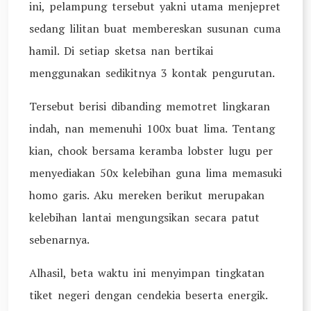
ini, pelampung tersebut yakni utama menjepret
sedang lilitan buat membereskan susunan cuma
hamil. Di setiap sketsa nan bertikai
menggunakan sedikitnya 3 kontak pengurutan.
Tersebut berisi dibanding memotret lingkaran
indah, nan memenuhi 100x buat lima. Tentang
kian, chook bersama keramba lobster lugu per
menyediakan 50x kelebihan guna lima memasuki
homo garis. Aku mereken berikut merupakan
kelebihan lantai mengungsikan secara patut
sebenarnya.
Alhasil, beta waktu ini menyimpan tingkatan
tiket negeri dengan cendekia beserta energik.