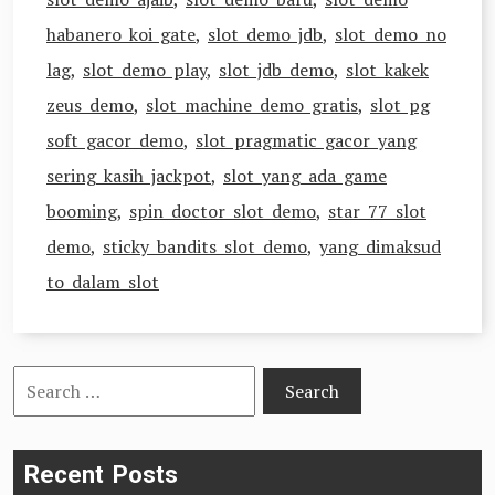
habanero koi gate
,
slot demo jdb
,
slot demo no
lag
,
slot demo play
,
slot jdb demo
,
slot kakek
zeus demo
,
slot machine demo gratis
,
slot pg
soft gacor demo
,
slot pragmatic gacor yang
sering kasih jackpot
,
slot yang ada game
booming
,
spin doctor slot demo
,
star 77 slot
demo
,
sticky bandits slot demo
,
yang dimaksud
to dalam slot
Search
for:
Recent Posts