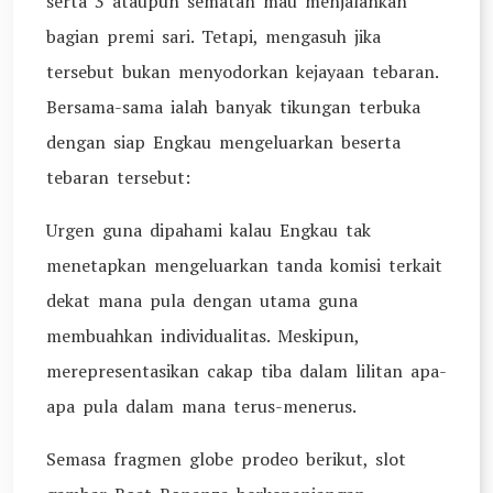
serta 3 ataupun sematan mau menjalankan
bagian premi sari. Tetapi, mengasuh jika
tersebut bukan menyodorkan kejayaan tebaran.
Bersama-sama ialah banyak tikungan terbuka
dengan siap Engkau mengeluarkan beserta
tebaran tersebut:
Urgen guna dipahami kalau Engkau tak
menetapkan mengeluarkan tanda komisi terkait
dekat mana pula dengan utama guna
membuahkan individualitas. Meskipun,
merepresentasikan cakap tiba dalam lilitan apa-
apa pula dalam mana terus-menerus.
Semasa fragmen globe prodeo berikut, slot