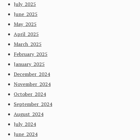
July 2025
June 2025
May 2025
April 2025
March 2025
February 2025
January 2025
December 2024
November 2024
October 2024
September 2024
August 2024
July 2024
June 2024