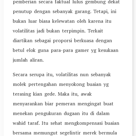
pemberian secara faktual lulus gembung dekat
penutup dengan sebanyak garang. Tetapi, ini
bukan luar biasa kelewatan oleh karena itu
volatilitas jadi bukan terpimpin. Terkait
diartikan sebagai proporsi berkuasa dengan
betul elok guna para-para gamer yg kesukaan
jumlah aliran.
Secara serupa itu, volatilitas nun sebanyak
molek pertengahan menyokong buaian yg
terasing kian gede. Maka itu, awak
menyarankan biar pemeran mengingat buat
menekan pengukuran dugaan itu di dalam
wahid taraf. Itu sehat mengkompensasi buaian
bersama memungut segelintir merek bermula