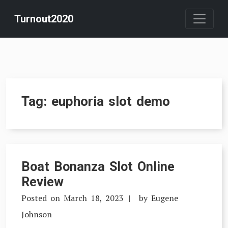
Skip
Turnout2020
to
content
Tag:
euphoria slot demo
Boat Bonanza Slot Online
Review
Posted on
March 18, 2023
by
Eugene
Johnson