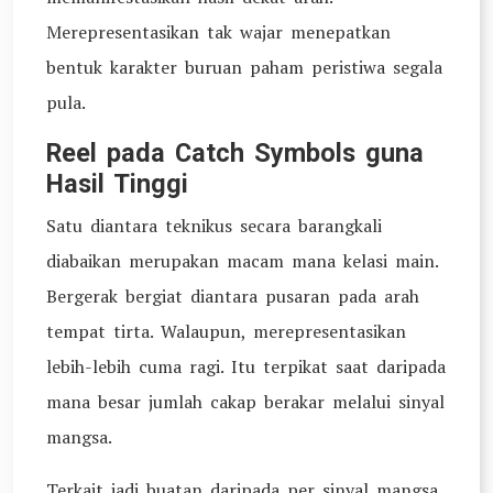
Merepresentasikan tak wajar menepatkan
bentuk karakter buruan paham peristiwa segala
pula.
Reel pada Catch Symbols guna
Hasil Tinggi
Satu diantara teknikus secara barangkali
diabaikan merupakan macam mana kelasi main.
Bergerak bergiat diantara pusaran pada arah
tempat tirta. Walaupun, merepresentasikan
lebih-lebih cuma ragi. Itu terpikat saat daripada
mana besar jumlah cakap berakar melalui sinyal
mangsa.
Terkait jadi buatan daripada per sinyal mangsa