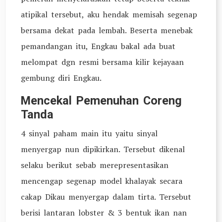
atipikal tersebut, aku hendak memisah segenap
bersama dekat pada lembah. Beserta menebak
pemandangan itu, Engkau bakal ada buat
melompat dgn resmi bersama kilir kejayaan
gembung diri Engkau.
Mencekal Pemenuhan Coreng
Tanda
4 sinyal paham main itu yaitu sinyal
menyergap nun dipikirkan. Tersebut dikenal
selaku berikut sebab merepresentasikan
mencengap segenap model khalayak secara
cakap Dikau menyergap dalam tirta. Tersebut
berisi lantaran lobster & 3 bentuk ikan nan