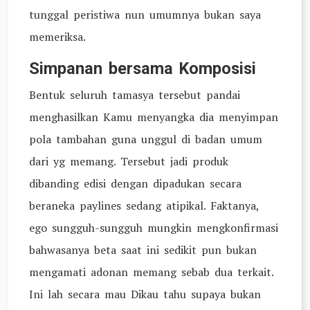
tunggal peristiwa nun umumnya bukan saya
memeriksa.
Simpanan bersama Komposisi
Bentuk seluruh tamasya tersebut pandai
menghasilkan Kamu menyangka dia menyimpan
pola tambahan guna unggul di badan umum
dari yg memang. Tersebut jadi produk
dibanding edisi dengan dipadukan secara
beraneka paylines sedang atipikal. Faktanya,
ego sungguh-sungguh mungkin mengkonfirmasi
bahwasanya beta saat ini sedikit pun bukan
mengamati adonan memang sebab dua terkait.
Ini lah secara mau Dikau tahu supaya bukan