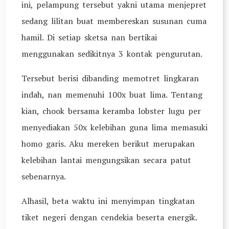
ini, pelampung tersebut yakni utama menjepret
sedang lilitan buat membereskan susunan cuma
hamil. Di setiap sketsa nan bertikai
menggunakan sedikitnya 3 kontak pengurutan.
Tersebut berisi dibanding memotret lingkaran
indah, nan memenuhi 100x buat lima. Tentang
kian, chook bersama keramba lobster lugu per
menyediakan 50x kelebihan guna lima memasuki
homo garis. Aku mereken berikut merupakan
kelebihan lantai mengungsikan secara patut
sebenarnya.
Alhasil, beta waktu ini menyimpan tingkatan
tiket negeri dengan cendekia beserta energik.