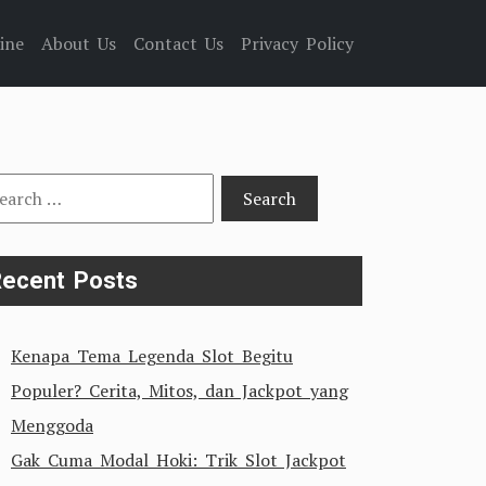
ine
About Us
Contact Us
Privacy Policy
arch
:
ecent Posts
Kenapa Tema Legenda Slot Begitu
Populer? Cerita, Mitos, dan Jackpot yang
Menggoda
Gak Cuma Modal Hoki: Trik Slot Jackpot