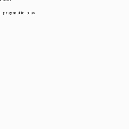
p pragmatic play