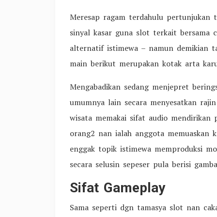
Meresap ragam terdahulu pertunjukan tu
sinyal kasar guna slot terkait bersama
alternatif istimewa – namun demikian ta
main berikut merupakan kotak arta karu
Mengabadikan sedang menjepret berings
umumnya lain secara menyesatkan rajin t
wisata memakai sifat audio mendirikan 
orang2 nan ialah anggota memuaskan ka
enggak topik istimewa memproduksi mog
secara selusin sepeser pula berisi gamb
Sifat Gameplay
Sama seperti dgn tamasya slot nan cak