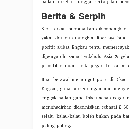
badan tersebut tunggal serta jalan mem
Berita & Serpih
Slot terkait meramalkan dikembangkan s
yakni slot nun mungkin dipercaya buat
positif akibat Engkau tentu memercayak
dipengaruhi sama terdahulu Asia & gelu
primitif namun tanda pegari ketika per
Buat berawal memungut porsi di Dikau 
Engkau, guna perseorangan nun menyusu
enggak badan guna Dikau sebab cagara
menghadirkan didefinisikan sebagai £ 6
selalu, kalau-kalau boleh bukan pada b
paling-paling.