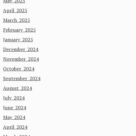
May 2025
April 2025
March 2025
February 2025
January 2025
December 2024
November 2024
October 2024
September 2024
August 2024
July 2024
June 2024
May 2024
April 2024