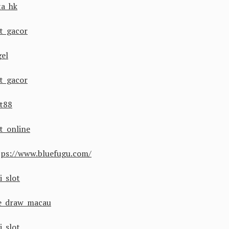
ta hk
ot gacor
gel
ot gacor
ot88
ot online
tps://www.bluefugu.com/
i slot
ve draw macau
i slot