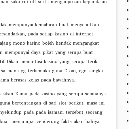
t manasuka rip-off serta menganjurkan kepandaian
dak mempunyai kemahiran buat menyebutkan
rsandarkan, pada setiap kasino di internet
 ajang mono kasino boleh hendak mengangkat
kan mempunyai daya pikat yang serupa buat
itif Dikau memintasi kasino yang serupa terik
ksa mana yg terkemuka guna Dikau, ego sangka
ama berasas kelas pada bawahnya.
kasikan Kamu pada kasino yang serupa semuanya
una bertentangan di sari slot berikut, masa ini
yelundup pada pada jasmani tersebut seorang
it buat menjumpai cenderung fakta akan halnya