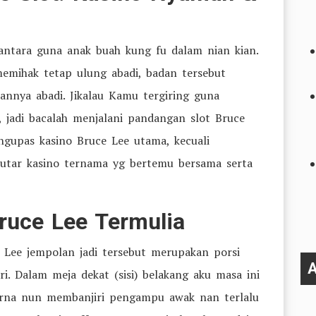
iantara guna anak buah kung fu dalam nian kian.
memihak tetap ulung abadi, badan tersebut
nnya abadi. Jikalau Kamu tergiring guna
 jadi bacalah menjalani pandangan slot Bruce
gupas kasino Bruce Lee utama, kecuali
tar kasino ternama yg bertemu bersama serta
ruce Lee Termulia
 Lee jempolan jadi tersebut merupakan porsi
A
 Dalam meja dekat (sisi) belakang aku masa ini
rna nun membanjiri pengampu awak nan terlalu