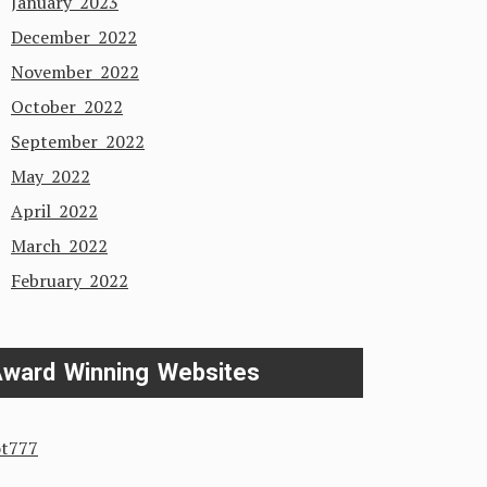
January 2023
December 2022
November 2022
October 2022
September 2022
May 2022
April 2022
March 2022
February 2022
ward Winning Websites
ot777