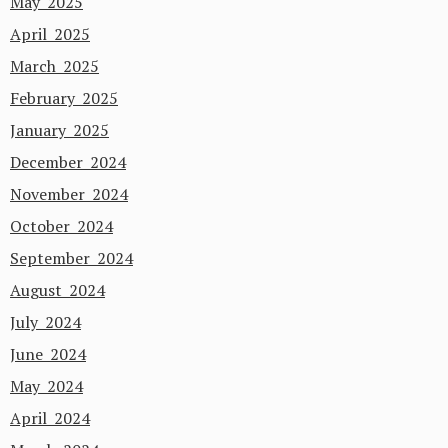
May 2025
April 2025
March 2025
February 2025
January 2025
December 2024
November 2024
October 2024
September 2024
August 2024
July 2024
June 2024
May 2024
April 2024