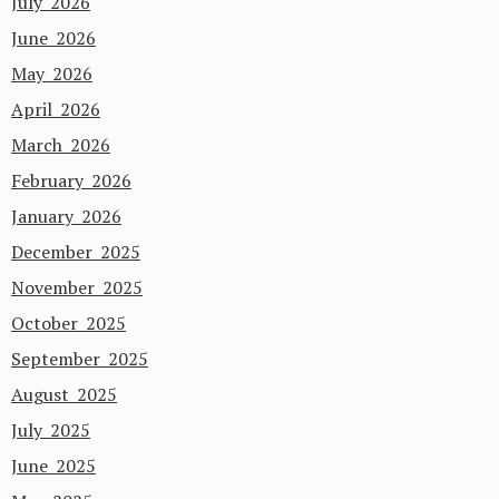
July 2026
June 2026
May 2026
April 2026
March 2026
February 2026
January 2026
December 2025
November 2025
October 2025
September 2025
August 2025
July 2025
June 2025