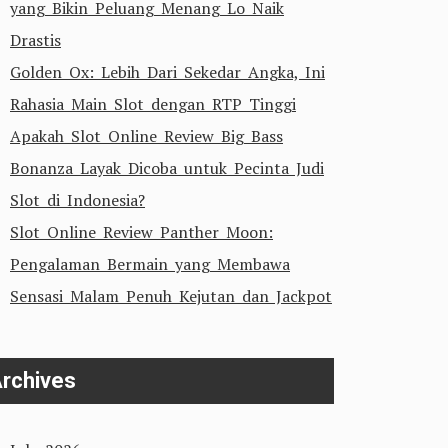
yang Bikin Peluang Menang Lo Naik
Drastis
Golden Ox: Lebih Dari Sekedar Angka, Ini
Rahasia Main Slot dengan RTP Tinggi
Apakah Slot Online Review Big Bass
Bonanza Layak Dicoba untuk Pecinta Judi
Slot di Indonesia?
Slot Online Review Panther Moon:
Pengalaman Bermain yang Membawa
Sensasi Malam Penuh Kejutan dan Jackpot
rchives