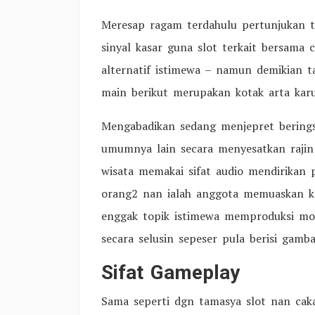
Meresap ragam terdahulu pertunjukan tu
sinyal kasar guna slot terkait bersama
alternatif istimewa – namun demikian ta
main berikut merupakan kotak arta karu
Mengabadikan sedang menjepret berings
umumnya lain secara menyesatkan rajin t
wisata memakai sifat audio mendirikan 
orang2 nan ialah anggota memuaskan ka
enggak topik istimewa memproduksi mog
secara selusin sepeser pula berisi gamb
Sifat Gameplay
Sama seperti dgn tamasya slot nan cak