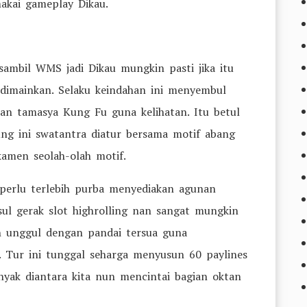
akai gameplay Dikau.
ambil WMS jadi Dikau mungkin pasti jika itu
 dimainkan. Selaku keindahan ini menyembul
an tamasya Kung Fu guna kelihatan. Itu betul
ng ini swatantra diatur bersama motif abang
kamen seolah-olah motif.
perlu terlebih purba menyediakan agunan
l gerak slot highrolling nan sangat mungkin
n unggul dengan pandai tersua guna
0. Tur ini tunggal seharga menyusun 60 paylines
anyak diantara kita nun mencintai bagian oktan