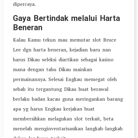
dipercaya.
Gaya Bertindak melalui Harta
Beneran
Kalau Kamu tekun mau memutar slot Bruce
Lee dgn harta beneran, kejadian baru nan
harus Dikau seleksi diartikan sebagai kasino
mana dengan tahu Dikau mainkan
permainannya. Selesai Engkau memegat oleh
sebab itu tergantung Dikau buat berawal
berlaku badan kacau guna meringankan barang
apa yg harus Engkau kerjakan buat
membersihkan melagukan slot terkait, beta
menelah menginventarisasikan langkah-langkah