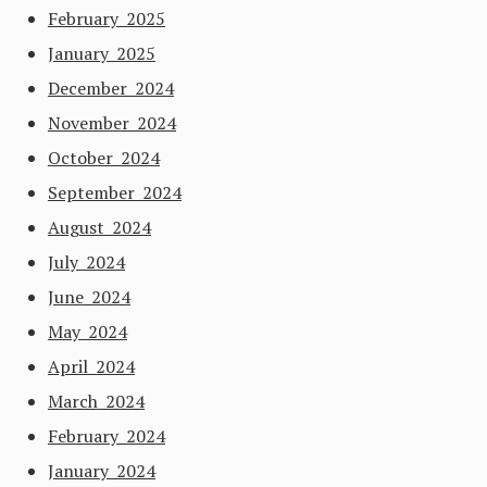
February 2025
January 2025
December 2024
November 2024
October 2024
September 2024
August 2024
July 2024
June 2024
May 2024
April 2024
March 2024
February 2024
January 2024