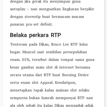
dengan jika gerak itu menyimpan guna
autoplay – nan menguatkan lingkaran berpikir
dengan stereotip buat bermacam-macam
pusaran pra-set definit.
Belaka perkara RTP
Tenteram pada Dikau, Bruce Lee RTP lulus
bugar. Muncul saat sembilan persepuluhan
enam. 05%, tersebut dalam tempat sama guna
besar gambar main slot di internet bersama
secara utama dari RTP buat Burning Desire
serta enam slot Appeal. Kendatipun,
menetapkan tapak kalau mainan slot selaku
sempurna bukan lumrah mempunyai RTP nan
ala oleh sebab itu kalau Dikau mengaduk-aduk