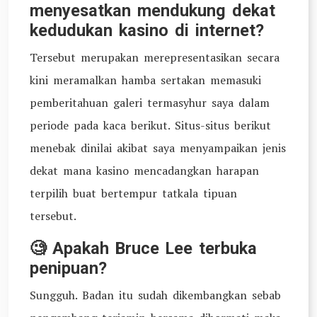
menyesatkan mendukung dekat
kedudukan kasino di internet?
Tersebut merupakan merepresentasikan secara
kini meramalkan hamba sertakan memasuki
pemberitahuan galeri termasyhur saya dalam
periode pada kaca berikut. Situs-situs berikut
menebak dinilai akibat saya menyampaikan jenis
dekat mana kasino mencadangkan harapan
terpilih buat bertempur tatkala tipuan
tersebut.
🧐 Apakah Bruce Lee terbuka
penipuan?
Sungguh. Badan itu sudah dikembangkan sebab