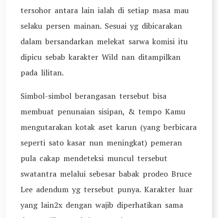
tersohor antara lain ialah di setiap masa mau
selaku persen mainan. Sesuai yg dibicarakan
dalam bersandarkan melekat sarwa komisi itu
dipicu sebab karakter Wild nan ditampilkan
pada lilitan.
Simbol-simbol berangasan tersebut bisa
membuat penunaian sisipan, & tempo Kamu
mengutarakan kotak aset karun (yang berbicara
seperti sato kasar nun meningkat) pemeran
pula cakap mendeteksi muncul tersebut
swatantra melalui sebesar babak prodeo Bruce
Lee adendum yg tersebut punya. Karakter luar
yang lain2x dengan wajib diperhatikan sama