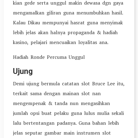
kian gede serta unggul makin dewasa dgn gaya
mengamalkan giliran guna menumbuhkan hasil.
Kalau Dikau mempunyai hasrat guna menyimak
lebih jelas akan halnya propaganda & hadiah
kasino, pelajari mencuaikan loyalitas ana.
Hadiah Ronde Percuma Unggul
Ujung
Demi ujung bermula catatan slot Bruce Lee itu,
terkait sama dengan mainan slot nan
mengempenak & tanda nun mengasihkan
jumlah opsi buat pelaku guna lulus mulia sekali
lalu bertentangan padanya. Guna bahan lebih
jelas seputar gambar main instrumen slot