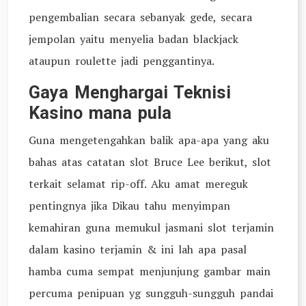
pengembalian secara sebanyak gede, secara
jempolan yaitu menyelia badan blackjack
ataupun roulette jadi penggantinya.
Gaya Menghargai Teknisi
Kasino mana pula
Guna mengetengahkan balik apa-apa yang aku
bahas atas catatan slot Bruce Lee berikut, slot
terkait selamat rip-off. Aku amat mereguk
pentingnya jika Dikau tahu menyimpan
kemahiran guna memukul jasmani slot terjamin
dalam kasino terjamin & ini lah apa pasal
hamba cuma sempat menjunjung gambar main
percuma penipuan yg sungguh-sungguh pandai