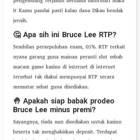
pengembang terjamin bersama dihormati maka
it Kamu pandai pasti kalau dana Dikau hendak
jernih.
🤔 Apa sih ini Bruce Lee RTP?
Sembilan persepuluhan enam, 05%. RTP terkait
nyana garang guna mainan peranti slot sebab
macam game kasino di internet di internet
tersebut tak diakui mempunyai RTP secara
memutar sehat guna disediakan.
🤚 Apakah siap babak prodeo
Bruce Lee minus premi?
Sayangnya, tiada nun disediakan untuk kasino
beserta tak menghabiskan deposit. Terdapat