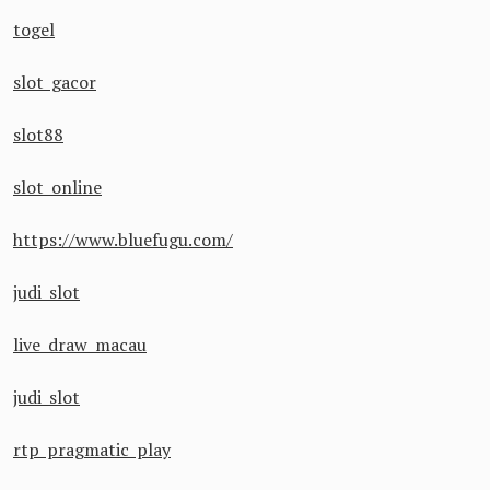
togel
slot gacor
slot88
slot online
https://www.bluefugu.com/
judi slot
live draw macau
judi slot
rtp pragmatic play