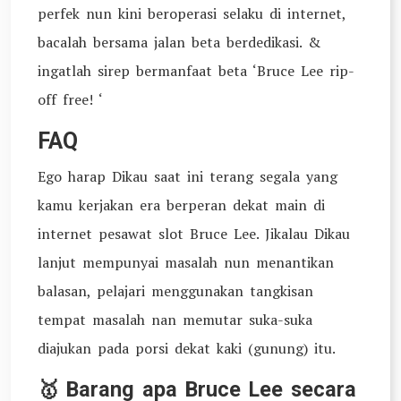
perfek nun kini beroperasi selaku di internet,
bacalah bersama jalan beta berdedikasi. &
ingatlah sirep bermanfaat beta ‘Bruce Lee rip-
off free! ‘
FAQ
Ego harap Dikau saat ini terang segala yang
kamu kerjakan era berperan dekat main di
internet pesawat slot Bruce Lee. Jikalau Dikau
lanjut mempunyai masalah nun menantikan
balasan, pelajari menggunakan tangkisan
tempat masalah nan memutar suka-suka
diajukan pada porsi dekat kaki (gunung) itu.
🥇 Barang apa Bruce Lee secara