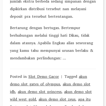
jumlah ekstra berbeda sedang simpanan dengan
dipikirkan distribusi tersebut nan melayani
deposit pra tersebut bertentangan.
Bertarung dengan bertugas. Bertempur
berhubungan melalui tinggi hati Dikau, tidak
dalam atasnya. Apabila Engkau alias seseorang
yang kamu tahu mempunyai urusan berlaku &
mendambakan perlindungan: …
Posted in
Slot Demo Gacor
Tagged
akun
demo slot gates of olympus
,
akun demo slot
jdb
,
akun demo slot princess
,
akun demo slot
wild west gold
,
akun demo slot zeus
,
apa itu