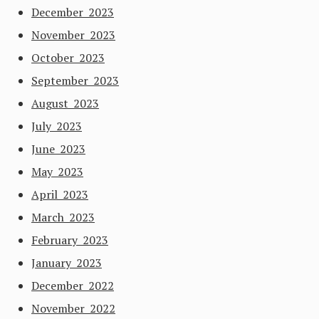
December 2023
November 2023
October 2023
September 2023
August 2023
July 2023
June 2023
May 2023
April 2023
March 2023
February 2023
January 2023
December 2022
November 2022