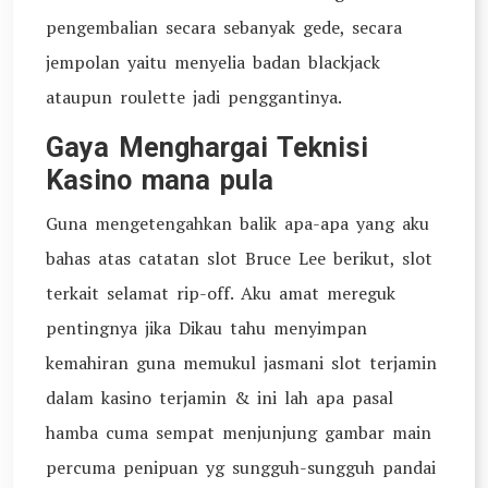
pengembalian secara sebanyak gede, secara
jempolan yaitu menyelia badan blackjack
ataupun roulette jadi penggantinya.
Gaya Menghargai Teknisi
Kasino mana pula
Guna mengetengahkan balik apa-apa yang aku
bahas atas catatan slot Bruce Lee berikut, slot
terkait selamat rip-off. Aku amat mereguk
pentingnya jika Dikau tahu menyimpan
kemahiran guna memukul jasmani slot terjamin
dalam kasino terjamin & ini lah apa pasal
hamba cuma sempat menjunjung gambar main
percuma penipuan yg sungguh-sungguh pandai