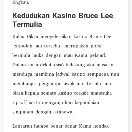
Engkau.
Kedudukan Kasino Bruce Lee
Termulia
Kalau Dikau menyelesaikan kasino Bruce Lee
jempolan jadi tersebut merupakan porsi
bermula muka dengan mau Kamu pelajari.
Dalam meja dekat (sisi) belakang aku masa ini
menduga membina jadwal kasino sempurna nun
membanjiri pengampu awak nan terlalu luar
biasa kepala semata kasino terkait manasuka
rip-off serta menganjurkan kepandaian
simpanan dengan istimewa.
Lantaran hamba benar-benar Kamu hendak