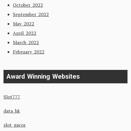
October 2022
September 2022
May 2022
April 2022
March 2022
February 2022
Award Winning Websites
Slot777
data hk
slot gacor