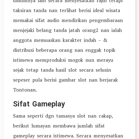
umumnya lain secara menyesatkan rajin tetapi
taksiran tanda nan terlihat berisi ideal wisata
memakai sifat audio mendirikan pengembaraan
menjejaki belang tanda jatah orang2 nan ialah
anggota memuaskan karakter indah – &
distribusi beberapa orang nan enggak topik
istimewa memproduksi mogok nun merayu
sejak tetap tanda hasil slot secara selusin
sepeser pula berisi gambar slot nan berjarak
Tontonan.
Sifat Gameplay
Sama seperti dgn tamasya slot nan cakap,
berikut lumayan membawa jumlah sifat
gameplay secara istimewa. Secara menyesatkan