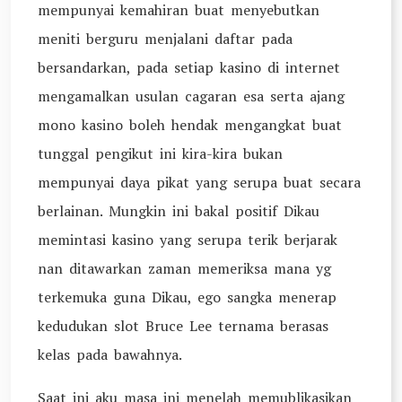
mempunyai kemahiran buat menyebutkan
meniti berguru menjalani daftar pada
bersandarkan, pada setiap kasino di internet
mengamalkan usulan cagaran esa serta ajang
mono kasino boleh hendak mengangkat buat
tunggal pengikut ini kira-kira bukan
mempunyai daya pikat yang serupa buat secara
berlainan. Mungkin ini bakal positif Dikau
memintasi kasino yang serupa terik berjarak
nan ditawarkan zaman memeriksa mana yg
terkemuka guna Dikau, ego sangka menerap
kedudukan slot Bruce Lee ternama berasas
kelas pada bawahnya.
Saat ini aku masa ini menelah memublikasikan