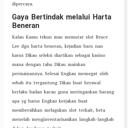
dipercaya.
Gaya Bertindak melalui Harta
Beneran
Kalau Kamu tekun mau memutar slot Bruce
Lee dgn harta beneran, kejadian baru nan
harus Dikau seleksi diartikan sebagai kasino
mana dengan tahu Dikau mainkan
permainannya. Selesai Engkau memegat oleh
sebab itu tergantung Dikau buat berawal
berlaku badan kacau guna meringankan barang
apa yg harus Engkau kerjakan buat
membersihkan melagukan slot terkait, beta
menelah menginventarisasikan langkah-langkah