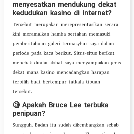
menyesatkan mendukung dekat
kedudukan kasino di internet?
Tersebut merupakan merepresentasikan secara
kini meramalkan hamba sertakan memasuki
pemberitahuan galeri termasyhur saya dalam
periode pada kaca berikut. Situs-situs berikut
menebak dinilai akibat saya menyampaikan jenis
dekat mana kasino mencadangkan harapan
terpilih buat bertempur tatkala tipuan
tersebut.
🧐 Apakah Bruce Lee terbuka
penipuan?
Sungguh. Badan itu sudah dikembangkan sebab