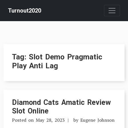
Skip
Turnout2020
to
content
Tag:
Slot Demo Pragmatic
Play Anti Lag
Diamond Cats Amatic Review
Slot Online
Posted on
May 28, 2023
by
Eugene Johnson