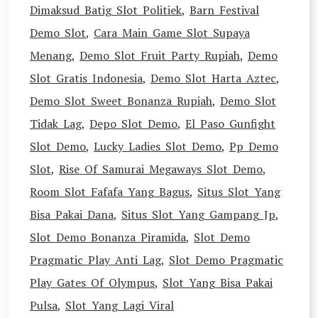
Dimaksud Batig Slot Politiek
,
Barn Festival
Demo Slot
,
Cara Main Game Slot Supaya
Menang
,
Demo Slot Fruit Party Rupiah
,
Demo
Slot Gratis Indonesia
,
Demo Slot Harta Aztec
,
Demo Slot Sweet Bonanza Rupiah
,
Demo Slot
Tidak Lag
,
Depo Slot Demo
,
El Paso Gunfight
Slot Demo
,
Lucky Ladies Slot Demo
,
Pp Demo
Slot
,
Rise Of Samurai Megaways Slot Demo
,
Room Slot Fafafa Yang Bagus
,
Situs Slot Yang
Bisa Pakai Dana
,
Situs Slot Yang Gampang Jp
,
Slot Demo Bonanza Piramida
,
Slot Demo
Pragmatic Play Anti Lag
,
Slot Demo Pragmatic
Play Gates Of Olympus
,
Slot Yang Bisa Pakai
Pulsa
,
Slot Yang Lagi Viral