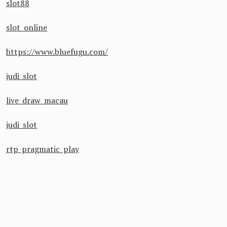
slot88
slot online
https://www.bluefugu.com/
judi slot
live draw macau
judi slot
rtp pragmatic play