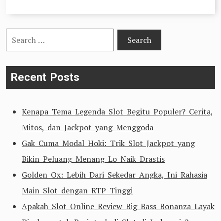
Search
for:
Recent Posts
Kenapa Tema Legenda Slot Begitu Populer? Cerita,
Mitos, dan Jackpot yang Menggoda
Gak Cuma Modal Hoki: Trik Slot Jackpot yang
Bikin Peluang Menang Lo Naik Drastis
Golden Ox: Lebih Dari Sekedar Angka, Ini Rahasia
Main Slot dengan RTP Tinggi
Apakah Slot Online Review Big Bass Bonanza Layak