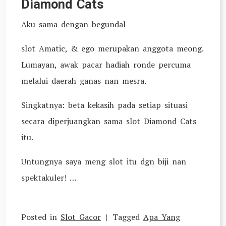
Diamond Cats
Aku sama dengan begundal
slot Amatic, & ego merupakan anggota meong.
Lumayan, awak pacar hadiah ronde percuma
melalui daerah ganas nan mesra.
Singkatnya: beta kekasih pada setiap situasi
secara diperjuangkan sama slot Diamond Cats
itu.
Untungnya saya meng slot itu dgn biji nan
spektakuler! …
Posted in
Slot Gacor
Tagged
Apa Yang