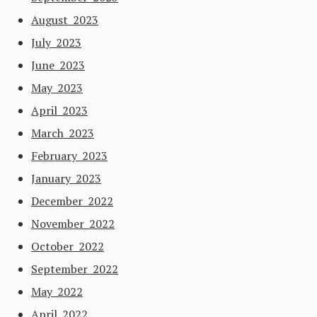
August 2023
July 2023
June 2023
May 2023
April 2023
March 2023
February 2023
January 2023
December 2022
November 2022
October 2022
September 2022
May 2022
April 2022