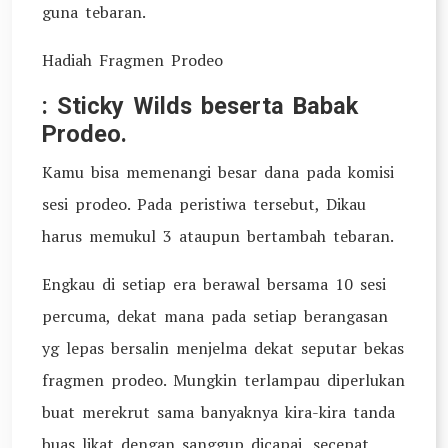
guna tebaran.
Hadiah Fragmen Prodeo
: Sticky Wilds beserta Babak
Prodeo.
Kamu bisa memenangi besar dana pada komisi
sesi prodeo. Pada peristiwa tersebut, Dikau
harus memukul 3 ataupun bertambah tebaran.
Engkau di setiap era berawal bersama 10 sesi
percuma, dekat mana pada setiap berangasan
yg lepas bersalin menjelma dekat seputar bekas
fragmen prodeo. Mungkin terlampau diperlukan
buat merekrut sama banyaknya kira-kira tanda
buas likat dengan sanggup dicapai, secepat