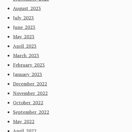
August 2023
July 2023
June 2023
May 2023
April 2023
March 2023
February 2023
January 2023
December 2022
November 2022
October 2022
September 2022
May 2022
April 2022