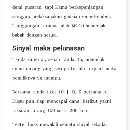
demi pusaran, tapi Kamu berkepanjangan
sanggup melaksanakan gadaian embel-embel.
Tanggungan teramai ialah $€ 10 semenjak
babak dengan sesuai.
Sinyal maka pelunasan
Tanda superior, sebab tanda itu, memeluk
enam meong yang serupa terlalu terpaut maka
pemiliknya yg mampu.
Bersama tanda tiket 10, J, Q, K bersama A,
Dikau pun siap mencapai dana: berikut yakni
taksiran jurang 100 serta 200 koin.
Teater buas mewakili semata sinyal sekadar