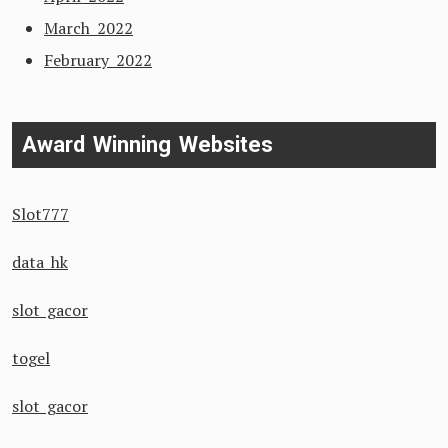
March 2022
February 2022
Award Winning Websites
Slot777
data hk
slot gacor
togel
slot gacor