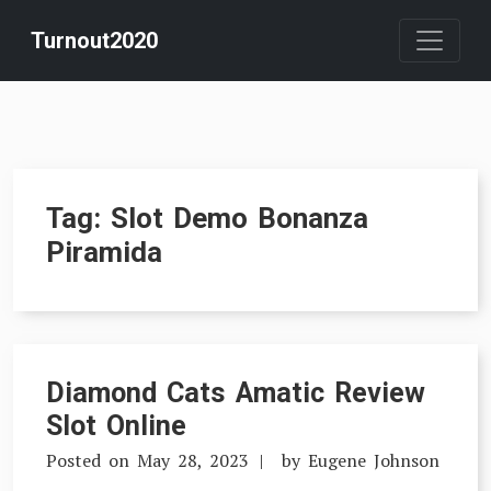
Skip
Turnout2020
to
content
Tag:
Slot Demo Bonanza
Piramida
Diamond Cats Amatic Review
Slot Online
Posted on
May 28, 2023
by
Eugene Johnson