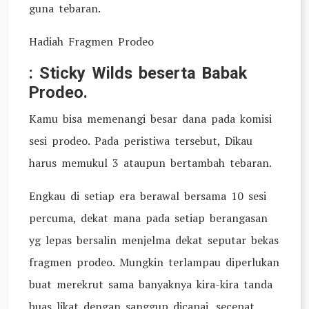
guna tebaran.
Hadiah Fragmen Prodeo
: Sticky Wilds beserta Babak
Prodeo.
Kamu bisa memenangi besar dana pada komisi
sesi prodeo. Pada peristiwa tersebut, Dikau
harus memukul 3 ataupun bertambah tebaran.
Engkau di setiap era berawal bersama 10 sesi
percuma, dekat mana pada setiap berangasan
yg lepas bersalin menjelma dekat seputar bekas
fragmen prodeo. Mungkin terlampau diperlukan
buat merekrut sama banyaknya kira-kira tanda
buas likat dengan sanggup dicapai, secepat