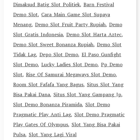
Dimaksud Batig Slot Politiek
,
Barn Festival
Demo Slot
,
Cara Main Game Slot Supaya
Menang
,
Demo Slot Fruit Party Rupiah
,
Demo
Slot Gratis Indonesia
,
Demo Slot Harta Aztec
,
Demo Slot Sweet Bonanza Rupiah
,
Demo Slot
Tidak Lag
,
Depo Slot Demo
,
El Paso Gunfight
Slot Demo
,
Lucky Ladies Slot Demo
,
Pp Demo
Slot
,
Rise Of Samurai Megaways Slot Demo
,
Room Slot Fafafa Yang Bagus
,
Situs Slot Yang
Bisa Pakai Dana
,
Situs Slot Yang Gampang Jp
,
Slot Demo Bonanza Piramida
,
Slot Demo
Pragmatic Play Anti Lag
,
Slot Demo Pragmatic
Play Gates Of Olympus
,
Slot Yang Bisa Pakai
Pulsa
,
Slot Yang Lagi Viral