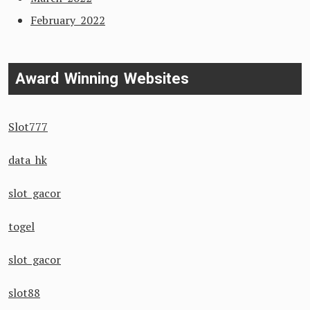
February 2022
Award Winning Websites
Slot777
data hk
slot gacor
togel
slot gacor
slot88