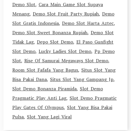
Demo Slot
,
Cara Main Game Slot Supaya
Menang
,
Demo Slot Fruit Party Rupiah
,
Demo
Slot Gratis Indonesia
,
Demo Slot Harta Aztec
,
Demo Slot Sweet Bonanza Rupiah
,
Demo Slot
Tidak Lag
,
Depo Slot Demo
,
El Paso Gunfight
Slot Demo
,
Lucky Ladies Slot Demo
,
Pp Demo
Slot
,
Rise Of Samurai Megaways Slot Demo
,
Room Slot Fafafa Yang Bagus
,
Situs Slot Yang
Bisa Pakai Dana
,
Situs Slot Yang Gampang Jp
,
Slot Demo Bonanza Piramida
,
Slot Demo
Pragmatic Play Anti Lag
,
Slot Demo Pragmatic
Play Gates Of Olympus
,
Slot Yang Bisa Pakai
Pulsa
,
Slot Yang Lagi Viral