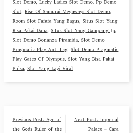
Slot Demo
,
Lucky Ladies Slot Demo
,
Pp Demo
Slot
,
Rise Of Samurai Megaways Slot Demo
,
Room Slot Fafafa Yang Bagus
,
Situs Slot Yang
Bisa Pakai Dana
,
Situs Slot Yang Gampang Jp
,
Slot Demo Bonanza Piramida
,
Slot Demo
Pragmatic Play Anti Lag
,
Slot Demo Pragmatic
Play Gates Of Olympus
,
Slot Yang Bisa Pakai
Pulsa
,
Slot Yang Lagi Viral
Post
Previous Post:
Age of
Next Post:
Imperial
navigation
the Gods Ruler of the
Palace – Cara