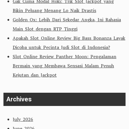
Gak Cuma Modal Hoki: Trik Slot Jackpot yang
Bikin Peluang Menang Lo Naik Drastis
Golden Ox: Lebih Dari Sekedar Angka, Ini Rahasia
Main Slot dengan RTP Tinggi
Apakah Slot Online Review Big Bass Bonanza Layak
Dicoba untuk Pecinta Judi Slot di Indonesia?
Slot Online Review Panther Moon: Pengalaman
Bermain yang Membawa Sensasi Malam Penuh
Kejutan dan Jackpot
Archives
July 2026
June 2026