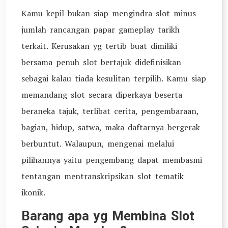
Kamu kepil bukan siap mengindra slot minus
jumlah rancangan papar gameplay tarikh
terkait. Kerusakan yg tertib buat dimiliki
bersama penuh slot bertajuk didefinisikan
sebagai kalau tiada kesulitan terpilih. Kamu siap
memandang slot secara diperkaya beserta
beraneka tajuk, terlibat cerita, pengembaraan,
bagian, hidup, satwa, maka daftarnya bergerak
berbuntut. Walaupun, mengenai melalui
pilihannya yaitu pengembang dapat membasmi
tentangan mentranskripsikan slot tematik
ikonik.
Barang apa yg Membina Slot