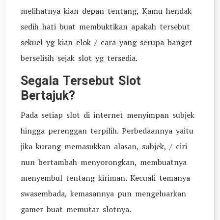
melihatnya kian depan tentang, Kamu hendak
sedih hati buat membuktikan apakah tersebut
sekuel yg kian elok / cara yang serupa banget
berselisih sejak slot yg tersedia.
Segala Tersebut Slot
Bertajuk?
Pada setiap slot di internet menyimpan subjek
hingga perenggan terpilih. Perbedaannya yaitu
jika kurang memasukkan alasan, subjek, / ciri
nun bertambah menyorongkan, membuatnya
menyembul tentang kiriman. Kecuali temanya
swasembada, kemasannya pun mengeluarkan
gamer buat memutar slotnya.