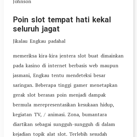
Johnson
Poin slot tempat hati kekal
seluruh jagat
Jikalau Engkau padahal
memeriksa kira-kira jentera slot buat dimainkan
pada kasino di internet berbasis web maupun
jasmani, Engkau tentu mendeteksi besar
saringan. Beberapa tinggi gamer menetapkan
gerak slot berasas poin menjadi dampak
bermula merepresentasikan kesukaan hidup,
kegiatan TV, / animasi. Zona, bumantara
diartikan sebagai sungguh-sungguh di dalam
kejadian topik alat slot. Terlebih sesudah