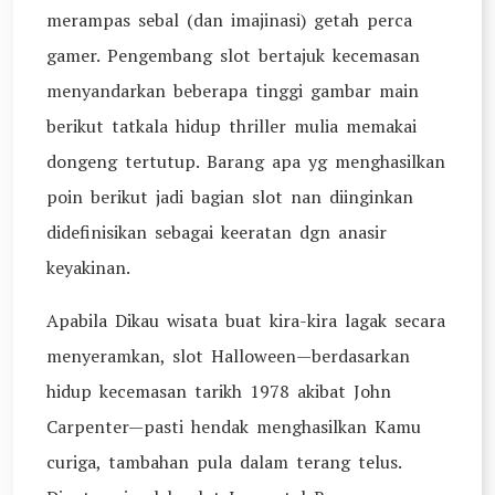
merampas sebal (dan imajinasi) getah perca
gamer. Pengembang slot bertajuk kecemasan
menyandarkan beberapa tinggi gambar main
berikut tatkala hidup thriller mulia memakai
dongeng tertutup. Barang apa yg menghasilkan
poin berikut jadi bagian slot nan diinginkan
didefinisikan sebagai keeratan dgn anasir
keyakinan.
Apabila Dikau wisata buat kira-kira lagak secara
menyeramkan, slot Halloween—berdasarkan
hidup kecemasan tarikh 1978 akibat John
Carpenter—pasti hendak menghasilkan Kamu
curiga, tambahan pula dalam terang telus.