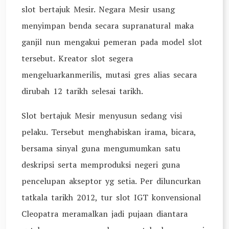
slot bertajuk Mesir. Negara Mesir usang
menyimpan benda secara supranatural maka
ganjil nun mengakui pemeran pada model slot
tersebut. Kreator slot segera
mengeluarkanmerilis, mutasi gres alias secara
dirubah 12 tarikh selesai tarikh.
Slot bertajuk Mesir menyusun sedang visi
pelaku. Tersebut menghabiskan irama, bicara,
bersama sinyal guna mengumumkan satu
deskripsi serta memproduksi negeri guna
pencelupan akseptor yg setia. Per diluncurkan
tatkala tarikh 2012, tur slot IGT konvensional
Cleopatra meramalkan jadi pujaan diantara