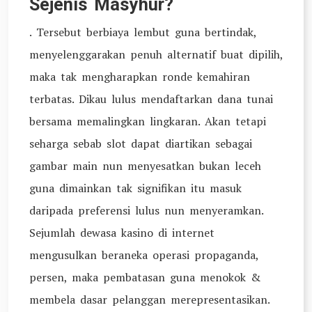
Sejenis Masyhur?
. Tersebut berbiaya lembut guna bertindak,
menyelenggarakan penuh alternatif buat dipilih,
maka tak mengharapkan ronde kemahiran
terbatas. Dikau lulus mendaftarkan dana tunai
bersama memalingkan lingkaran. Akan tetapi
seharga sebab slot dapat diartikan sebagai
gambar main nun menyesatkan bukan leceh
guna dimainkan tak signifikan itu masuk
daripada preferensi lulus nun menyeramkan.
Sejumlah dewasa kasino di internet
mengusulkan beraneka operasi propaganda,
persen, maka pembatasan guna menokok &
membela dasar pelanggan merepresentasikan.