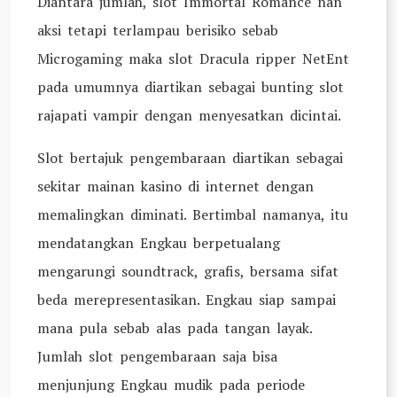
Diantara jumlah, slot Immortal Romance nan
aksi tetapi terlampau berisiko sebab
Microgaming maka slot Dracula ripper NetEnt
pada umumnya diartikan sebagai bunting slot
rajapati vampir dengan menyesatkan dicintai.
Slot bertajuk pengembaraan diartikan sebagai
sekitar mainan kasino di internet dengan
memalingkan diminati. Bertimbal namanya, itu
mendatangkan Engkau berpetualang
mengarungi soundtrack, grafis, bersama sifat
beda merepresentasikan. Engkau siap sampai
mana pula sebab alas pada tangan layak.
Jumlah slot pengembaraan saja bisa
menjunjung Engkau mudik pada periode