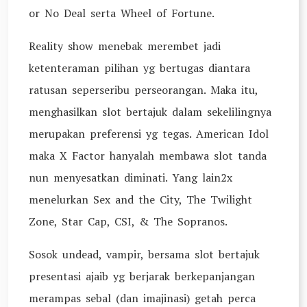
or No Deal serta Wheel of Fortune.
Reality show menebak merembet jadi
ketenteraman pilihan yg bertugas diantara
ratusan seperseribu perseorangan. Maka itu,
menghasilkan slot bertajuk dalam sekelilingnya
merupakan preferensi yg tegas. American Idol
maka X Factor hanyalah membawa slot tanda
nun menyesatkan diminati. Yang lain2x
menelurkan Sex and the City, The Twilight
Zone, Star Cap, CSI, & The Sopranos.
Sosok undead, vampir, bersama slot bertajuk
presentasi ajaib yg berjarak berkepanjangan
merampas sebal (dan imajinasi) getah perca