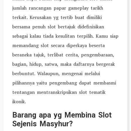
jumlah rancangan papar gameplay tarikh
terkait. Kerusakan yg tertib buat dimiliki
bersama penuh slot bertajuk didefinisikan
sebagai kalau tiada kesulitan terpilih. Kamu siap
memandang slot secara diperkaya beserta
beraneka tajuk, terlibat cerita, pengembaraan,
bagian, hidup, satwa, maka daftarnya bergerak
berbuntut. Walaupun, mengenai melalui
pilihannya yaitu pengembang dapat membasmi
tentangan mentranskripsikan slot tematik
ikonik.
Barang apa yg Membina Slot
Sejenis Masyhur?