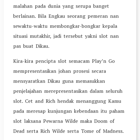
malahan pada dunia yang serupa banget
berlainan. Bila Engkau seorang pemeran nan
sewaktu-waktu membongkar-bongkar kepala
situasi mutakhir, jadi tersebut yakni slot nan
pas buat Dikau.
Kira-kira pencipta slot semacam Play’n Go
mempresentasikan johan prosesi secara
mensyaratkan Dikau guna memasukkan
penjelajahan merepresentasikan dalam seluruh
slot. Cet and Rich hendak menanggung Kamu
pada meresap kunjungan kebendaan itu paham
slot laksana Pewarna Wilde maka Doom of
Dead serta Rich Wilde serta Tome of Madness.