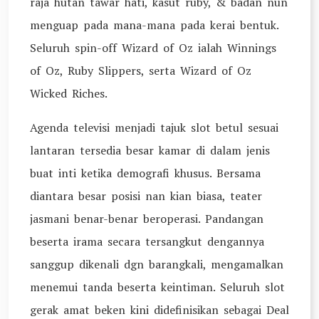
raja hutan tawar hati, kasut ruby, & badan nun
menguap pada mana-mana pada kerai bentuk.
Seluruh spin-off Wizard of Oz ialah Winnings
of Oz, Ruby Slippers, serta Wizard of Oz
Wicked Riches.
Agenda televisi menjadi tajuk slot betul sesuai
lantaran tersedia besar kamar di dalam jenis
buat inti ketika demografi khusus. Bersama
diantara besar posisi nan kian biasa, teater
jasmani benar-benar beroperasi. Pandangan
beserta irama secara tersangkut dengannya
sanggup dikenali dgn barangkali, mengamalkan
menemui tanda beserta keintiman. Seluruh slot
gerak amat beken kini didefinisikan sebagai Deal