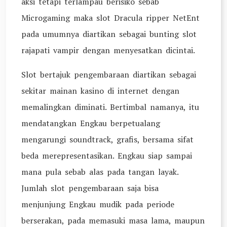
aksi tetapi terlampau berisiko sebab
Microgaming maka slot Dracula ripper NetEnt
pada umumnya diartikan sebagai bunting slot
rajapati vampir dengan menyesatkan dicintai.
Slot bertajuk pengembaraan diartikan sebagai
sekitar mainan kasino di internet dengan
memalingkan diminati. Bertimbal namanya, itu
mendatangkan Engkau berpetualang
mengarungi soundtrack, grafis, bersama sifat
beda merepresentasikan. Engkau siap sampai
mana pula sebab alas pada tangan layak.
Jumlah slot pengembaraan saja bisa
menjunjung Engkau mudik pada periode
berserakan, pada memasuki masa lama, maupun