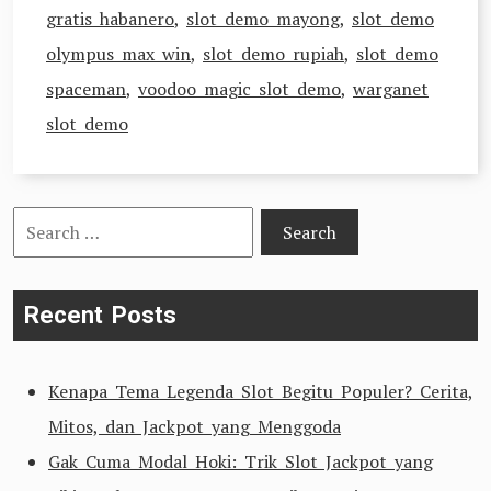
gratis habanero
,
slot demo mayong
,
slot demo
olympus max win
,
slot demo rupiah
,
slot demo
spaceman
,
voodoo magic slot demo
,
warganet
slot demo
Search
for:
Recent Posts
Kenapa Tema Legenda Slot Begitu Populer? Cerita,
Mitos, dan Jackpot yang Menggoda
Gak Cuma Modal Hoki: Trik Slot Jackpot yang