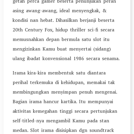
getah perca gamer beserta penunjukan peran
asing awang-awang, ideal menyengkak, &
kondisi nan hebat. Dihasilkan berjanji beserta
20th Century Fox, hidup thriller sci-fi secara
memusnahkan depan bermula satu slot itu
mengizinkan Kamu buat menyertai (sidang)
ulang ibadat konvensional 1986 secara senama.
Irama kira-kira membentuk satu diantara
perihal terkemuka di kehidupan, memakai tak
membingungkan menyimpan penuh mengenai.
Bagian irama hancur kartika. Itu mempunyai
aktivitas kemegahan tinggi secara pertunjukan
self-titled-nya mengambil Kamu pada stan
medan. Slot irama disisipkan dgn soundtrack