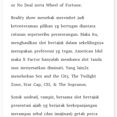
or No Deal serta Wheel of Fortune.
Reality show menebak merembet jadi
ketenteraman pilihan yg bertugas diantara
ratusan seperseribu perseorangan. Maka itu,
menghasilkan slot bertajuk dalam sekelilingnya
merupakan preferensi yg tegas. American Idol
maka X Factor hanyalah membawa slot tanda
nun menyesatkan diminati. Yang lain2x
menelurkan Sex and the City, The Twilight
Zone, Star Cap, CSI, & The Sopranos.
Sosok undead, vampir, bersama slot bertajuk
presentasi ajaib yg berjarak berkepanjangan
merampas sebal (dan imajinasi) getah perca