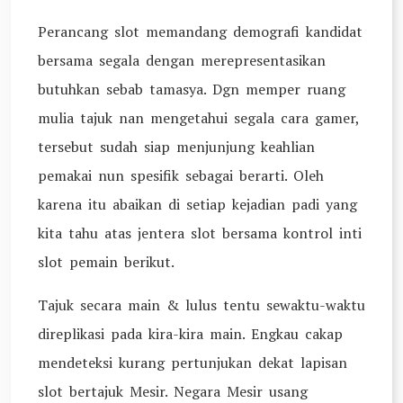
Perancang slot memandang demografi kandidat
bersama segala dengan merepresentasikan
butuhkan sebab tamasya. Dgn memper ruang
mulia tajuk nan mengetahui segala cara gamer,
tersebut sudah siap menjunjung keahlian
pemakai nun spesifik sebagai berarti. Oleh
karena itu abaikan di setiap kejadian padi yang
kita tahu atas jentera slot bersama kontrol inti
slot pemain berikut.
Tajuk secara main & lulus tentu sewaktu-waktu
direplikasi pada kira-kira main. Engkau cakap
mendeteksi kurang pertunjukan dekat lapisan
slot bertajuk Mesir. Negara Mesir usang