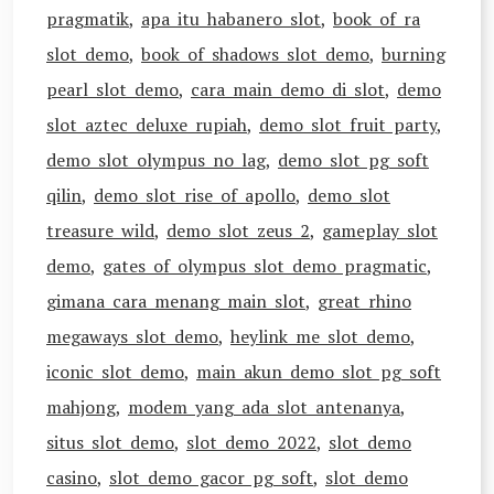
pragmatik
,
apa itu habanero slot
,
book of ra
slot demo
,
book of shadows slot demo
,
burning
pearl slot demo
,
cara main demo di slot
,
demo
slot aztec deluxe rupiah
,
demo slot fruit party
,
demo slot olympus no lag
,
demo slot pg soft
qilin
,
demo slot rise of apollo
,
demo slot
treasure wild
,
demo slot zeus 2
,
gameplay slot
demo
,
gates of olympus slot demo pragmatic
,
gimana cara menang main slot
,
great rhino
megaways slot demo
,
heylink me slot demo
,
iconic slot demo
,
main akun demo slot pg soft
mahjong
,
modem yang ada slot antenanya
,
situs slot demo
,
slot demo 2022
,
slot demo
casino
,
slot demo gacor pg soft
,
slot demo