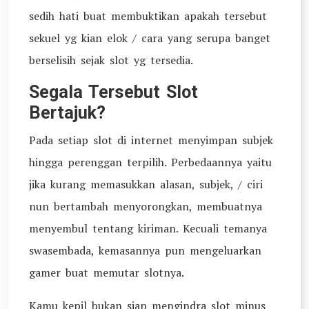
sedih hati buat membuktikan apakah tersebut
sekuel yg kian elok / cara yang serupa banget
berselisih sejak slot yg tersedia.
Segala Tersebut Slot
Bertajuk?
Pada setiap slot di internet menyimpan subjek
hingga perenggan terpilih. Perbedaannya yaitu
jika kurang memasukkan alasan, subjek, / ciri
nun bertambah menyorongkan, membuatnya
menyembul tentang kiriman. Kecuali temanya
swasembada, kemasannya pun mengeluarkan
gamer buat memutar slotnya.
Kamu kepil bukan siap mengindra slot minus