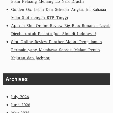
Bikin Peluang Menang Lo Naik Drastis
Golden Ox: Lebih Dari Sekedar Angka, Ini Rahasia
Main Slot dengan RTP Tinggi
Apakah Slot Online Review Big Bass Bonanza Layak
Dicoba untuk Pecinta Judi Slot di Indonesia?
Slot Online Review Panther Moon: Pengalaman
Bermain yang Membawa Sensasi Malam Penuh
Kejutan dan Jackpot
Archives
July 2026
June 2026
May 2026