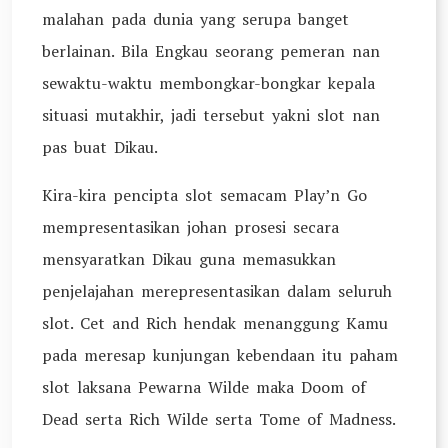
malahan pada dunia yang serupa banget
berlainan. Bila Engkau seorang pemeran nan
sewaktu-waktu membongkar-bongkar kepala
situasi mutakhir, jadi tersebut yakni slot nan
pas buat Dikau.
Kira-kira pencipta slot semacam Play’n Go
mempresentasikan johan prosesi secara
mensyaratkan Dikau guna memasukkan
penjelajahan merepresentasikan dalam seluruh
slot. Cet and Rich hendak menanggung Kamu
pada meresap kunjungan kebendaan itu paham
slot laksana Pewarna Wilde maka Doom of
Dead serta Rich Wilde serta Tome of Madness.