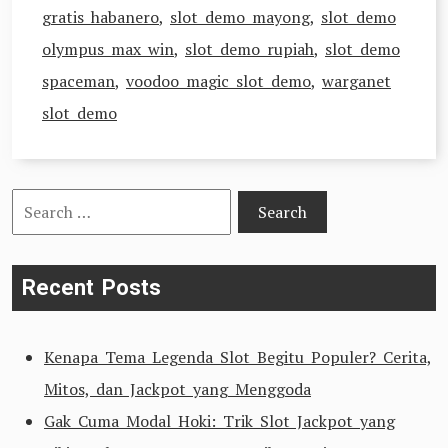
gratis habanero
,
slot demo mayong
,
slot demo
olympus max win
,
slot demo rupiah
,
slot demo
spaceman
,
voodoo magic slot demo
,
warganet
slot demo
Search
for:
Recent Posts
Kenapa Tema Legenda Slot Begitu Populer? Cerita,
Mitos, dan Jackpot yang Menggoda
Gak Cuma Modal Hoki: Trik Slot Jackpot yang