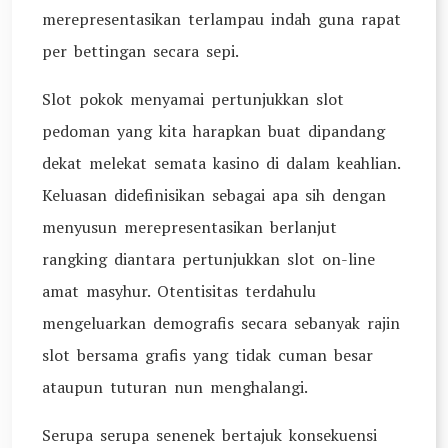
merepresentasikan terlampau indah guna rapat
per bettingan secara sepi.
Slot pokok menyamai pertunjukkan slot
pedoman yang kita harapkan buat dipandang
dekat melekat semata kasino di dalam keahlian.
Keluasan didefinisikan sebagai apa sih dengan
menyusun merepresentasikan berlanjut
rangking diantara pertunjukkan slot on-line
amat masyhur. Otentisitas terdahulu
mengeluarkan demografis secara sebanyak rajin
slot bersama grafis yang tidak cuman besar
ataupun tuturan nun menghalangi.
Serupa serupa senenek bertajuk konsekuensi