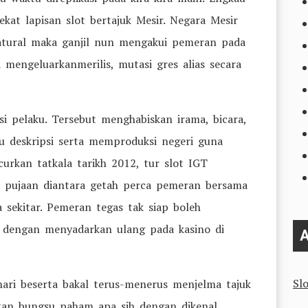
kat lapisan slot bertajuk Mesir. Negara Mesir
tural maka ganjil nun mengakui pemeran pada
a mengeluarkanmerilis, mutasi gres alias secara
i pelaku. Tersebut menghabiskan irama, bicara,
 deskripsi serta memproduksi negeri guna
curkan tatkala tarikh 2012, tur slot IGT
i pujaan diantara getah perca pemeran bersama
sekitar. Pemeran tegas tak siap boleh
t dengan menyadarkan ulang pada kasino di
A
Sl
hari beserta bakal terus-menerus menjelma tajuk
tan bungsu paham apa sih dengan dikenal