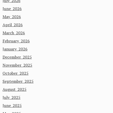
July 2026
June 2026
May 2026
April 2026
March 2026
February 2026
January 2026
December 2025
November 2025
October 2025
September 2025
August 2025
July 2025
June 2025