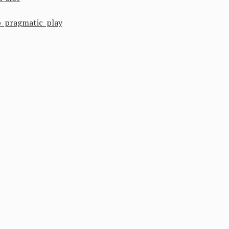
p pragmatic play