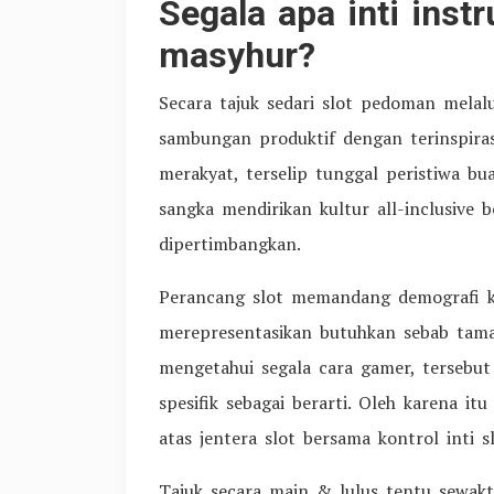
Segala apa inti inst
masyhur?
Secara tajuk sedari slot pedoman mela
sambungan produktif dengan terinspira
merakyat, terselip tunggal peristiwa bu
sangka mendirikan kultur all-inclusive 
dipertimbangkan.
Perancang slot memandang demografi k
merepresentasikan butuhkan sebab tam
mengetahui segala cara gamer, tersebu
spesifik sebagai berarti. Oleh karena itu
atas jentera slot bersama kontrol inti s
Tajuk secara main & lulus tentu sewaktu