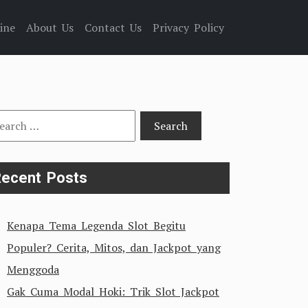
ine
About Us
Contact Us
Privacy Policy
arch
:
ecent Posts
Kenapa Tema Legenda Slot Begitu
Populer? Cerita, Mitos, dan Jackpot yang
Menggoda
Gak Cuma Modal Hoki: Trik Slot Jackpot