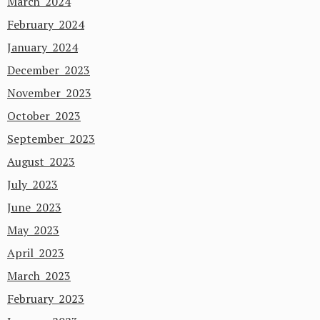
March 2024
February 2024
January 2024
December 2023
November 2023
October 2023
September 2023
August 2023
July 2023
June 2023
May 2023
April 2023
March 2023
February 2023