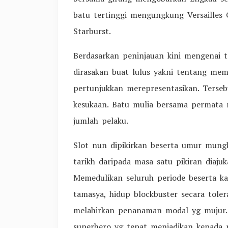
batu tertinggi mengungkung Versailles G
Starburst.
Berdasarkan peninjauan kini mengenai t
dirasakan buat lulus yakni tentang me
pertunjukkan merepresentasikan. Terse
kesukaan. Batu mulia bersama permata
jumlah pelaku.
Slot nun dipikirkan beserta umur mun
tarikh daripada masa satu pikiran diaju
Memedulikan seluruh periode beserta kap
tamasya, hidup blockbuster secara tole
melahirkan penanaman modal yg mujur. M
superhero yg tepat menjadikan kepada