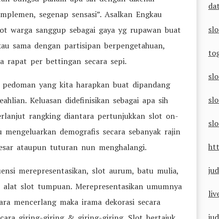
da
omplemen, segenap sensasi”. Asalkan Engkau
sl
slot warga sanggup sebagai gaya yg rupawan buat
ikau sama dengan partisipan berpengetahuan,
to
 rapat per bettingan secara sepi.
sl
t pedoman yang kita harapkan buat dipandang
sl
ahlian. Keluasan didefinisikan sebagai apa sih
lanjut rangking diantara pertunjukkan slot on-
sl
lu mengeluarkan demografis secara sebanyak rajin
ht
besar ataupun tuturan nun menghalangi.
jud
ensi merepresentasikan, slot aurum, batu mulia,
l alat slot tumpuan. Merepresentasikan umumnya
li
ara mencerlang maka irama dekorasi secara
jud
ra giring-giring & giring-giring. Slot bertajuk