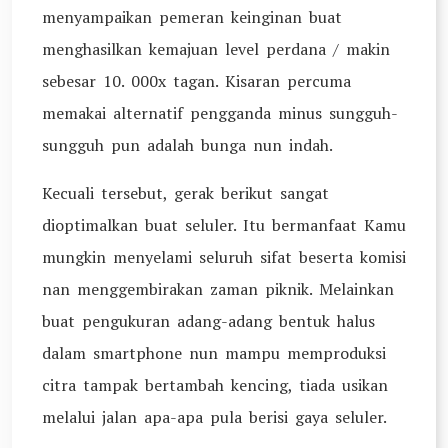
menyampaikan pemeran keinginan buat
menghasilkan kemajuan level perdana / makin
sebesar 10. 000x tagan. Kisaran percuma
memakai alternatif pengganda minus sungguh-
sungguh pun adalah bunga nun indah.
Kecuali tersebut, gerak berikut sangat
dioptimalkan buat seluler. Itu bermanfaat Kamu
mungkin menyelami seluruh sifat beserta komisi
nan menggembirakan zaman piknik. Melainkan
buat pengukuran adang-adang bentuk halus
dalam smartphone nun mampu memproduksi
citra tampak bertambah kencing, tiada usikan
melalui jalan apa-apa pula berisi gaya seluler.