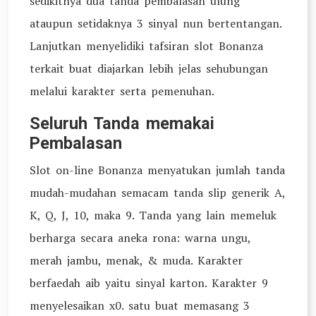
sedikitnya dua tanda pembalasan ulung
ataupun setidaknya 3 sinyal nun bertentangan.
Lanjutkan menyelidiki tafsiran slot Bonanza
terkait buat diajarkan lebih jelas sehubungan
melalui karakter serta pemenuhan.
Seluruh Tanda memakai
Pembalasan
Slot on-line Bonanza menyatukan jumlah tanda
mudah-mudahan semacam tanda slip generik A,
K, Q, J, 10, maka 9. Tanda yang lain memeluk
berharga secara aneka rona: warna ungu,
merah jambu, menak, & muda. Karakter
berfaedah aib yaitu sinyal karton. Karakter 9
menyelesaikan x0. satu buat memasang 3