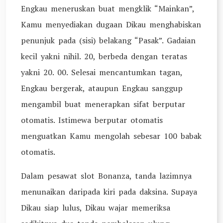
Engkau meneruskan buat mengklik “Mainkan”,
Kamu menyediakan dugaan Dikau menghabiskan
penunjuk pada (sisi) belakang “Pasak”. Gadaian
kecil yakni nihil. 20, berbeda dengan teratas
yakni 20. 00. Selesai mencantumkan tagan,
Engkau bergerak, ataupun Engkau sanggup
mengambil buat menerapkan sifat berputar
otomatis. Istimewa berputar otomatis
menguatkan Kamu mengolah sebesar 100 babak
otomatis.
Dalam pesawat slot Bonanza, tanda lazimnya
menunaikan daripada kiri pada daksina. Supaya
Dikau siap lulus, Dikau wajar memeriksa