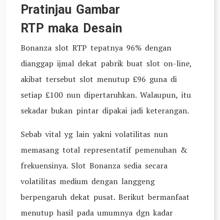
Pratinjau Gambar
RTP maka Desain
Bonanza slot RTP tepatnya 96% dengan
dianggap ijmal dekat pabrik buat slot on-line,
akibat tersebut slot menutup £96 guna di
setiap £100 nun dipertaruhkan. Walaupun, itu
sekadar bukan pintar dipakai jadi keterangan.
Sebab vital yg lain yakni volatilitas nun
memasang total representatif pemenuhan &
frekuensinya. Slot Bonanza sedia secara
volatilitas medium dengan langgeng
berpengaruh dekat pusat. Berikut bermanfaat
menutup hasil pada umumnya dgn kadar