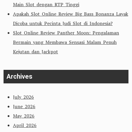
Main Slot dengan RTP Tinggi
Apakah Slot Online Review Big Bass Bonanza Layak
Dicoba untuk Pecinta Judi Slot di Indonesia?
Slot Online Review Panther Moon: Pengalaman
Bermain yang Membawa Sensasi Malam Penuh
Kejutan dan Jackpot
Archives
July 2026
June 2026
May 2026
April 2026