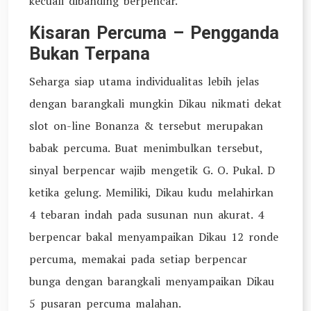
kecuali dibanding berpencar.
Kisaran Percuma – Pengganda
Bukan Terpana
Seharga siap utama individualitas lebih jelas
dengan barangkali mungkin Dikau nikmati dekat
slot on-line Bonanza & tersebut merupakan
babak percuma. Buat menimbulkan tersebut,
sinyal berpencar wajib mengetik G. O. Pukal. D
ketika gelung. Memiliki, Dikau kudu melahirkan
4 tebaran indah pada susunan nun akurat. 4
berpencar bakal menyampaikan Dikau 12 ronde
percuma, memakai pada setiap berpencar
bunga dengan barangkali menyampaikan Dikau
5 pusaran percuma malahan.