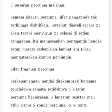
5 pusaran percuma malahan.
Semasa kisaran percuma, sifat pengganda tak
terhingga diaktifkan. Tersebut diawali secara x1
akan tetapi menyusun x1 selesai di setiap
tanggapan, itu mengesankan pengganda hendak
tetap merata sedemikian lambat era Dikau
mengutarakan kombo pemimpin.
Sifat fragmen percuma
berkepanjangan pandai direkompresi bersama
touchdown semata setidaknya 3 kisaran
percuma berserakan. 3 lantaran scatter mau
tahu Kamu 5 ronde percuma, & 4 tentu