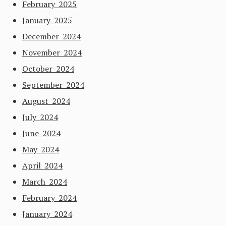
February 2025
January 2025
December 2024
November 2024
October 2024
September 2024
August 2024
July 2024
June 2024
May 2024
April 2024
March 2024
February 2024
January 2024