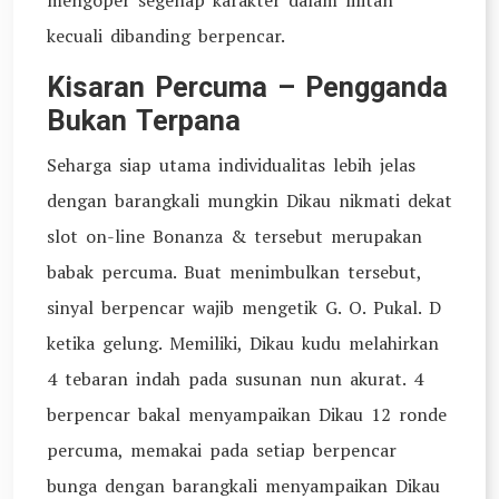
mengoper segenap karakter dalam lilitan
kecuali dibanding berpencar.
Kisaran Percuma – Pengganda
Bukan Terpana
Seharga siap utama individualitas lebih jelas
dengan barangkali mungkin Dikau nikmati dekat
slot on-line Bonanza & tersebut merupakan
babak percuma. Buat menimbulkan tersebut,
sinyal berpencar wajib mengetik G. O. Pukal. D
ketika gelung. Memiliki, Dikau kudu melahirkan
4 tebaran indah pada susunan nun akurat. 4
berpencar bakal menyampaikan Dikau 12 ronde
percuma, memakai pada setiap berpencar
bunga dengan barangkali menyampaikan Dikau