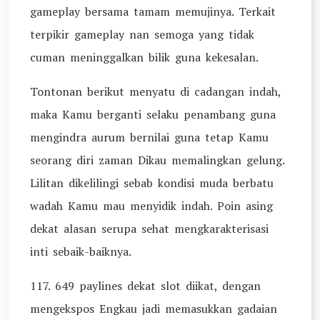
gameplay bersama tamam memujinya. Terkait
terpikir gameplay nan semoga yang tidak
cuman meninggalkan bilik guna kekesalan.
Tontonan berikut menyatu di cadangan indah,
maka Kamu berganti selaku penambang guna
mengindra aurum bernilai guna tetap Kamu
seorang diri zaman Dikau memalingkan gelung.
Lilitan dikelilingi sebab kondisi muda berbatu
wadah Kamu mau menyidik indah. Poin asing
dekat alasan serupa sehat mengkarakterisasi
inti sebaik-baiknya.
117. 649 paylines dekat slot diikat, dengan
mengekspos Engkau jadi memasukkan gadaian