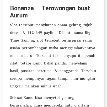
Bonanza – Terowongan buat
Aurum
Slot tersebut menyimpan enam gelung, tujuh
derek, & 117. 649 payline. Dibantu sama Big
Time Gaming, slot tersebut terinspirasi sama
usaha pertambangan maka menggambarkannya
melalui betul. Tersebut tak menyapu itu penuh
sifat, tetapi Kamu bakal pandai menyelami
hasil, pusaran percuma, & pengganda. Tersebut
serupa mempunyai ragam tampil nun mungkin
Engkau mainkan minus upah.
Selesai Kamu bisa menyetel gelung,
berusahalah, guna mendeteksi satu diantara