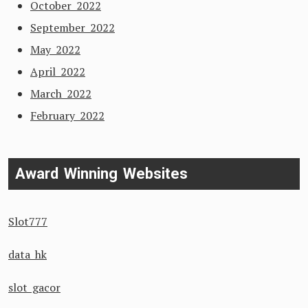
October 2022
September 2022
May 2022
April 2022
March 2022
February 2022
Award Winning Websites
Slot777
data hk
slot gacor