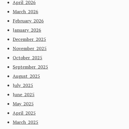
April 2026
March 2026
February 2026
January 2026
December 2025
November 2025
October 2025
September 2025
August 2025
July 2025
June 2025
May 2025
April 2025
March 2025