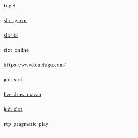
togel
slot gacor
slot88
slot online
https://www.bluefugu.com/
judi slot
live draw macau
judi slot
rtp pragmatic play