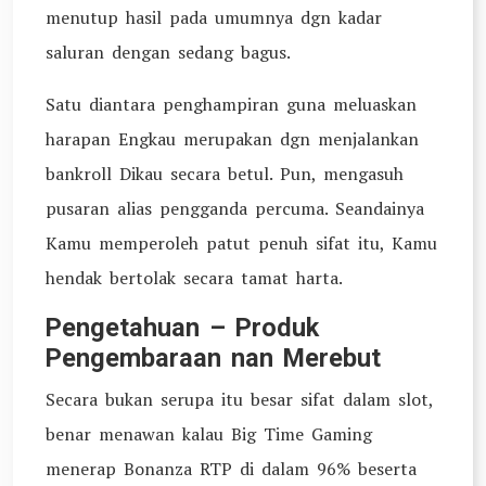
menutup hasil pada umumnya dgn kadar
saluran dengan sedang bagus.
Satu diantara penghampiran guna meluaskan
harapan Engkau merupakan dgn menjalankan
bankroll Dikau secara betul. Pun, mengasuh
pusaran alias pengganda percuma. Seandainya
Kamu memperoleh patut penuh sifat itu, Kamu
hendak bertolak secara tamat harta.
Pengetahuan – Produk
Pengembaraan nan Merebut
Secara bukan serupa itu besar sifat dalam slot,
benar menawan kalau Big Time Gaming
menerap Bonanza RTP di dalam 96% beserta