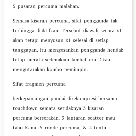
5 pusaran percuma malahan.
Semasa kisaran percuma, sifat pengganda tak
terhingga diaktifkan. Tersebut diawali secara x1
akan tetapi menyusun x1 selesai di setiap
tanggapan, itu mengesankan pengganda hendak
tetap merata sedemikian lambat era Dikau
mengutarakan kombo pemimpin.
Sifat fragmen percuma
berkepanjangan pandai direkompresi bersama
touchdown semata setidaknya 3 kisaran
percuma berserakan. 3 lantaran scatter mau
tahu Kamu 5 ronde percuma, & 4 tentu