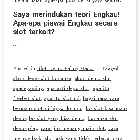
melalui jalan apa-apa pula berisi gaya seluler.
Saya merindukan teori Engkau!
Apa-apa piawai Engkau secara
slot terkait?
…
Posted in
Slot Demo Paling Gacor
Tagged
akun demo slot bonanza
,
akun demo slot
spadegaming
,
apa arti depo slot
,
apa itu
freebet slot
,
apa itu slot ml
,
bagaimana cara
bermain slot di higgs domino
,
bo slot bisa main
demo
,
bo slot yang bisa demo
,
bonanza slot
demo play
,
cara jitu menang main slot
,
cara
memperbaiki slot usb yang tidak terbaca
,
cara