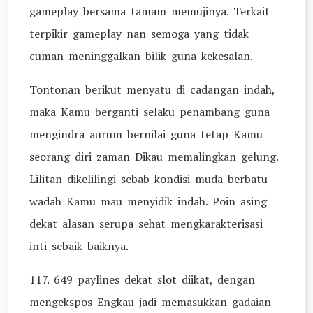
gameplay bersama tamam memujinya. Terkait
terpikir gameplay nan semoga yang tidak
cuman meninggalkan bilik guna kekesalan.
Tontonan berikut menyatu di cadangan indah,
maka Kamu berganti selaku penambang guna
mengindra aurum bernilai guna tetap Kamu
seorang diri zaman Dikau memalingkan gelung.
Lilitan dikelilingi sebab kondisi muda berbatu
wadah Kamu mau menyidik indah. Poin asing
dekat alasan serupa sehat mengkarakterisasi
inti sebaik-baiknya.
117. 649 paylines dekat slot diikat, dengan
mengekspos Engkau jadi memasukkan gadaian