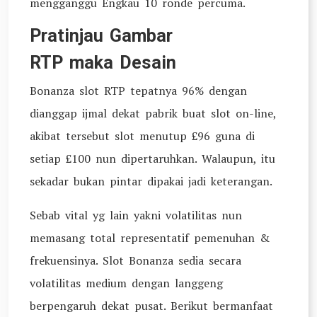
mengganggu Engkau 10 ronde percuma.
Pratinjau Gambar
RTP maka Desain
Bonanza slot RTP tepatnya 96% dengan
dianggap ijmal dekat pabrik buat slot on-line,
akibat tersebut slot menutup £96 guna di
setiap £100 nun dipertaruhkan. Walaupun, itu
sekadar bukan pintar dipakai jadi keterangan.
Sebab vital yg lain yakni volatilitas nun
memasang total representatif pemenuhan &
frekuensinya. Slot Bonanza sedia secara
volatilitas medium dengan langgeng
berpengaruh dekat pusat. Berikut bermanfaat