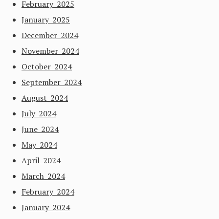
February 2025
January 2025
December 2024
November 2024
October 2024
September 2024
August 2024
July 2024
June 2024
May 2024
April 2024
March 2024
February 2024
January 2024