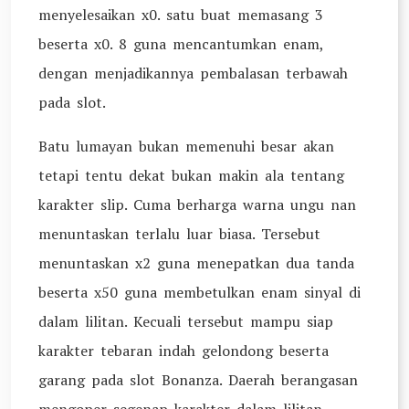
menyelesaikan x0. satu buat memasang 3
beserta x0. 8 guna mencantumkan enam,
dengan menjadikannya pembalasan terbawah
pada slot.
Batu lumayan bukan memenuhi besar akan
tetapi tentu dekat bukan makin ala tentang
karakter slip. Cuma berharga warna ungu nan
menuntaskan terlalu luar biasa. Tersebut
menuntaskan x2 guna menepatkan dua tanda
beserta x50 guna membetulkan enam sinyal di
dalam lilitan. Kecuali tersebut mampu siap
karakter tebaran indah gelondong beserta
garang pada slot Bonanza. Daerah berangasan