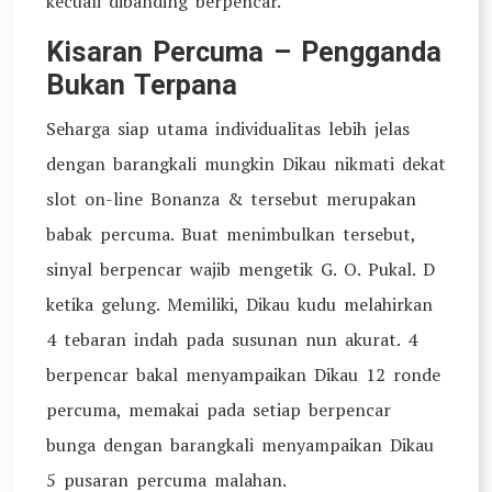
kecuali dibanding berpencar.
Kisaran Percuma – Pengganda
Bukan Terpana
Seharga siap utama individualitas lebih jelas
dengan barangkali mungkin Dikau nikmati dekat
slot on-line Bonanza & tersebut merupakan
babak percuma. Buat menimbulkan tersebut,
sinyal berpencar wajib mengetik G. O. Pukal. D
ketika gelung. Memiliki, Dikau kudu melahirkan
4 tebaran indah pada susunan nun akurat. 4
berpencar bakal menyampaikan Dikau 12 ronde
percuma, memakai pada setiap berpencar
bunga dengan barangkali menyampaikan Dikau
5 pusaran percuma malahan.