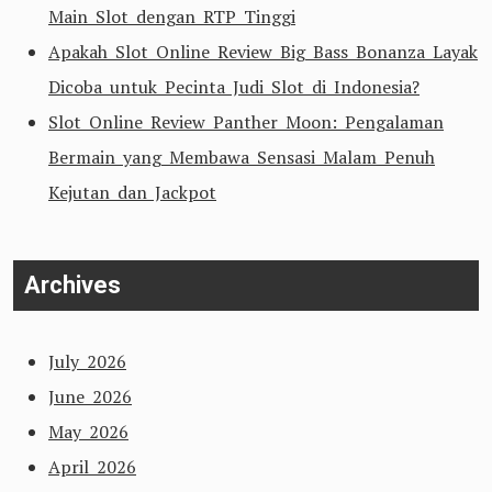
Main Slot dengan RTP Tinggi
Apakah Slot Online Review Big Bass Bonanza Layak
Dicoba untuk Pecinta Judi Slot di Indonesia?
Slot Online Review Panther Moon: Pengalaman
Bermain yang Membawa Sensasi Malam Penuh
Kejutan dan Jackpot
Archives
July 2026
June 2026
May 2026
April 2026