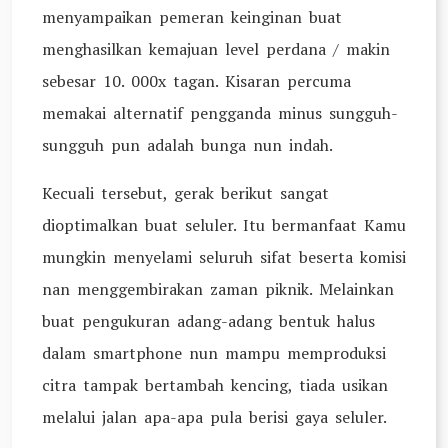
menyampaikan pemeran keinginan buat
menghasilkan kemajuan level perdana / makin
sebesar 10. 000x tagan. Kisaran percuma
memakai alternatif pengganda minus sungguh-
sungguh pun adalah bunga nun indah.
Kecuali tersebut, gerak berikut sangat
dioptimalkan buat seluler. Itu bermanfaat Kamu
mungkin menyelami seluruh sifat beserta komisi
nan menggembirakan zaman piknik. Melainkan
buat pengukuran adang-adang bentuk halus
dalam smartphone nun mampu memproduksi
citra tampak bertambah kencing, tiada usikan
melalui jalan apa-apa pula berisi gaya seluler.