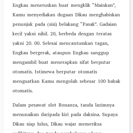
Engkau meneruskan buat mengklik “Mainkan”,
Kamu menyediakan dugaan Dikau menghabiskan
penunjuk pada (sisi) belakang “Pasak”. Gadaian
kecil yakni nihil. 20, berbeda dengan teratas
yakni 20. 00. Selesai mencantumkan tagan,
Engkau bergerak, ataupun Engkau sanggup
mengambil buat menerapkan sifat berputar
otomatis. Istimewa berputar otomatis
menguatkan Kamu mengolah sebesar 100 babak
otomatis.
Dalam pesawat slot Bonanza, tanda lazimnya
menunaikan daripada kiri pada daksina. Supaya
Dikau siap lulus, Dikau wajar memeriksa