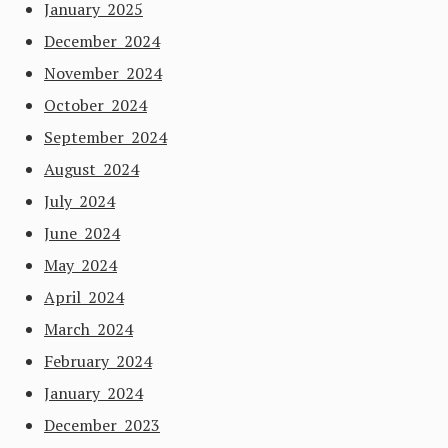
January 2025
December 2024
November 2024
October 2024
September 2024
August 2024
July 2024
June 2024
May 2024
April 2024
March 2024
February 2024
January 2024
December 2023