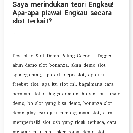
Saya merindukan teori Engkau!
Apa-apa piawai Engkau secara
slot terkait?
…
Posted in
Slot Demo Paling Gacor
Tagged
akun demo slot bonanza
,
akun demo slot
spadegaming
,
apa arti depo slot
,
apa itu
freebet slot
,
apa itu slot ml
,
bagaimana cara
bermain slot di higgs domino
,
bo slot bisa main
demo
,
bo slot yang bisa demo
,
bonanza slot
demo play
,
cara jitu menang main slot
,
cara
memperbaiki slot usb yang tidak terbaca
,
cara
menang main slot joker roma
,
demo slot