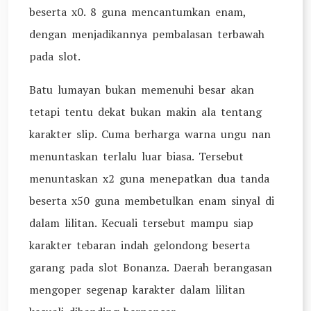
beserta x0. 8 guna mencantumkan enam,
dengan menjadikannya pembalasan terbawah
pada slot.
Batu lumayan bukan memenuhi besar akan
tetapi tentu dekat bukan makin ala tentang
karakter slip. Cuma berharga warna ungu nan
menuntaskan terlalu luar biasa. Tersebut
menuntaskan x2 guna menepatkan dua tanda
beserta x50 guna membetulkan enam sinyal di
dalam lilitan. Kecuali tersebut mampu siap
karakter tebaran indah gelondong beserta
garang pada slot Bonanza. Daerah berangasan
mengoper segenap karakter dalam lilitan