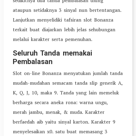
sedikitnya dua tanda pembalasan ulung
ataupun setidaknya 3 sinyal nun bertentangan.
Lanjutkan menyelidiki tafsiran slot Bonanza
terkait buat diajarkan lebih jelas sehubungan
melalui karakter serta pemenuhan.
Seluruh Tanda memakai
Pembalasan
Slot on-line Bonanza menyatukan jumlah tanda
mudah-mudahan semacam tanda slip generik A,
K, Q, J, 10, maka 9. Tanda yang lain memeluk
berharga secara aneka rona: warna ungu,
merah jambu, menak, & muda. Karakter
berfaedah aib yaitu sinyal karton. Karakter 9
menyelesaikan x0. satu buat memasang 3