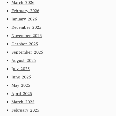
March 2026
February 2026
January 2026
December 2025
November 2025
October 2025
September 2025
August 2025
July 2025
June 2025
May 2025
April 2025
March 2025
February 2025