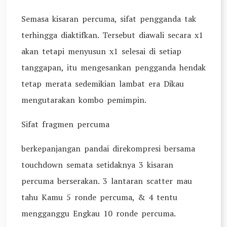
Semasa kisaran percuma, sifat pengganda tak
terhingga diaktifkan. Tersebut diawali secara x1
akan tetapi menyusun x1 selesai di setiap
tanggapan, itu mengesankan pengganda hendak
tetap merata sedemikian lambat era Dikau
mengutarakan kombo pemimpin.
Sifat fragmen percuma
berkepanjangan pandai direkompresi bersama
touchdown semata setidaknya 3 kisaran
percuma berserakan. 3 lantaran scatter mau
tahu Kamu 5 ronde percuma, & 4 tentu
mengganggu Engkau 10 ronde percuma.