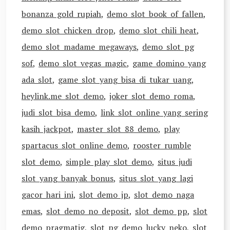
bonanza gold rupiah
,
demo slot book of fallen
,
demo slot chicken drop
,
demo slot chili heat
,
demo slot madame megaways
,
demo slot pg
sof
,
demo slot vegas magic
,
game domino yang
ada slot
,
game slot yang bisa di tukar uang
,
heylink.me slot demo
,
joker slot demo roma
,
judi slot bisa demo
,
link slot online yang sering
kasih jackpot
,
master slot 88 demo
,
play
spartacus slot online demo
,
rooster rumble
slot demo
,
simple play slot demo
,
situs judi
slot yang banyak bonus
,
situs slot yang lagi
gacor hari ini
,
slot demo jp
,
slot demo naga
emas
,
slot demo no deposit
,
slot demo pp
,
slot
demo pragmatig
,
slot pg demo lucky neko
,
slot