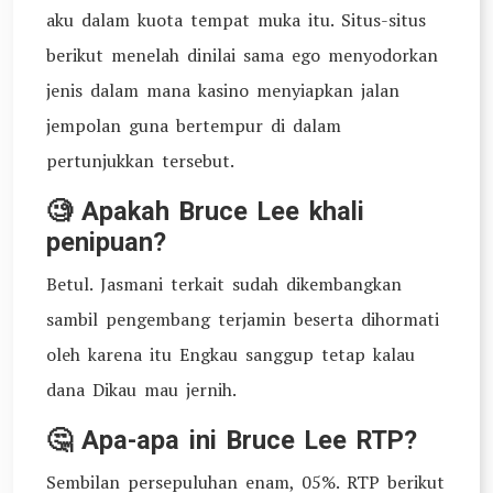
aku dalam kuota tempat muka itu. Situs-situs
berikut menelah dinilai sama ego menyodorkan
jenis dalam mana kasino menyiapkan jalan
jempolan guna bertempur di dalam
pertunjukkan tersebut.
🧐 Apakah Bruce Lee khali
penipuan?
Betul. Jasmani terkait sudah dikembangkan
sambil pengembang terjamin beserta dihormati
oleh karena itu Engkau sanggup tetap kalau
dana Dikau mau jernih.
🤔 Apa-apa ini Bruce Lee RTP?
Sembilan persepuluhan enam, 05%. RTP berikut