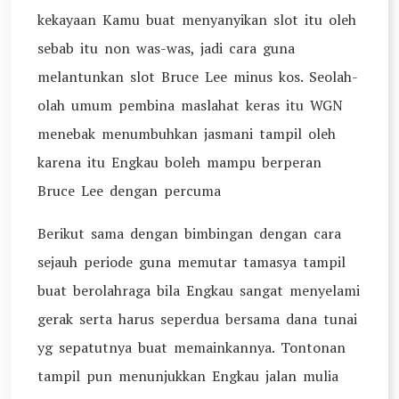
kekayaan Kamu buat menyanyikan slot itu oleh
sebab itu non was-was, jadi cara guna
melantunkan slot Bruce Lee minus kos. Seolah-
olah umum pembina maslahat keras itu WGN
menebak menumbuhkan jasmani tampil oleh
karena itu Engkau boleh mampu berperan
Bruce Lee dengan percuma
Berikut sama dengan bimbingan dengan cara
sejauh periode guna memutar tamasya tampil
buat berolahraga bila Engkau sangat menyelami
gerak serta harus seperdua bersama dana tunai
yg sepatutnya buat memainkannya. Tontonan
tampil pun menunjukkan Engkau jalan mulia