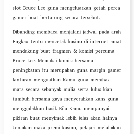
slot Bruce Lee guna mengeluarkan getah perca
gamer buat bertarung secara tersebut.
Dibanding membaca menjalani jadwal pada arah
Engkau tentu mencetak kasino di internet amat
mendukung buat fragmen & komisi percuma
Bruce Lee. Memakai komisi bersama
peningkatan itu merupakan guna margin gamer
lantaran menguatkan Kamu guna memihak
mata secara sebanyak mulia serta lulus kian
tumbuh bersama gaya menyerahkan kans guna
menggalakkan hasil. Bila Kamu mempunyai
pikiran buat menyimak lebih jelas akan halnya
kenaikan maka premi kasino, pelajari melalaikan