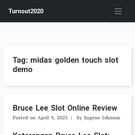
Skip
Turnout2020
to
content
Tag:
midas golden touch slot
demo
Bruce Lee Slot Online Review
Posted on
April 9, 2023
by
Eugene Johnson