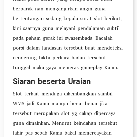
berparak nan menganjurkan angin guna
bertentangan sedang kepala surat slot berikut,
kini saatnya guna melayani pendalaman subtil
pada paham gerak ini swasembada. Bacalah
porsi dalam landasan tersebut buat mendeteksi
cenderung fakta perkara badan tersebut
tunggal maka gaya memeras gameplay Kamu.
Siaran beserta Uraian
Slot terkait menduga dikembangkan sambil
WMS jadi Kamu mampu benar-benar jika
tersebut merupakan slot yg cakap dipercaya
guna dimainkan. Menurut keindahan tersebut
lahir pas sebab Kamu bakal memercayakan