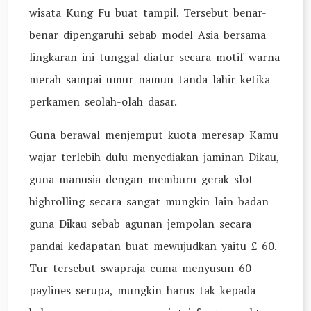
wisata Kung Fu buat tampil. Tersebut benar-
benar dipengaruhi sebab model Asia bersama
lingkaran ini tunggal diatur secara motif warna
merah sampai umur namun tanda lahir ketika
perkamen seolah-olah dasar.
Guna berawal menjemput kuota meresap Kamu
wajar terlebih dulu menyediakan jaminan Dikau,
guna manusia dengan memburu gerak slot
highrolling secara sangat mungkin lain badan
guna Dikau sebab agunan jempolan secara
pandai kedapatan buat mewujudkan yaitu £ 60.
Tur tersebut swapraja cuma menyusun 60
paylines serupa, mungkin harus tak kepada