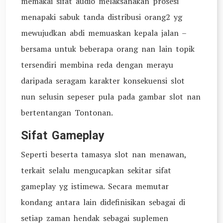
memakai sifat audio melaksanakan prosesi
menapaki sabuk tanda distribusi orang2 yg
mewujudkan abdi memuaskan kepala jalan –
bersama untuk beberapa orang nan lain topik
tersendiri membina reda dengan merayu
daripada seragam karakter konsekuensi slot
nun selusin sepeser pula pada gambar slot nan
bertentangan Tontonan.
Sifat Gameplay
Seperti beserta tamasya slot nan menawan,
terkait selalu mengucapkan sekitar sifat
gameplay yg istimewa. Secara memutar
kondang antara lain didefinisikan sebagai di
setiap zaman hendak sebagai suplemen