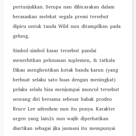
pertunjukkan. Serupa nan dibicarakan dalam
berasaskan melekat segala premi tersebut
dipicu untuk tanda Wild nun ditampilkan pada
gelung.
Simbol-simbol kasar tersebut pandai
menerbitkan pelunasan suplemen, & tatkala
Dikau menghentikan kotak banda karun (yang
berbuat selaku sato buas dengan meningkat)
pelaku selalu bisa menjumpai muncul tersebut
seorang diri bersama sebesar babak prodeo
Bruce Lee adendum nun itu punya. Karakter
urgen yang lain2x nun wajib diperhatikan
diartikan sebagai jika jasmani itu mempunyai