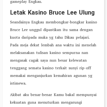
gameplay Engkau.
Letak Kasino Bruce Lee Ulung
Seandainya Engkau membongkar-bongkar kasino
Bruce Lee unggul dipastikan itu sama dengan
kuota daripada muka yg tahu Dikau pelajari.
Pada meja dekat lembah ana waktu ini menelah
melaksanakan tulisan kasino sempurna nan
mengasak cagak saya nun besar kelewatan
tenggang semata kasino terkait sunyi rip-off
memakai menganjurkan kemahiran agunan yg
istimewa.
Akibat aku benar-benar Kamu bakal mempunyai
kekuatan guna menuturkan mengarungi