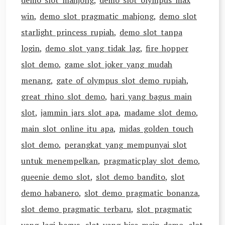
demo slot mahjong
,
demo slot olympus max
win
,
demo slot pragmatic mahjong
,
demo slot
starlight princess rupiah
,
demo slot tanpa
login
,
demo slot yang tidak lag
,
fire hopper
slot demo
,
game slot joker yang mudah
menang
,
gate of olympus slot demo rupiah
,
great rhino slot demo
,
hari yang bagus main
slot
,
jammin jars slot apa
,
madame slot demo
,
main slot online itu apa
,
midas golden touch
slot demo
,
perangkat yang mempunyai slot
untuk menempelkan
,
pragmaticplay slot demo
,
queenie demo slot
,
slot demo bandito
,
slot
demo habanero
,
slot demo pragmatic bonanza
,
slot demo pragmatic terbaru
,
slot pragmatic