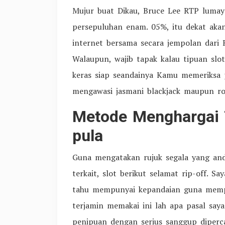
Mujur buat Dikau, Bruce Lee RTP lumay
persepuluhan enam. 05%, itu dekat aka
internet bersama secara jempolan dari
Walaupun, wajib tapak kalau tipuan sl
keras siap seandainya Kamu memeriksa 
mengawasi jasmani blackjack maupun ro
Metode Menghargai 
pula
Guna mengatakan rujuk segala yang and
terkait, slot berikut selamat rip-off. 
tahu mempunyai kepandaian guna mempe
terjamin memakai ini lah apa pasal s
penipuan dengan serius sanggup diperc