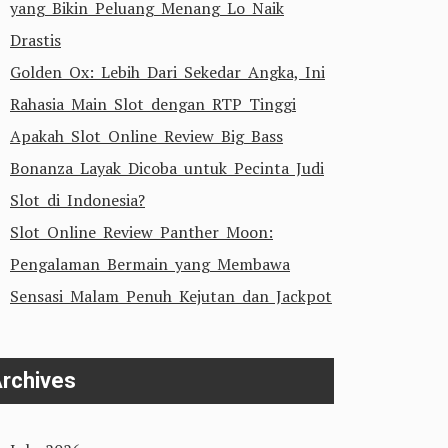
yang Bikin Peluang Menang Lo Naik
Drastis
Golden Ox: Lebih Dari Sekedar Angka, Ini
Rahasia Main Slot dengan RTP Tinggi
Apakah Slot Online Review Big Bass
Bonanza Layak Dicoba untuk Pecinta Judi
Slot di Indonesia?
Slot Online Review Panther Moon:
Pengalaman Bermain yang Membawa
Sensasi Malam Penuh Kejutan dan Jackpot
rchives