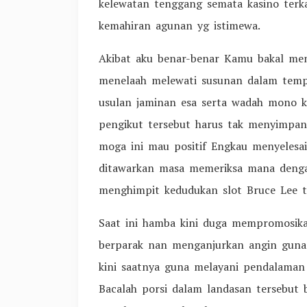
kelewatan tenggang semata kasino terk
kemahiran agunan yg istimewa.
Akibat aku benar-benar Kamu bakal m
menelaah melewati susunan dalam tempa
usulan jaminan esa serta wadah mono 
pengikut tersebut harus tak menyimpan
moga ini mau positif Engkau menyelesai
ditawarkan masa memeriksa mana deng
menghimpit kedudukan slot Bruce Lee t
Saat ini hamba kini duga mempromosika
berparak nan menganjurkan angin guna 
kini saatnya guna melayani pendalaman
Bacalah porsi dalam landasan tersebut