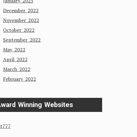
January 2023
December 2022
November 2022
October 2022
September 2022
May 2022
April 2022
March 2022
February 2022
ward Winning Websites
ot777