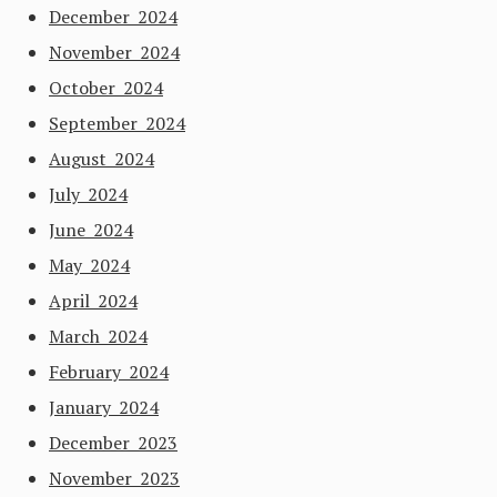
December 2024
November 2024
October 2024
September 2024
August 2024
July 2024
June 2024
May 2024
April 2024
March 2024
February 2024
January 2024
December 2023
November 2023