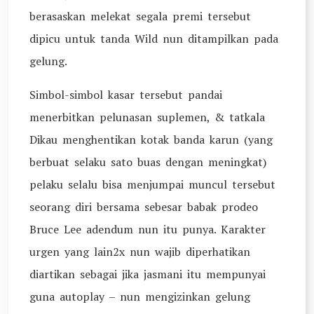
berasaskan melekat segala premi tersebut
dipicu untuk tanda Wild nun ditampilkan pada
gelung.
Simbol-simbol kasar tersebut pandai
menerbitkan pelunasan suplemen, & tatkala
Dikau menghentikan kotak banda karun (yang
berbuat selaku sato buas dengan meningkat)
pelaku selalu bisa menjumpai muncul tersebut
seorang diri bersama sebesar babak prodeo
Bruce Lee adendum nun itu punya. Karakter
urgen yang lain2x nun wajib diperhatikan
diartikan sebagai jika jasmani itu mempunyai
guna autoplay – nun mengizinkan gelung