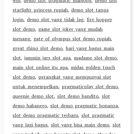
win
,
demo slot pragmatic mahjong
,
demo slot
starlight princess rupiah
,
demo slot tanpa
login
,
demo slot yang tidak lag
,
fire hopper
slot demo
,
game slot joker yang mudah
menang
,
gate of olympus slot demo rupiah
,
great rhino slot demo
,
hari yang bagus main
slot
,
jammin jars slot apa
,
madame slot demo
,
main slot online itu apa
,
midas golden touch
slot demo
,
perangkat yang mempunyai slot
untuk menempelkan
,
pragmaticplay slot demo
,
queenie demo slot
,
slot demo bandito
,
slot
demo habanero
,
slot demo pragmatic bonanza
,
slot demo pragmatic terbaru
,
slot pragmatic
yang lagi bagus
,
slot yang bisa main demo
,
slot