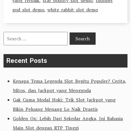
yang terbaik
,
star bounty slot demo
,
thunder
god slot demo
,
white rabbit slot demo
Search
for:
Recent Posts
Kenapa Tema Legenda Slot Begitu Populer? Cerita,
Mitos, dan Jackpot yang Menggoda
Gak Cuma Modal Hoki: Trik Slot Jackpot yang
Bikin Peluang Menang Lo Naik Drastis
Golden Ox: Lebih Dari Sekedar Angka, Ini Rahasia
Main Slot dengan RTP Tinggi