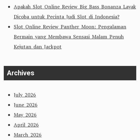
Apakah Slot Online Review Big Bass Bonanza Layak
Dicoba untuk Pecinta Judi Slot di Indonesia?
Slot Online Review Panther Moon: Pengalaman
Bermain yang Membawa Sensasi Malam Penuh
Kejutan dan Jackpot
Archives
July 2026
June 2026
May 2026
April 2026
March 2026