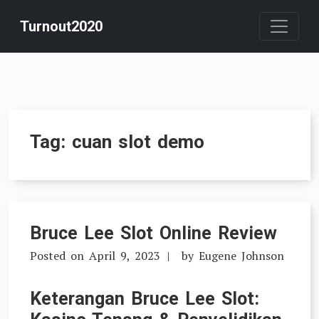
Skip
Turnout2020
to
content
Tag:
cuan slot demo
Bruce Lee Slot Online Review
Posted on
April 9, 2023
by
Eugene Johnson
Keterangan Bruce Lee Slot: