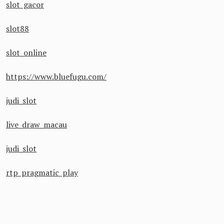
slot gacor
slot88
slot online
https://www.bluefugu.com/
judi slot
live draw macau
judi slot
rtp pragmatic play