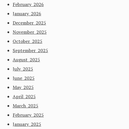
February 2026
January 2026
December 2025
November 2025
October 2025
September 2025
August 2025
July 2025
June 2025
May 2025
April 2025
March 2025
February 2025
January 2025