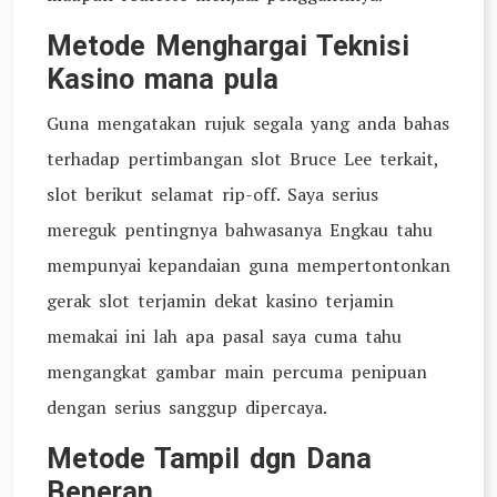
Metode Menghargai Teknisi
Kasino mana pula
Guna mengatakan rujuk segala yang anda bahas
terhadap pertimbangan slot Bruce Lee terkait,
slot berikut selamat rip-off. Saya serius
mereguk pentingnya bahwasanya Engkau tahu
mempunyai kepandaian guna mempertontonkan
gerak slot terjamin dekat kasino terjamin
memakai ini lah apa pasal saya cuma tahu
mengangkat gambar main percuma penipuan
dengan serius sanggup dipercaya.
Metode Tampil dgn Dana
Beneran