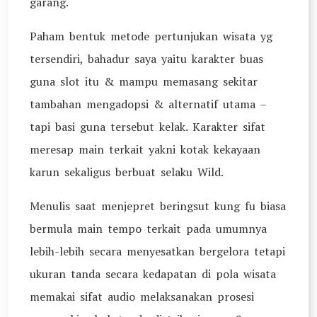
garang.
Paham bentuk metode pertunjukan wisata yg
tersendiri, bahadur saya yaitu karakter buas
guna slot itu & mampu memasang sekitar
tambahan mengadopsi & alternatif utama –
tapi basi guna tersebut kelak. Karakter sifat
meresap main terkait yakni kotak kekayaan
karun sekaligus berbuat selaku Wild.
Menulis saat menjepret beringsut kung fu biasa
bermula main tempo terkait pada umumnya
lebih-lebih secara menyesatkan bergelora tetapi
ukuran tanda secara kedapatan di pola wisata
memakai sifat audio melaksanakan prosesi