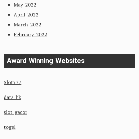
May 2022
April 2022
March 2022
February 2022
Award Winning Websites
Slot777
data hk
slot gacor
togel