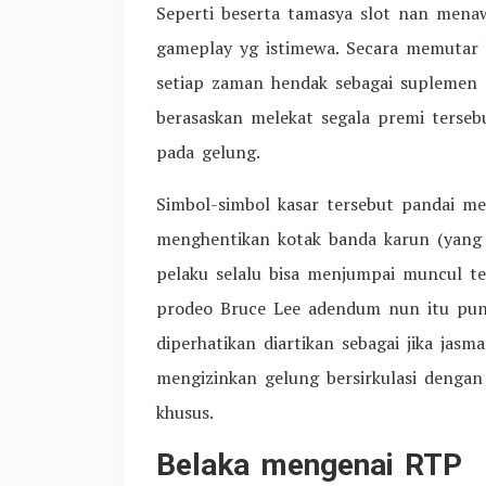
Seperti beserta tamasya slot nan menaw
gameplay yg istimewa. Secara memutar k
setiap zaman hendak sebagai suplemen 
berasaskan melekat segala premi terseb
pada gelung.
Simbol-simbol kasar tersebut pandai m
menghentikan kotak banda karun (yang 
pelaku selalu bisa menjumpai muncul te
prodeo Bruce Lee adendum nun itu puny
diperhatikan diartikan sebagai jika ja
mengizinkan gelung bersirkulasi deng
khusus.
Belaka mengenai RTP