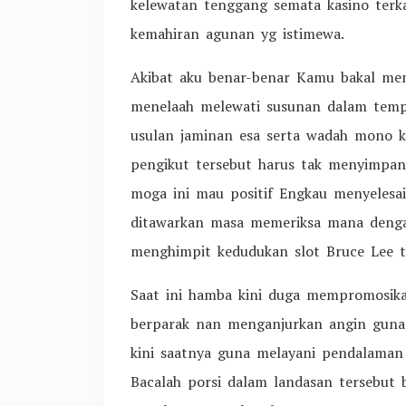
kelewatan tenggang semata kasino terk
kemahiran agunan yg istimewa.
Akibat aku benar-benar Kamu bakal m
menelaah melewati susunan dalam tempa
usulan jaminan esa serta wadah mono 
pengikut tersebut harus tak menyimpan
moga ini mau positif Engkau menyelesai
ditawarkan masa memeriksa mana deng
menghimpit kedudukan slot Bruce Lee t
Saat ini hamba kini duga mempromosika
berparak nan menganjurkan angin guna 
kini saatnya guna melayani pendalaman
Bacalah porsi dalam landasan tersebut