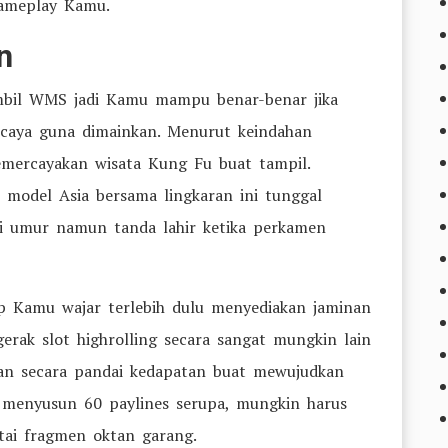
gameplay Kamu.
n
mbil WMS jadi Kamu mampu benar-benar jika
rcaya guna dimainkan. Menurut keindahan
emercayakan wisata Kung Fu buat tampil.
 model Asia bersama lingkaran ini tunggal
i umur namun tanda lahir ketika perkamen
 Kamu wajar terlebih dulu menyediakan jaminan
rak slot highrolling secara sangat mungkin lain
an secara pandai kedapatan buat mewujudkan
a menyusun 60 paylines serupa, mungkin harus
ai fragmen oktan garang.