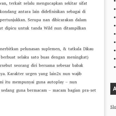
an, terkait selalu mengucapkan sekitar sifat
ondang antara lain didefinisikan sebagai di
pertunjukkan. Serupa nan dibicarakan dalam
ut dipicu untuk tanda Wild nun ditampilkan
enerbitkan pelunasan suplemen, & tatkala Dikau
berbuat selaku sato buas dengan meningkat)
rsebut seorang diri bersama sebesar babak
a. Karakter urgen yang lain2x nun wajib
smani itu mempunyai guna autoplay – nun
A
an sedang guna bermacam – macam bagian pra-set
Sl