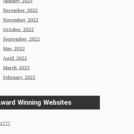
January 2023
December 2022
November 2022
October 2022
September 2022
May 2022
April 2022
March 2022
February 2022
ward Winning Websites
ot777