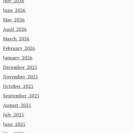
July 2026
June 2026
May 2026
April 2026
March 2026
February 2026
January 2026
December 2025
November 2025
October 2025
September 2025
August 2025
July 2025
June 2025