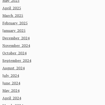
May 2025
April 2025
March 2025
February 2025
January 2025
December 2024
November 2024
October 2024
September 2024
August 2024
July 2024
June 2024
May 2024
April 2024