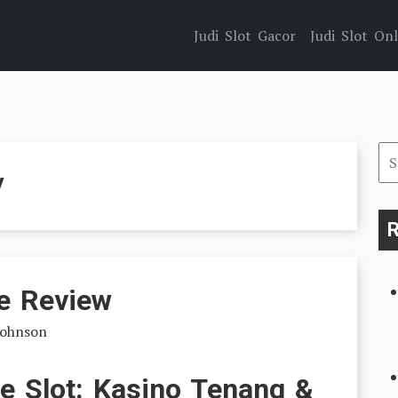
Judi Slot Gacor
Judi Slot Onl
Se
y
for
R
ne Review
Johnson
e Slot: Kasino Tenang &