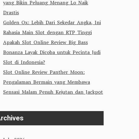
yang Bikin Peluang Menang Lo Naik
Drastis
Golden Ox: Lebih Dari Sekedar Angka, Ini
Rahasia Main Slot dengan RTP Tinggi
Apakah Slot Online Review Big Bass
Bonanza Layak Dicoba untuk Pecinta Judi
Slot di Indonesia?
Slot Online Review Panther Moon:
Pengalaman Bermain yang Membawa
Sensasi Malam Penuh Kejutan dan Jackpot
rchives