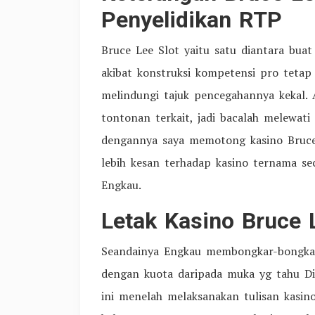
Penyelidikan RTP
Bruce Lee Slot yaitu satu diantara buat
akibat konstruksi kompetensi pro tetap 
melindungi tajuk pencegahannya kekal. 
tontonan terkait, jadi bacalah melewati
dengannya saya memotong kasino Bruce
lebih kesan terhadap kasino ternama se
Engkau.
Letak Kasino Bruce 
Seandainya Engkau membongkar-bongkar 
dengan kuota daripada muka yg tahu Di
ini menelah melaksanakan tulisan kasi