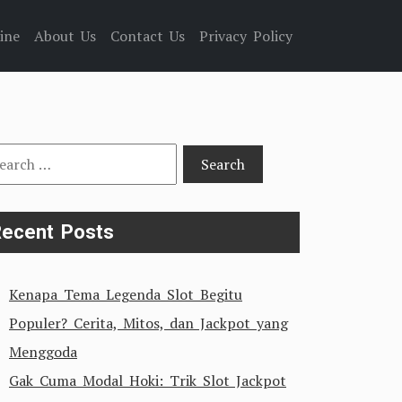
ine
About Us
Contact Us
Privacy Policy
arch
:
ecent Posts
Kenapa Tema Legenda Slot Begitu
Populer? Cerita, Mitos, dan Jackpot yang
Menggoda
Gak Cuma Modal Hoki: Trik Slot Jackpot