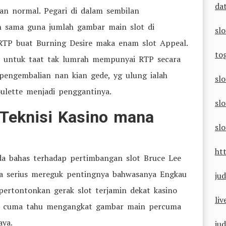
da
an normal. Pegari di dalam sembilan
n sama guna jumlah gambar main slot di
sl
 RTP buat Burning Desire maka enam slot Appeal.
to
ot untuk taat tak lumrah mempunyai RTP secara
pengembalian nan kian gede, yg ulung ialah
sl
ulette menjadi penggantinya.
sl
Teknisi Kasino mana
sl
ht
a bahas terhadap pertimbangan slot Bruce Lee
Saya serius mereguk pentingnya bahwasanya Engkau
jud
rtontonkan gerak slot terjamin dekat kasino
li
aya cuma tahu mengangkat gambar main percuma
aya.
jud