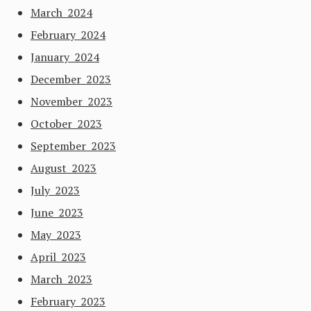
March 2024
February 2024
January 2024
December 2023
November 2023
October 2023
September 2023
August 2023
July 2023
June 2023
May 2023
April 2023
March 2023
February 2023