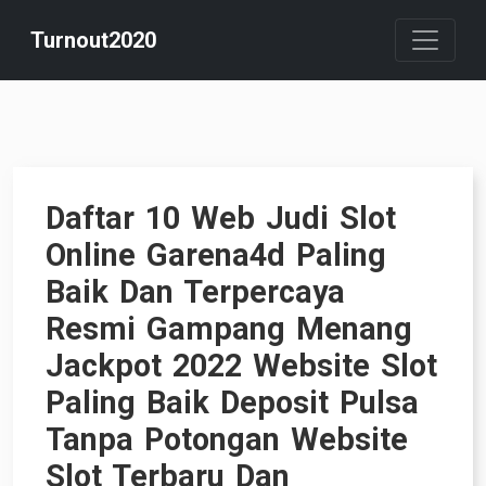
Skip
Turnout2020
to
content
Daftar 10 Web Judi Slot
Online Garena4d Paling
Baik Dan Terpercaya
Resmi Gampang Menang
Jackpot 2022 Website Slot
Paling Baik Deposit Pulsa
Tanpa Potongan Website
Slot Terbaru Dan