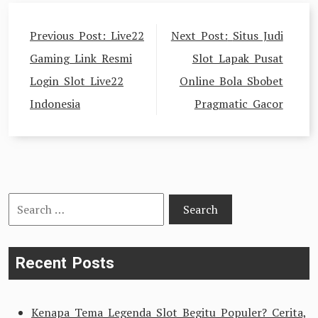
Post
Previous Post:
Live22
Next Post:
Situs Judi
navigation
Gaming Link Resmi
Slot Lapak Pusat
Login Slot Live22
Online Bola Sbobet
Indonesia
Pragmatic Gacor
Search
for:
Recent Posts
Kenapa Tema Legenda Slot Begitu Populer? Cerita,