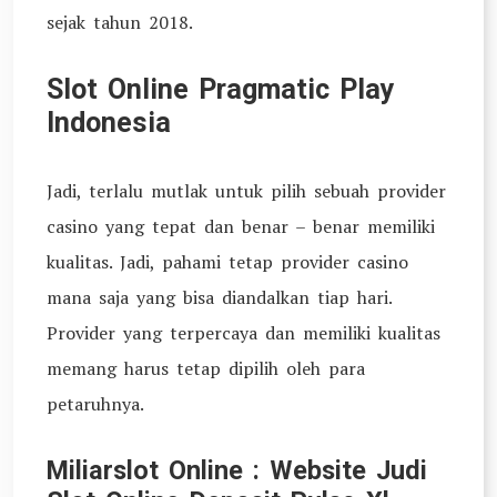
sejak tahun 2018.
Slot Online Pragmatic Play
Indonesia
Jadi, terlalu mutlak untuk pilih sebuah provider
casino yang tepat dan benar – benar memiliki
kualitas. Jadi, pahami tetap provider casino
mana saja yang bisa diandalkan tiap hari.
Provider yang terpercaya dan memiliki kualitas
memang harus tetap dipilih oleh para
petaruhnya.
Miliarslot Online : Website Judi