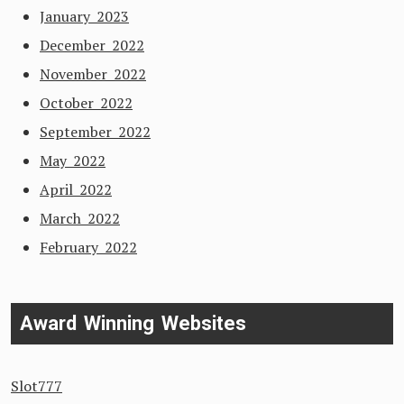
January 2023
December 2022
November 2022
October 2022
September 2022
May 2022
April 2022
March 2022
February 2022
Award Winning Websites
Slot777