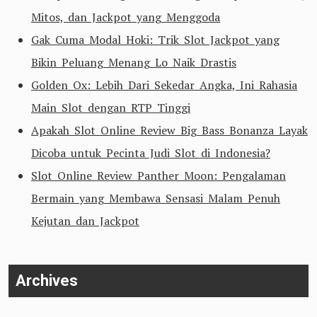
Mitos, dan Jackpot yang Menggoda
Gak Cuma Modal Hoki: Trik Slot Jackpot yang
Bikin Peluang Menang Lo Naik Drastis
Golden Ox: Lebih Dari Sekedar Angka, Ini Rahasia
Main Slot dengan RTP Tinggi
Apakah Slot Online Review Big Bass Bonanza Layak
Dicoba untuk Pecinta Judi Slot di Indonesia?
Slot Online Review Panther Moon: Pengalaman
Bermain yang Membawa Sensasi Malam Penuh
Kejutan dan Jackpot
Archives