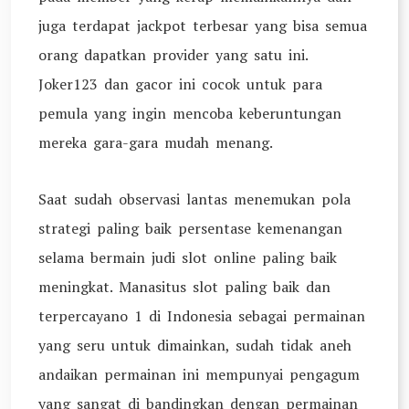
juga terdapat jackpot terbesar yang bisa semua
orang dapatkan provider yang satu ini.
Joker123 dan gacor ini cocok untuk para
pemula yang ingin mencoba keberuntungan
mereka gara-gara mudah menang.
Saat sudah observasi lantas menemukan pola
strategi paling baik persentase kemenangan
selama bermain judi slot online paling baik
meningkat. Manasitus slot paling baik dan
terpercayano 1 di Indonesia sebagai permainan
yang seru untuk dimainkan, sudah tidak aneh
andaikan permainan ini mempunyai pengagum
yang sangat di bandingkan dengan permainan